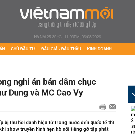
Hà Nội 25.39 °C
|
11:03PM, 06/08/2026
ÁN
CHỦ ĐẦU TƯ
ĐẤU GIÁ - ĐẤU THẦU
KINH DOANH
trong nghi án bán dâm chục
hư Dung và MC Cao Vy
p bị thu hồi danh hiệu từ trong nước đến quốc tế thì
i show truyền hình hẹn hò nổi tiếng gỡ tập phát