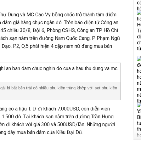
Thư Dung và MC Cao Vy bỗng chốc trở thành tâm điểm
n dâm giá hàng chục ngàn đô. Trên báo điện tử Công an
h45 chiều 30/8, Đội 6, Phòng CSHS, Công an TP Hồ Chí
 khách sạn nằm trên đường Nam Quốc Cang, P. Phạm Ngũ
 Đạo, P.2, Q.5 phát hiện 4 cặp nam nữ đang mua bán
gái bị bắt bên trái có nhiều phụ kiện trùng khớp với set phụ kiện
g có á hậu T. D. đi khách 7.000USD, còn diễn viên
iá 1.500 đô. Tại khách sạn nằm trên đường Trần Hưng
iên đi khách với giá 300 và 500USD/lần. Những người
ờng dây mua bán dâm của Kiều Đại Dũ.