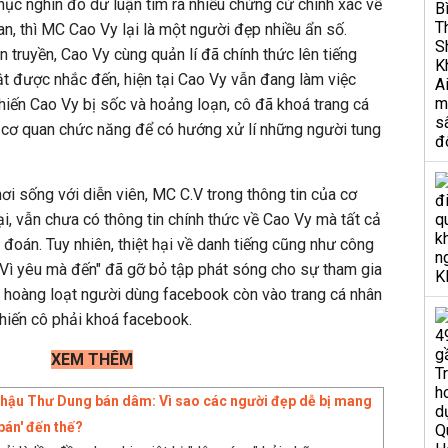
ục nghìn đô dư luận tìm ra nhiều chứng cứ chính xác về
an, thì MC Cao Vy lại là một người đẹp nhiều ẩn số.
 truyền, Cao Vy cùng quản lí đã chính thức lên tiếng
ật được nhắc đến, hiện tại Cao Vy vẫn đang làm việc
khiến Cao Vy bị sốc và hoảng loạn, cô đã khoá trang cá
n cơ quan chức năng để có hướng xử lí những người tung
nơi sống với diễn viên, MC C.V trong thông tin của cơ
i, vẫn chưa có thông tin chính thức về Cao Vy mà tất cả
oán. Tuy nhiên, thiệt hại về danh tiếng cũng như công
 "Vì yêu mà đến" đã gỡ bỏ tập phát sóng cho sự tham gia
, hoàng loạt người dùng facebook còn vào trang cá nhân
hiến cô phải khoá facebook.
XEM THÊM
 hậu Thư Dung bán dâm: Vì sao các người đẹp dễ bị mang
'bán' đến thế?