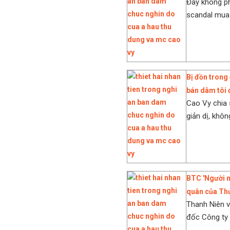
Đây không ph
scandal mua 
Bị đồn trong
bán dâm tôi đ
Cao Vy chia 
giản dị, khôn
BTC 'Người m
quân của Th
Thanh Niên v
đốc Công ty 