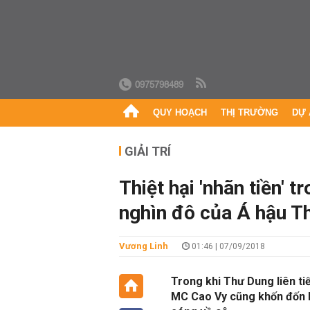
0975798489
QUY HOẠCH
THỊ TRƯỜNG
DỰ 
GIẢI TRÍ
Thiệt hại 'nhãn tiền' 
nghìn đô của Á hậu T
Vương Linh
01:46 | 07/09/2018
Trong khi Thư Dung liên tiế
MC Cao Vy cũng khốn đốn kh