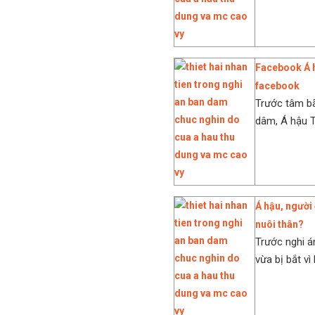
Facebook Á 
facebook
Trước tâm bã
dâm, Á hậu 
Á hậu, người
nuôi thân?
Trước nghi án
vừa bị bắt vì