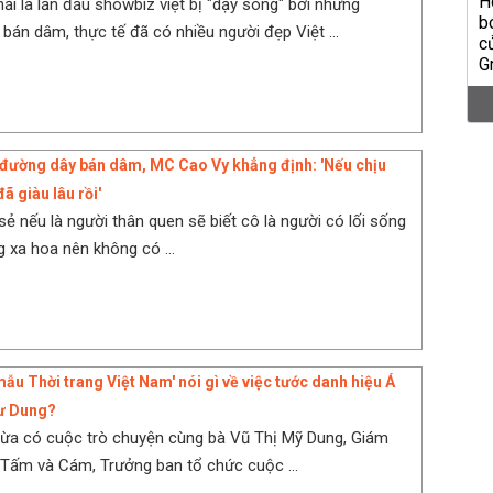
ải là lần đầu showbiz việt bị "dậy sóng" bởi những
bán dâm, thực tế đã có nhiều người đẹp Việt ...
 đường dây bán dâm, MC Cao Vy khẳng định: 'Nếu chịu
ã giàu lâu rồi'
sẻ nếu là người thân quen sẽ biết cô là người có lối sống
g xa hoa nên không có ...
ẫu Thời trang Việt Nam' nói gì về việc tước danh hiệu Á
ư Dung?
ừa có cuộc trò chuyện cùng bà Vũ Thị Mỹ Dung, Giám
Tấm và Cám, Trưởng ban tổ chức cuộc ...