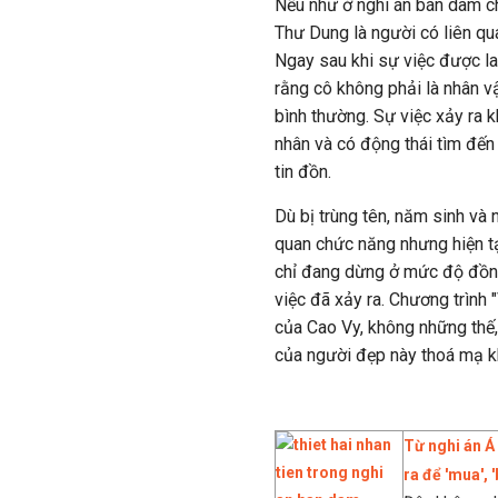
Nếu như ở nghi án bán dâm ch
Thư Dung là người có liên qu
Ngay sau khi sự việc được lan
rằng cô không phải là nhân v
bình thường. Sự việc xảy ra 
nhân và có động thái tìm đế
tin đồn.
Dù bị trùng tên, năm sinh và 
quan chức năng nhưng hiện tạ
chỉ đang dừng ở mức độ đồn đ
việc đã xảy ra. Chương trình
của Cao Vy, không những thế
của người đẹp này thoá mạ k
Từ nghi án Á
ra để 'mua', 