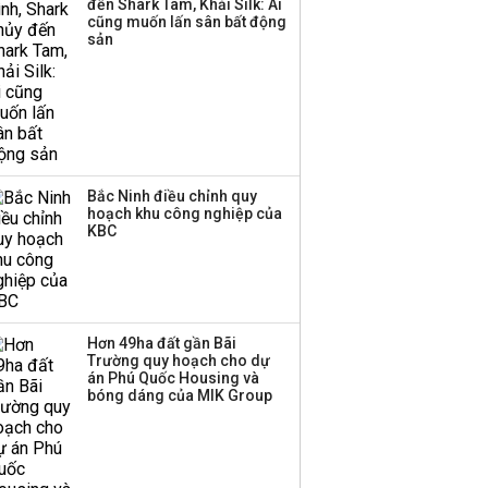
đến Shark Tam, Khải Silk: Ai
cũng muốn lấn sân bất động
Thị trường thường
sản
‘phất lên’ trong tháng 8,
nhóm ngành nào có
tiềm năng dẫn sóng?
Bắc Ninh điều chỉnh quy
hoạch khu công nghiệp của
KBC
Hơn 49ha đất gần Bãi
Trường quy hoạch cho dự
án Phú Quốc Housing và
bóng dáng của MIK Group