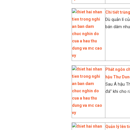
Chi tiết trù
Dù quản lí c
bán dâm như
Phát ngôn ch
hậu Thư Dun
Sau Á hậu T
đá” khi cho 
Quản lý lên 