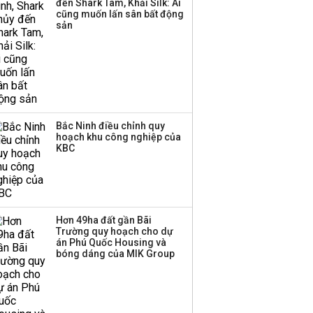
đến Shark Tam, Khải Silk: Ai
triển quỹ hưu trí: Từ tiết
cũng muốn lấn sân bất động
kiệm gia đình thành
sản
nguồn cấp vốn dài hạn
và kinh nghiệm từ
Malaysia
Bắc Ninh điều chỉnh quy
hoạch khu công nghiệp của
KBC
Hơn 49ha đất gần Bãi
Trường quy hoạch cho dự
án Phú Quốc Housing và
bóng dáng của MIK Group