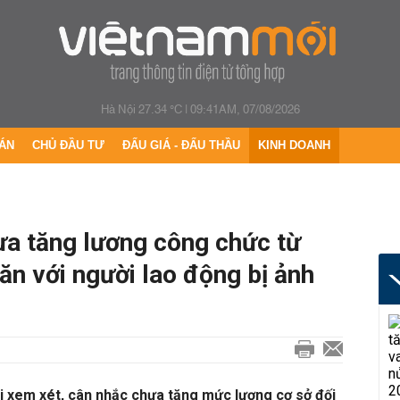
Hà Nội 27.34 °C
|
09:41AM, 07/08/2026
ÁN
CHỦ ĐẦU TƯ
ĐẤU GIÁ - ĐẤU THẦU
KINH DOANH
ưa tăng lương công chức từ
hăn với người lao động bị ảnh
i xem xét, cân nhắc chưa tăng mức lương cơ sở đối