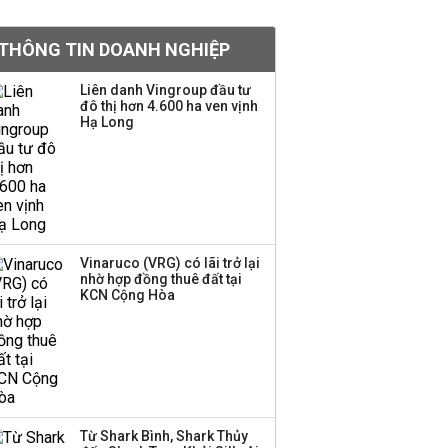
BIDV sắp phát hành
THÔNG TIN DOANH NGHIỆP
gần 500 triệu cổ phiếu,
tăng vốn lên gần
Liên danh Vingroup đầu tư
77.800 tỷ
đô thị hơn 4.600 ha ven vịnh
Hạ Long
Dàn lãnh đạo GenZ nhà
Vingroup,
Techcombank,
VPBank, PC1: Người
nắm 10.000 tỷ đồng cổ
phiếu, người làm chủ
Vinaruco (VRG) có lãi trở lại
tịch ở tuổi 27
nhờ hợp đồng thuê đất tại
KCN Cộng Hòa
Lãnh đạo Vinamilk:
Tăng quy mô đàn bò
thêm 8.000 con, đã
chốt giá nguyên liệu
đến tháng 11
Từ Shark Bình, Shark Thủy
Việt Nam muốn phát