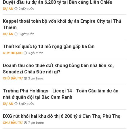
Duyệt đầu tư dự án 6.200 tỷ tại Bến cảng Liên Chiểu
DỰ ÁN
2 giờ trước
Keppel thoái toàn bộ vốn khỏi dự án Empire City tại Thủ
Thiêm
DỰ ÁN
3 giờ trước
Thiết kế quốc lộ 13 mở rộng gần gấp ba lần
QUY HOẠCH
3 giờ trước
Doanh thu cho thuê đất không bằng bán nhà liền kề,
Sonadezi Châu Đức nói gì?
CHỦ ĐẦU TƯ
3 giờ trước
Trường Phú Holdings - Licogi 14 - Toàn Cầu làm dự án
nhà ở quân đội tại Bắc Cam Ranh
DỰ ÁN
6 giờ trước
DXG rút khỏi hai khu đô thị 6.200 tỷ ở Cần Thơ, Phú Thọ
CHỦ ĐẦU TƯ
7 giờ trước