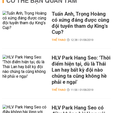
CÓ THỂ BẠN QUAN TÂM
Tuấn Anh, Trọng Hoàng
có xứng đáng được cùng
đội tuyển tham dự King's
Cup?
THỂ THAO
12:38 | 01/06/2019
HLV Park Hang Seo: 'Thời
điểm hiện tại, dù là Thái
Lan hay bất kỳ đội nào
chúng ta cũng không hề
phải e ngại'
THỂ THAO
11:56 | 01/06/2019
HLV Park Hang Seo có