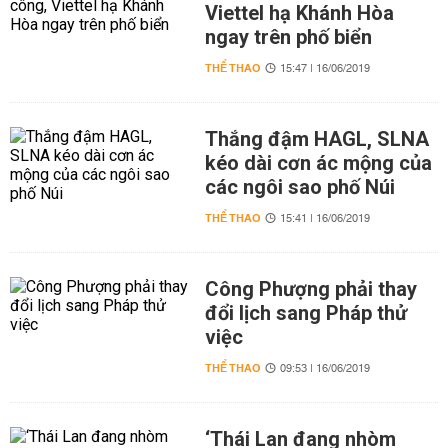
Viettel hạ Khánh Hòa
ngay trên phố biển
THỂ THAO
15:47 | 16/06/2019
Thắng đậm HAGL, SLNA
kéo dài cơn ác mộng của
các ngôi sao phố Núi
THỂ THAO
15:41 | 16/06/2019
Công Phượng phải thay
đổi lịch sang Pháp thử
việc
THỂ THAO
09:53 | 16/06/2019
‘Thái Lan đang nhòm