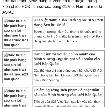
lượt đấu cuối. NHM đang hi vọng có thể được chứng
kiến chiếc HCĐ lịch sử của bóng đá Việt Nam tại một kì
ASIAD.
U23 Việt Nam: Xuân Trường nợ HLV Park
Hang Seo lời xin lỗi...
Được tin tưởng hết mức, nhưng rốt cuộc những
gì mà Xuân Trường đáp lại niềm tin mà HLV Park
Hang Seo dành cho mình chỉ là ...
Hành trình 'vượt lên chính mình' của
Minh Vương - người ghi siêu phẩm vào
lưới Hàn Quốc
Cầu thủ vừa ghi bàn thắng duy nhất cho U23 Việt
Nam trong trận bán kết gặp U23 Hàn Quốc vừa
qua - Minh Vương ...
Chiêm ngưỡng siêu phẩm đá phạt thần
sầu của Minh Vương vào lưới Hàn Quốc
Tiền vệ của U23 Việt Nam sau khi vào sân thay
người đã thực hiện quả đá phạt vô cùng hiểm