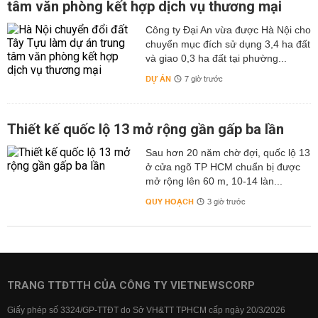
tâm văn phòng kết hợp dịch vụ thương mại
Công ty Đại An vừa được Hà Nội cho
chuyển mục đích sử dụng 3,4 ha đất
và giao 0,3 ha đất tại phường...
DỰ ÁN
7 giờ trước
Thiết kế quốc lộ 13 mở rộng gần gấp ba lần
Sau hơn 20 năm chờ đợi, quốc lộ 13
ở cửa ngõ TP HCM chuẩn bị được
mở rộng lên 60 m, 10-14 làn...
QUY HOẠCH
3 giờ trước
TRANG TTĐTTH CỦA CÔNG TY VIETNEWSCORP
Giấy phép số 3324/GP-TTĐT do Sở VH&TT TPHCM cấp ngày 20/3/2026