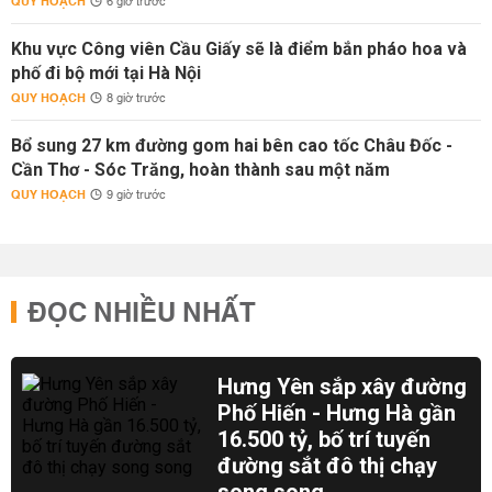
QUY HOẠCH
6 giờ trước
Khu vực Công viên Cầu Giấy sẽ là điểm bắn pháo hoa và
phố đi bộ mới tại Hà Nội
QUY HOẠCH
8 giờ trước
Bổ sung 27 km đường gom hai bên cao tốc Châu Đốc -
Cần Thơ - Sóc Trăng, hoàn thành sau một năm
QUY HOẠCH
9 giờ trước
ĐỌC NHIỀU NHẤT
Hưng Yên sắp xây đường
Phố Hiến - Hưng Hà gần
16.500 tỷ, bố trí tuyến
đường sắt đô thị chạy