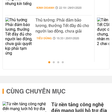
KINH DOANH
22:19 | 29/01/2020
Thủ tướng: Phải đảm bảo
lương, thưởng Tết đầy đủ cho
người lao động, chưa giải
quyết kịp phải tạm ứng
TIÊU DÙNG
15:33 | 20/01/2020
CÙNG CHUYÊN MỤC
Từ nền tảng công nghệ
đến mạng lưới hỗ trợ địa