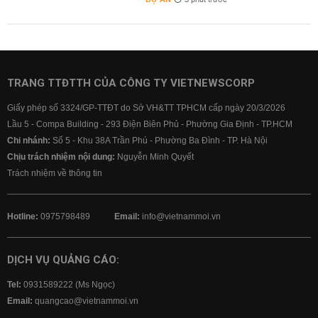
3 phút trước
TRANG TTĐTTH CỦA CÔNG TY VIETNEWSCORP
Giấy phép số 3324/GP-TTĐT do Sở VH&TT TPHCM cấp ngày 20/3/2026
Lầu 5 - Compa Building - 293 Điện Biên Phủ - Phường Gia Định - TP.HCM
Chi nhánh:
Số 5 - Khu 38A Trần Phú - Phường Ba Đình - TP. Hà Nội
Chịu trách nhiệm nội dung:
Nguyễn Minh Quyết
Trách nhiệm về thông tin
Hotline:
0975798489
Email:
info@vietnammoi.vn
DỊCH VỤ QUẢNG CÁO:
Tel:
0931589222 (Ms Ngọc)
Email:
quangcao@vietnammoi.vn