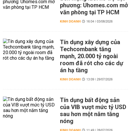
phương: Uhomes.com mở
văn phòng tại TP HCM
KINH DOANH
16:04 | 03/08/2026
Tín dụng xây dựng của
Techcombank tăng
mạnh, 20.000 tỷ ngoài
room đã rót cho các dự
án hạ tầng
KINH DOANH
13:09 | 29/07/2026
Tín dụng bất động sản
của VIB vượt mức tỷ USD
sau hơn một năm tăng
nóng
KINH DOANH
11:49 | 28/07/2026