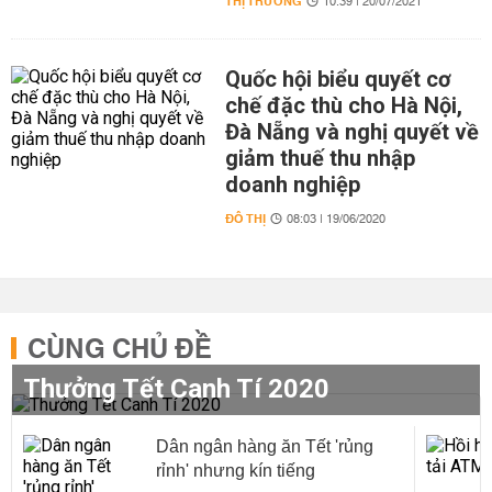
THỊ TRƯỜNG
10:39 | 20/07/2021
Quốc hội biểu quyết cơ
chế đặc thù cho Hà Nội,
Đà Nẵng và nghị quyết về
giảm thuế thu nhập
doanh nghiệp
ĐÔ THỊ
08:03 | 19/06/2020
CÙNG CHỦ ĐỀ
Thưởng Tết Canh Tí 2020
Dân ngân hàng ăn Tết 'rủng
rỉnh' nhưng kín tiếng