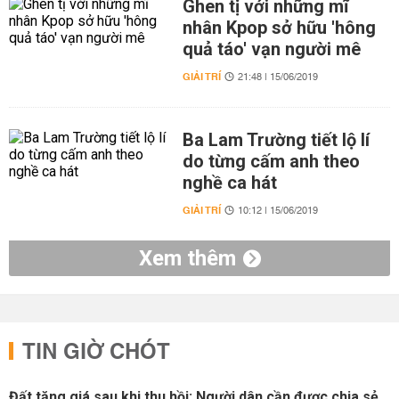
Ghen tị với những mĩ
nhân Kpop sở hữu 'hông
quả táo' vạn người mê
GIẢI TRÍ
21:48 | 15/06/2019
Ba Lam Trường tiết lộ lí
do từng cấm anh theo
nghề ca hát
GIẢI TRÍ
10:12 | 15/06/2019
Xem thêm
TIN GIỜ CHÓT
Đất tăng giá sau khi thu hồi: Người dân cần được chia sẻ