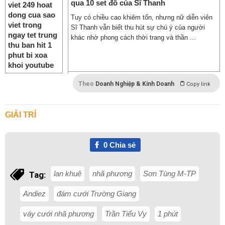
qua 10 set đồ của Sĩ Thanh
Tuy có chiều cao khiêm tốn, nhưng nữ diễn viên
Sĩ Thanh vẫn biết thu hút sự chú ý của người
khác nhờ phong cách thời trang và thần ...
Theo
Doanh Nghiệp & Kinh Doanh
Copy link
GIẢI TRÍ
0
Chia sẻ
lan khuê
nhã phương
Sơn Tùng M-TP
Tag:
Andiez
đám cưới Trường Giang
váy cưới nhã phương
Trần Tiểu Vy
1 phút