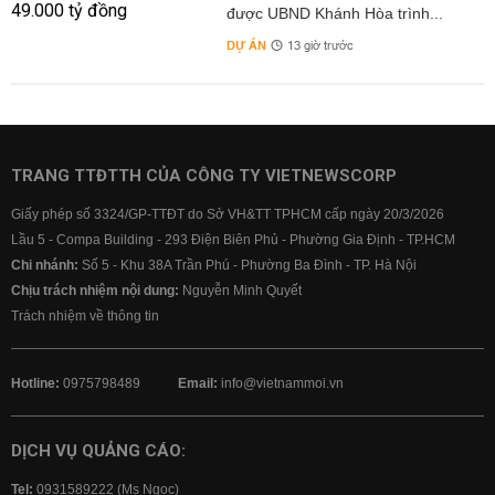
được UBND Khánh Hòa trình...
DỰ ÁN
13 giờ trước
TRANG TTĐTTH CỦA CÔNG TY VIETNEWSCORP
Giấy phép số 3324/GP-TTĐT do Sở VH&TT TPHCM cấp ngày 20/3/2026
Lầu 5 - Compa Building - 293 Điện Biên Phủ - Phường Gia Định - TP.HCM
Chi nhánh:
Số 5 - Khu 38A Trần Phú - Phường Ba Đình - TP. Hà Nội
Chịu trách nhiệm nội dung:
Nguyễn Minh Quyết
Trách nhiệm về thông tin
Hotline:
0975798489
Email:
info@vietnammoi.vn
DỊCH VỤ QUẢNG CÁO:
Tel:
0931589222 (Ms Ngọc)