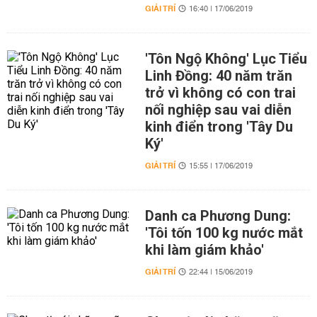
GIẢI TRÍ
16:40 | 17/06/2019
'Tôn Ngộ Không' Lục Tiểu
Linh Đồng: 40 năm trăn
trở vì không có con trai
nối nghiệp sau vai diễn
kinh điển trong 'Tây Du
Ký'
GIẢI TRÍ
15:55 | 17/06/2019
Danh ca Phương Dung:
'Tôi tốn 100 kg nước mắt
khi làm giám khảo'
GIẢI TRÍ
22:44 | 15/06/2019