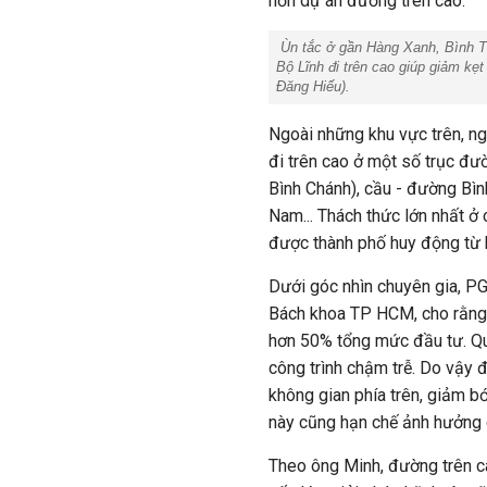
hơn dự án đường trên cao.
Ùn tắc ở gần Hàng Xanh, Bình T
Bộ Lĩnh đi trên cao giúp giảm kẹ
Đăng Hiếu).
Ngoài những khu vực trên, n
đi trên cao ở một số trục đư
Bình Chánh), cầu - đường Bìn
Nam... Thách thức lớn nhất ở 
được thành phố huy động từ 
Dưới góc nhìn chuyên gia, P
Bách khoa TP HCM, cho rằng c
hơn 50% tổng mức đầu tư. Quá 
công trình chậm trễ. Do vậy 
không gian phía trên, giảm b
này cũng hạn chế ảnh hưởng 
Theo ông Minh, đường trên c