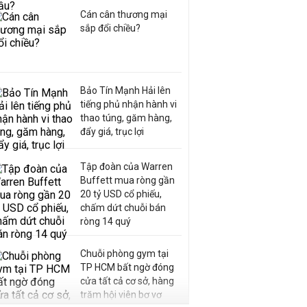
Cán cân thương mại
sắp đổi chiều?
Bảo Tín Mạnh Hải lên
tiếng phủ nhận hành vi
thao túng, găm hàng,
đẩy giá, trục lợi
Tập đoàn của Warren
Buffett mua ròng gần
20 tỷ USD cổ phiếu,
chấm dứt chuỗi bán
ròng 14 quý
Chuỗi phòng gym tại
TP HCM bất ngờ đóng
cửa tất cả cơ sở, hàng
trăm hội viên bơ vơ