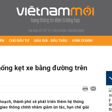
Hà Nội 37.07 °C
|
09:07AM, 09/08/2026
ÁN
CHỦ ĐẦU TƯ
ĐẤU GIÁ - ĐẤU THẦU
KINH DOANH
ống kẹt xe bằng đường trên
hoạch, thành phố sẽ phát triển thêm hệ thống
giao thông chính nhằm giảm ùn tắc, hạn chế giải