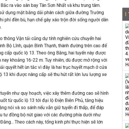
y Bắc ra vào sân bay Tân Sơn Nhất và khu trung tâm.
 sử dụng mặt bằng dải phân cách giữa đường Trường
hi phí đền bù, hạn chế gây xáo trộn đời sống người dân
.
ao thông Vận tải cũng dự tính nghiên cứu chuyển hai
inh Bộ Lĩnh, quận Bình Thạnh, thành đường trên cao để
ng cấp quốc lộ 13. Theo ông Bằng, hai tuyến này được
n nay khoảng 16-22 m. Tuy nhiên, dù được mở rộng với
i quyết hết ùn tắc vì đây là hai trục huyết mạch ở cửa
ộ 13 khi được nâng cấp sẽ thu hút rất lớn lưu lượng xe
 tuyến như quy hoạch, việc xây thêm đường cao sẽ hình
uốt từ quốc lộ 13 tới đại lộ Điện Biên Phủ, tăng hiệu
ằng nói và so sánh nếu vẫn giữ tuyến đi thấp, để đáp
ầu tư đồng bộ nút giao với các đường phía dưới như
ằng... Theo cách này, tổng kinh phí thực hiện sẽ lớn