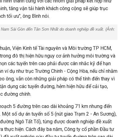
hi hình thành cùng với các nhóm giải pháp kết hợp như
inh, tăng vận tải hành khách công cộng sẽ giúp trục
h tối ưu", ông Bình nói.
i Nam Sài Gòn đến Tân Sơn Nhất do doanh nghiệp đề xuất. (Ảnh:
huận, Viện Kinh tế Tài nguyên và Môi trường TP HCM,
trong đô thị hiện hữu nguy cơ ảnh hưởng môi trường và
chọn các tuyến trên cao phải được cân nhắc kỹ để hạn
ẫn ví dụ như trục Trường Chinh - Cộng Hòa, nếu chỉ nhằm
heo ông, vẫn còn những giải pháp có thể tính đến thay vì
 tận dụng các tuyến đường, hẻm hiện hữu để cải tạo,
ục đường chính.
oạch 5 đường trên cao dài khoảng 71 km nhưng đến
 Một số dự án tuyến số 5 (nút giao Trạm 2 - An Sương),
- đường Ngô Tất Tố), từng được doanh nghiệp đề xuất
a thực hiện. Cách đây ba năm, Công ty cổ phần Đầu tư
) đề xuất nghiên cứu đầu tư tuyến đường trên cao dài