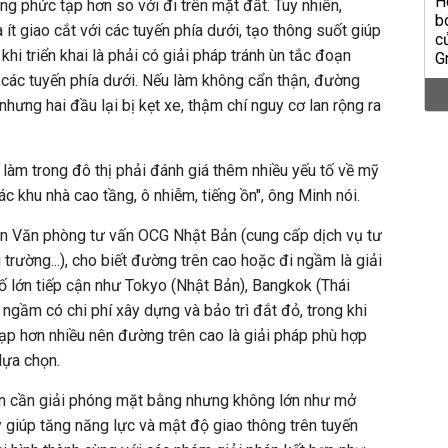
ũng phức tạp hơn so với đi trên mặt đất. Tuy nhiên,
ít giao cắt với các tuyến phía dưới, tạo thông suốt giúp
khi triển khai là phải có giải pháp tránh ùn tắc đoạn
 các tuyến phía dưới. Nếu làm không cẩn thận, đường
nhưng hai đầu lại bị kẹt xe, thậm chí nguy cơ lan rộng ra
 làm trong đô thị phải đánh giá thêm nhiều yếu tố về mỹ
ác khu nhà cao tầng, ô nhiễm, tiếng ồn", ông Minh nói.
ện Văn phòng tư vấn OCG Nhật Bản (cung cấp dịch vụ tư
i trường...), cho biết đường trên cao hoặc đi ngầm là giải
 lớn tiếp cận như Tokyo (Nhật Bản), Bangkok (Thái
 ngầm có chi phí xây dựng và bảo trì đắt đỏ, trong khi
ạp hơn nhiều nên đường trên cao là giải pháp phù hợp
lựa chọn.
n cần giải phóng mặt bằng nhưng không lớn như mở
y giúp tăng năng lực và mật độ giao thông trên tuyến