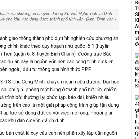
hạnh, và phương án chuyển đường Xô Viết Nghệ Tĩnh và Đinh
t xe cho khu vực đang được thành phố tính đến. (Ảnh: Đình Văn -
gành giao thông thành phố dự tính nghiên cứu phương án
ờng chính khác theo quy hoạch như quốc lộ 1 (huyện
h Tiên (quận 6, 8, huyện Bình Chánh), đường trục Bắc -
các dự án này là nguồn vốn nên các công trình dự kiến
bên ngoài, đầu tư thông qua hình thức PPP.
GS-TS Chu Công Minh, chuyên ngành cầu đường, Đại học
hi phí giải phóng mặt bằng ở thành phố rất lớn, chiếm
trình bồi thường lại phức tạp, kéo dài, khiến nhiều
đường trên cao là một giải pháp công trình giúp tận dụng
ớt áp lực sử dụng đất so với việc mở rộng. Phương án
các khu dân cư vốn đã ổn định.
ao bản chất là xây cầu cạn nên phần xây lắp cần nguồn