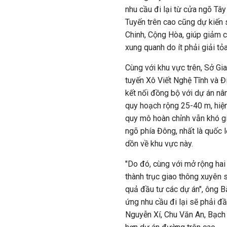
nhu cầu đi lại từ cửa ngõ Tâ
Tuyến trên cao cũng dự kiến
Chinh, Cộng Hòa, giúp giảm c
xung quanh do ít phải giải tỏa
Cùng với khu vực trên, Sở Gi
tuyến Xô Viết Nghệ Tĩnh và Đ
kết nối đồng bộ với dự án nâ
quy hoạch rộng 25-40 m, hiệ
quy mô hoàn chỉnh vẫn khó giả
ngõ phía Đông, nhất là quốc l
dồn về khu vực này.
"Do đó, cùng với mở rộng hai
thành trục giao thông xuyên s
quả đầu tư các dự án", ông B
ứng nhu cầu đi lại sẽ phải đ
Nguyễn Xí, Chu Văn An, Bạch Đ