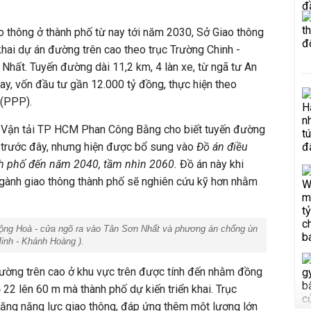
ao thông ở thành phố từ nay tới năm 2030, Sở Giao thông
 khai dự án đường trên cao theo trục Trường Chinh -
hất. Tuyến đường dài 11,2 km, 4 làn xe, từ ngã tư An
y, vốn đầu tư gần 12.000 tỷ đồng, thực hiện theo
 (PPP).
 Vận tải TP HCM Phan Công Bằng cho biết tuyến đường
 trước đây, nhưng hiện được bổ sung vào
Đồ án điều
h phố đến năm 2040, tầm nhìn 2060.
Đồ án này khi
gành giao thông thành phố sẽ nghiên cứu kỹ hơn nhằm
ng Hoà - cửa ngõ ra vào Tân Sơn Nhất và phương án chống ùn
inh - Khánh Hoàng ).
ờng trên cao ở khu vực trên được tính đến nhằm đồng
 22 lên 60 m mà thành phố dự kiến triển khai. Trục
tăng năng lực giao thông, đáp ứng thêm một lượng lớn