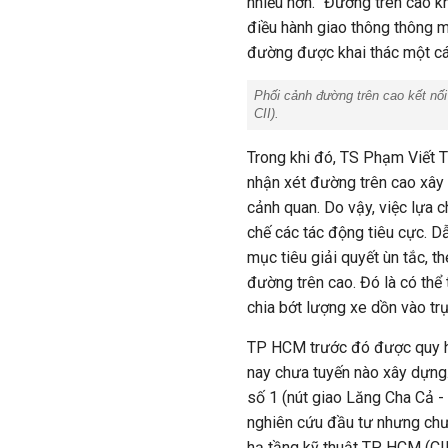
nhiều hơn. "Đường trên cao k
điều hành giao thông thông m
đường được khai thác một các
Phối cảnh đường trên cao kết nố
CII).
Trong khi đó, TS Phạm Viết T
nhận xét đường trên cao xây 
cảnh quan. Do vậy, việc lựa 
chế các tác động tiêu cực. D
mục tiêu giải quyết ùn tắc, t
đường trên cao. Đó là có thể
chia bớt lượng xe dồn vào tr
TP HCM trước đó được quy h
nay chưa tuyến nào xây dựng.
số 1 (nút giao Lăng Cha Cả 
nghiên cứu đầu tư nhưng chư
hạ tầng kỹ thuật TP HCM (CII