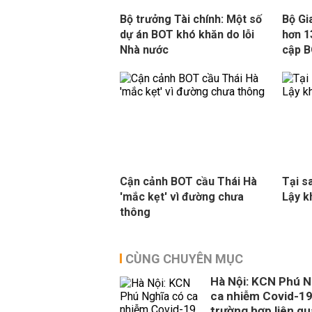
Bộ trưởng Tài chính: Một số
Bộ Gi
dự án BOT khó khăn do lỗi
hơn 1
Nhà nước
cập 
Cận cảnh BOT cầu Thái Hà
Tại s
'mắc kẹt' vì đường chưa
Lậy k
thông
CÙNG CHUYÊN MỤC
Hà Nội: KCN Phú N
ca nhiễm Covid-19
trường hợp liên q