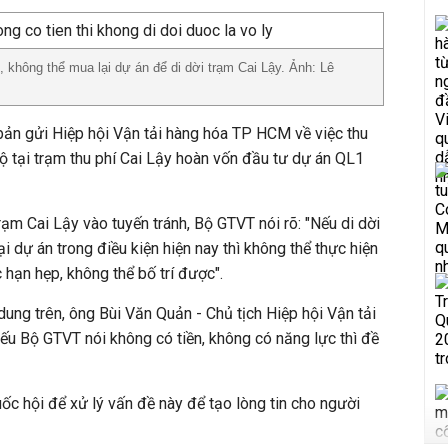
không thể mua lại dự án để di dời trạm Cai Lậy. Ảnh: Lê
ản gửi Hiệp hội Vận tải hàng hóa TP HCM về việc thu
 tại trạm thu phí Cai Lậy hoàn vốn đầu tư dự án QL1
 trạm Cai Lậy vào tuyến tránh, Bộ GTVT nói rõ: "Nếu di dời
 dự án trong điều kiện hiện nay thì không thể thực hiện
hạn hẹp, không thể bố trí được".
 dung trên, ông Bùi Văn Quản - Chủ tịch Hiệp hội Vận tải
u Bộ GTVT nói không có tiền, không có năng lực thì đề
ốc hội để xử lý vấn đề này để tạo lòng tin cho người