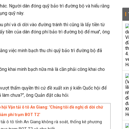
hác. Người dân đóng quỹ bảo trì đường bộ và hiểu rằng
ụng quỹ này.
 phí và di dời vào đường tránh thì cũng là lấy tiền từ
lấy tiền của dân đóng phí bảo trì đường bộ để mua", ông
ằng việc minh bạch thu chi quỹ bảo trì đường bộ đã
ông khai minh bạch nữa mà là cần phải công khai cho
ượt thẩm quyền thì cứ đề xuất xin ý kiến Quốc hội để
 làm chưa?", ông Quản đặt câu hỏi.
 hội Vận tải ô tô An Giang: 'Chúng tôi đề nghị di dời chứ
iảm phí trạm BOT T2'
 tải ô tô tỉnh An Giang không rà soát, thống kê phương