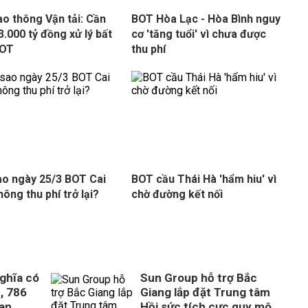
ao thông Vận tải: Cần
BOT Hòa Lạc - Hòa Bình nguy
3.000 tỷ đồng xử lý bất
cơ 'tăng tuổi' vì chưa được
BOT
thu phí
ao ngày 25/3 BOT Cai
BOT cầu Thái Hà 'hẩm hiu' vì
hông thu phí trở lại?
chờ đường kết nối
ghĩa có
Sun Group hỗ trợ Bắc
, 786
Giang lắp đặt Trung tâm
uan
Hồi sức tích cực quy mô