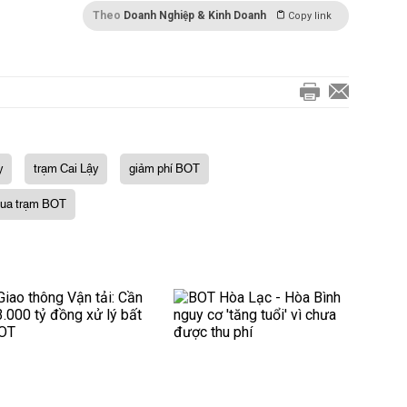
Theo
Doanh Nghiệp & Kinh Doanh
Copy link
y
trạm Cai Lậy
giảm phí BOT
 qua trạm BOT