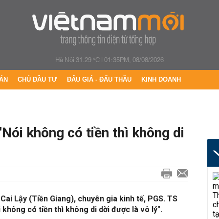
Hà Nội 31.29 °C
|
01:35PM, 08/08/2026
ÁN
CHỦ ĐẦU TƯ
ĐẤU GIÁ - ĐẤU THẦU
KINH DOANH
'Nói không có tiền thì không di
Cai Lậy (Tiền Giang), chuyên gia kinh tế, PGS. TS
không có tiền thì không di dời được là vô lý".