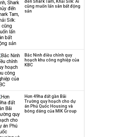
đến Shark Tam, Khải Silk: Ai
công ty khác đã giải thể
cũng muốn lấn sân bất động
sản
Bắc Ninh điều chỉnh quy
hoạch khu công nghiệp của
KBC
Hơn 49ha đất gần Bãi
Trường quy hoạch cho dự
án Phú Quốc Housing và
bóng dáng của MIK Group