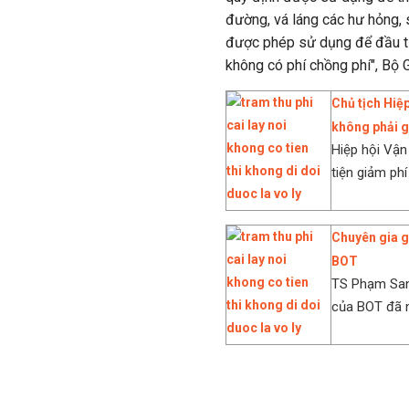
đường, vá láng các hư hỏng, s
được phép sử dụng để đầu t
không có phí chồng phí", Bộ 
Chủ tịch Hiệp
không phải g
Hiệp hội Vận
tiện giảm phí
Chuyên gia gi
BOT
TS Phạm Sanh
của BOT đã nó