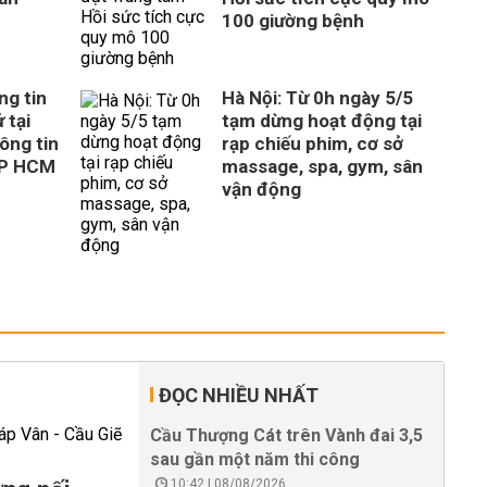
100 giường bệnh
ng tin
Hà Nội: Từ 0h ngày 5/5
 tại
tạm dừng hoạt động tại
ông tin
rạp chiếu phim, cơ sở
TP HCM
massage, spa, gym, sân
vận động
ĐỌC NHIỀU NHẤT
Cầu Thượng Cát trên Vành đai 3,5
sau gần một năm thi công
10:42 | 08/08/2026