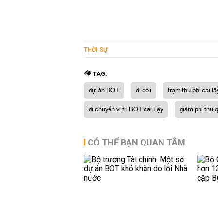
THỜI SỰ
TAG:
dự án BOT
di dời
trạm thu phí cai lậ
di chuyển vị trí BOT cai Lậy
giảm phí thu
CÓ THỂ BẠN QUAN TÂM