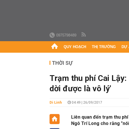
0975798489
QUY HOẠCH
THỊ TRƯỜNG
DỰ 
THỜI SỰ
Trạm thu phí Cai Lậy: 
dời được là vô lý'
Di Linh
04:49 | 26/09/2017
Liên quan đến trạm thu phí 
Ngô Trí Long cho rằng "nói 