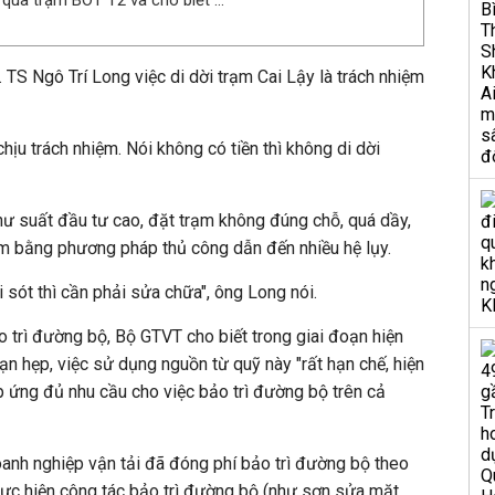
 qua trạm BOT T2 và cho biết ...
 TS Ngô Trí Long việc di dời trạm Cai Lậy là trách nhiệm
chịu trách nhiệm. Nói không có tiền thì không di dời
 suất đầu tư cao, đặt trạm không đúng chỗ, quá dầy,
ạm bằng phương pháp thủ công dẫn đến nhiều hệ lụy.
i sót thì cần phải sửa chữa", ông Long nói.
 trì đường bộ, Bộ GTVT cho biết trong giai đoạn hiện
ạn hẹp, việc sử dụng nguồn từ quỹ này "rất hạn chế, hiện
áp ứng đủ nhu cầu cho việc bảo trì đường bộ trên cả
oanh nghiệp vận tải đã đóng phí bảo trì đường bộ theo
ực hiện công tác bảo trì đường bộ (như sơn sửa mặt