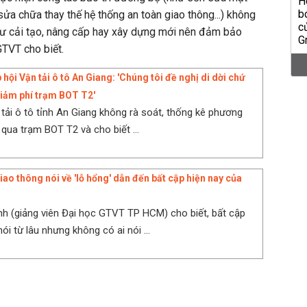
ửa chữa thay thế hệ thống an toàn giao thông...) không
ư cải tạo, nâng cấp hay xây dựng mới nên đảm bảo
GTVT cho biết.
 hội Vận tải ô tô An Giang: 'Chúng tôi đề nghị di dời chứ
iảm phí trạm BOT T2'
 tải ô tô tỉnh An Giang không rà soát, thống kê phương
 qua trạm BOT T2 và cho biết ...
ao thông nói về 'lỗ hổng' dẫn đến bất cập hiện nay của
 (giảng viên Đại học GTVT TP HCM) cho biết, bất cập
i từ lâu nhưng không có ai nói ...