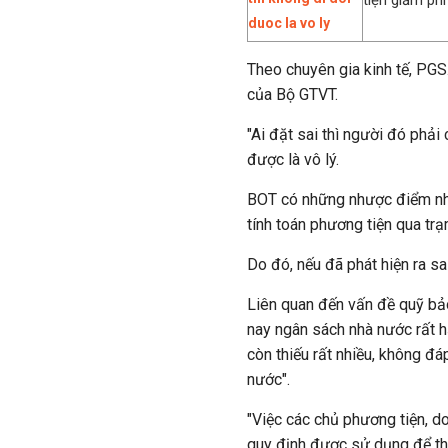
tiện giảm phí
Theo chuyên gia kinh tế, PGS.
của Bộ GTVT.
"Ai đặt sai thì người đó phải 
được là vô lý.
BOT có những nhược điểm như
tính toán phương tiện qua tr
Do đó, nếu đã phát hiện ra sa
Liên quan đến vấn đề quỹ bảo
nay ngân sách nhà nước rất h
còn thiếu rất nhiều, không đ
nước".
"Việc các chủ phương tiện, d
quy định được sử dụng để th