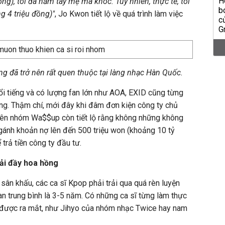
ng), tôi đã nắm tay mẹ mà khóc. Tuy nhiên, thực tế, tôi
g 4 triệu đồng)"
, Jo Kwon tiết lộ về quá trình làm việc
g đã trở nên rất quen thuộc tại làng nhạc Hàn Quốc.
 tiếng và có lượng fan lớn như AOA, EXID cũng từng
g. Thậm chí, mới đây khi đâm đơn kiện công ty chủ
iên nhóm Wa$$up còn tiết lộ rằng không những không
ánh khoản nợ lên đến 500 triệu won (khoảng 10 tỷ
trả tiền công ty đầu tư.
ải đầy hoa hồng
sân khấu, các ca sĩ Kpop phải trải qua quá rèn luyện
an trung bình là 3-5 năm. Có những ca sĩ từng làm thực
i được ra mắt, như Jihyo của nhóm nhạc Twice hay nam