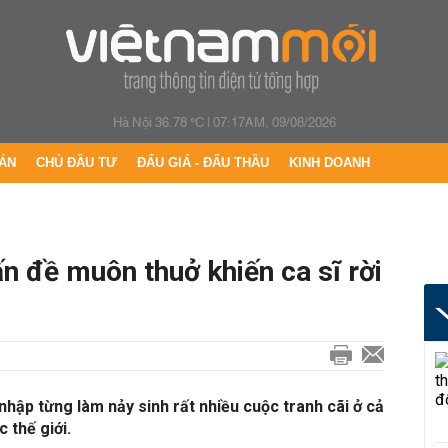
Hà Nội 36.78 °C
|
07:17AM, 09/08/2026
ÁN
CHỦ ĐẦU TƯ
ĐẤU GIÁ - ĐẤU THẦU
KINH DOANH
ấn đề muôn thuở khiến ca sĩ rời
nhập từng làm nảy sinh rất nhiều cuộc tranh cãi ở cả
 thế giới.