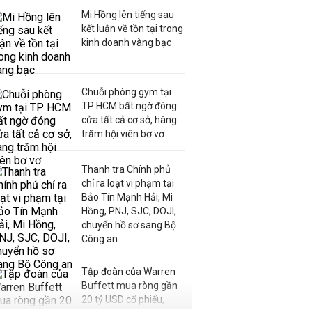
Mi Hồng lên tiếng sau
kết luận về tồn tại trong
kinh doanh vàng bạc
Chuỗi phòng gym tại
TP HCM bất ngờ đóng
cửa tất cả cơ sở, hàng
trăm hội viên bơ vơ
Thanh tra Chính phủ
chỉ ra loạt vi phạm tại
Bảo Tín Mạnh Hải, Mi
Hồng, PNJ, SJC, DOJI,
chuyển hồ sơ sang Bộ
Công an
Tập đoàn của Warren
Buffett mua ròng gần
20 tỷ USD cổ phiếu,