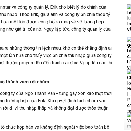
tar và công ty quản lý, Erik cho biết lý do chính của
hu nhập. Theo Erik, giữa anh và công ty ăn chia theo tỷ
 chưa một lần được công bố rõ ràng về số lượng hợp
g như giá trị của nó. Ngay lập tức, công ty quản lý của
đưa ra những thông tin lệch nhau, khó có thể khẳng định ai
c một lần nữa cho thấy việc ăn chia thu nhập giữa công ty
uở, thường xuyên dẫn đến tranh cãi ở cả Vpop lẫn các thị
số thành viên rời nhóm
 công ty của Ngô Thanh Vân - từng gây xôn xao một thời
ống trường hợp của Erik. Khi quyết định tách nhóm vào
h rời đi vì thu nhập thấp và không đạt được thỏa thuận
tổ chức họp báo và khẳng định ngoài việc bao toàn bộ