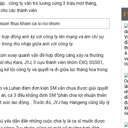
tập... công ty vẫn trả lương cứng 3 triệu một tháng,
cho các thành viên.
n hợp đồng anh ký với công ty lên mạng và ám chỉ sự
 trong thu nhập giữa anh với công ty.
xùm xoay quanh vấn đề hợp đồng càng xảy ra thường
a sĩ như Kara, JYJ, 3 cựu thành viên nhóm EXO, SS501,
 kể tội công ty và quyết ra đi giữa lúc thăng hoa trong
Tao và Luhan đâm đơn kiện SM vẫn chưa được giải quyết
 án, cả 3 đều khẳng định SM "phân chia lợi nhuận thiên
 lột sức lao động… Trước đó, JYJ hay Hangeng cũng lấy lý
chủ yếu dẫn đến những cuộc chia ly là ca sĩ muốn được