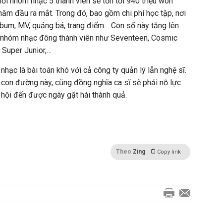
ỗi nhóm nhạc 5 thành viên sẽ tốn tới 940 triệu won
năm đầu ra mắt. Trong đó, bao gồm chi phí học tập, nơi
album, MV, quảng bá, trang điểm… Con số này tăng lên
p nhóm nhạc đông thành viên như Seventeen, Cosmic
, Super Junior,…
nhạc là bài toán khó với cả công ty quản lý lẫn nghệ sĩ.
 con đường này, cũng đồng nghĩa ca sĩ sẽ phải nỗ lực
 hội đến được ngày gặt hái thành quả.
Theo
Zing
Copy link