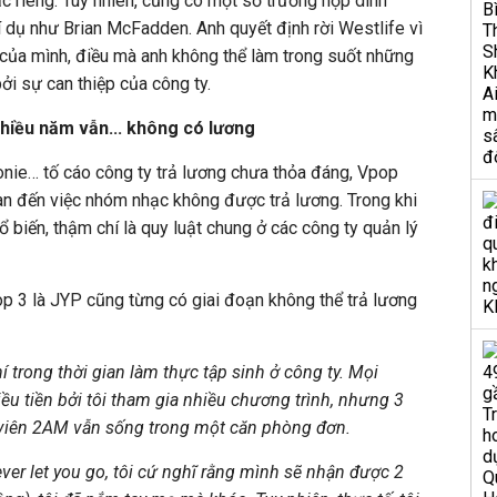
 riêng. Tuy nhiên, cũng có một số trường hợp dính
í dụ như Brian McFadden. Anh quyết định rời Westlife vì
của mình, điều mà anh không thể làm trong suốt những
i sự can thiệp của công ty.
iều năm vẫn... không có lương
ronie… tố cáo công ty trả lương chưa thỏa đáng, Vpop
uan đến việc nhóm nhạc không được trả lương. Trong khi
hổ biến, thậm chí là quy luật chung ở các công ty quản lý
p 3 là JYP cũng từng có giai đoạn không thể trả lương
hí trong thời gian làm thực tập sinh ở công ty. Mọi
ều tiền bởi tôi tham gia nhiều chương trình, nhưng 3
 viên 2AM vẫn sống trong một căn phòng đơn.
er let you go, tôi cứ nghĩ rằng mình sẽ nhận được 2