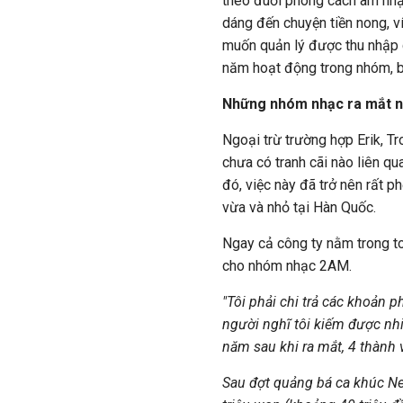
theo đuổi phong cách âm nhạc
dáng đến chuyện tiền nong, v
muốn quản lý được thu nhập 
năm hoạt động trong nhóm, bở
Những nhóm nhạc ra mắt nh
Ngoại trừ trường hợp Erik, T
chưa có tranh cãi nào liên q
đó, việc này đã trở nên rất p
vừa và nhỏ tại Hàn Quốc.
Ngay cả công ty nằm trong to
cho nhóm nhạc 2AM.
"Tôi phải chi trả các khoản p
người nghĩ tôi kiếm được nhi
năm sau khi ra mắt, 4 thành
Sau đợt quảng bá ca khúc Nev