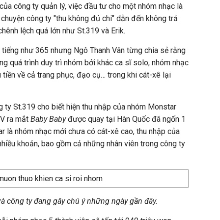
của công ty quản lý, việc đầu tư cho một nhóm nhạc là
chuyện công ty "thu không đủ chi" dẫn đến không trả
hênh lệch quá lớn như St.319 và Erik.
 tiếng như 365 nhưng Ngô Thanh Vân từng chia sẻ rằng
ng quá trình duy trì nhóm bởi khác ca sĩ solo, nhóm nhạc
 tiền về cả trang phục, đạo cụ… trong khi cát-xê lại
ng ty St.319 cho biết hiện thu nhập của nhóm Monstar
MV ra mắt
Baby Baby
được quay tại Hàn Quốc đã ngốn 1
ar là nhóm nhạc mới chưa có cát-xê cao, thu nhập của
t nhiều khoản, bao gồm cả những nhân viên trong công ty
 và công ty đang gây chú ý những ngày gần đây.