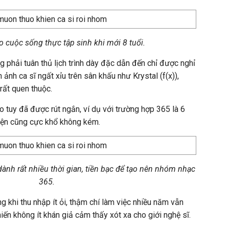
 cuộc sống thực tập sinh khi mới 8 tuổi.
g phải tuân thủ lịch trình dày đặc dẫn đến chỉ được nghỉ
h ảnh ca sĩ ngất xỉu trên sân khấu như Krystal (f(x)),
 rất quen thuộc.
o tuy đã được rút ngắn, ví dụ với trường hợp 365 là 6
uyện cũng cực khổ không kém.
ành rất nhiều thời gian, tiền bạc để tạo nên nhóm nhạc
365.
ng khi thu nhập ít ỏi, thậm chí làm việc nhiều năm vẫn
iến không ít khán giả cảm thấy xót xa cho giới nghệ sĩ.