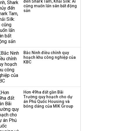
đến Shark Tam, Khải Silk: Ai
Bảng giá vàng hôm nay
cũng muốn lấn sân bất động
9/8 vàng SJC và nhẫn
sản
tròn leo dốc, nữ trang
tăng tới 6 triệu
đồng/lượng
Bắc Ninh điều chỉnh quy
hoạch khu công nghiệp của
KBC
Hơn 49ha đất gần Bãi
Trường quy hoạch cho dự
án Phú Quốc Housing và
bóng dáng của MIK Group