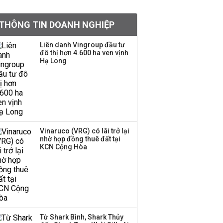
chấm dứt chuỗi bán
ròng 14 quý
THÔNG TIN DOANH NGHIỆP
Thanh tra Chính phủ đề
nghị sớm cấp phép
Liên danh Vingroup đầu tư
đô thị hơn 4.600 ha ven vịnh
nhập khẩu, sản xuất
Hạ Long
vàng miếng cho doanh
nghiệp
Iran đòi Mỹ rút quân để
mở lại eo biển Hormuz
Vinaruco (VRG) có lãi trở lại
nhờ hợp đồng thuê đất tại
KCN Cộng Hòa
TOP 10 ngân hàng lãi
lớn nhất từ kinh doanh
ngoại hối nửa đầu năm
2026: Vietcombank
quán quân, ACB dẫn
đầu nhóm tư nhân
Từ Shark Bình, Shark Thủy