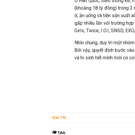
Ở Hàn Quốc, theo thống kê, m
(khoảng 18 tỷ đồng) trong 2 
ở, ăn uống và tiền sản xuất 
gấp nhiều lần với trường hợ
Girls, Twice, I.O.I, SNSD, EXO
Nhìn chung, duy trì một nhóm 
Bởi vậy, quyết định bước vào
và hi sinh hết mình mới có cơ
GIẢI TRÍ
TAG: