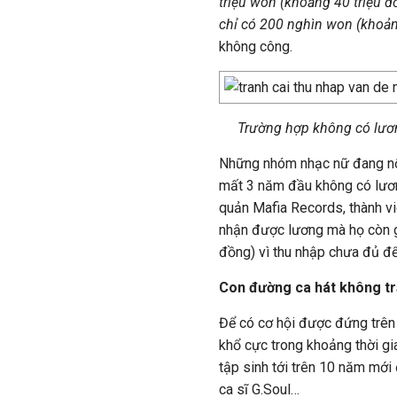
triệu won (khoảng 40 triệu đồ
chỉ có 200 nghìn won (khoản
không công.
Trường hợp không có lươn
Những nhóm nhạc nữ đang nổi
mất 3 năm đầu không có lươn
quản Mafia Records, thành v
nhận được lương mà họ còn g
đồng) vì thu nhập chưa đủ để 
Con đường ca hát không tr
Để có cơ hội được đứng trên 
khổ cực trong khoảng thời gi
tập sinh tới trên 10 năm mớ
ca sĩ G.Soul…