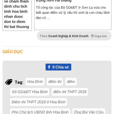
trọng hơn Hà Giang'
Tổ công tác của Bộ GD&ĐT ở Sơn La vừa cho
biết quan điểm xử lý nếu thí sinh là con cháu lãnh
đạo có ...
Theo
Doanh Nghiệp & Kinh Doanh
Copy link
GIÁO DỤC
0
Chia sẻ
Hòa Bình
điểm thi
điểm
Tag:
Sở GD&ĐT Hòa Bình
điểm thi THPT 2018
Điêm thi THPT 2018 ở Hòa Bình
Phó Chủ tịch UBND tỉnh Hòa Bình
Ông Bùi Văn Cửu