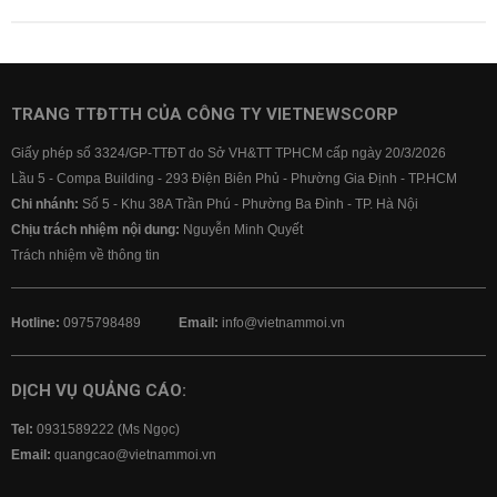
TRANG TTĐTTH CỦA CÔNG TY VIETNEWSCORP
Giấy phép số 3324/GP-TTĐT do Sở VH&TT TPHCM cấp ngày 20/3/2026
Lầu 5 - Compa Building - 293 Điện Biên Phủ - Phường Gia Định - TP.HCM
Chi nhánh:
Số 5 - Khu 38A Trần Phú - Phường Ba Đình - TP. Hà Nội
Chịu trách nhiệm nội dung:
Nguyễn Minh Quyết
Trách nhiệm về thông tin
Hotline:
0975798489
Email:
info@vietnammoi.vn
DỊCH VỤ QUẢNG CÁO:
Tel:
0931589222 (Ms Ngọc)
Email:
quangcao@vietnammoi.vn