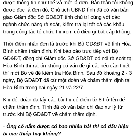
được thông tin như thế và một lá đơn. Bản thân tôi không
được đọc lá đơn đó, Chủ tịch UBND tỉnh đã có văn bản
giao Giám đốc Sở GD&ĐT tỉnh chủ trì cùng với các
ngành chức năng rà soát, kiểm tra lại tất cả các khâu
trong công tác tổ chức thi xem có điều gì bất cập không.
Thời điểm nhận đơn là trước khi Bộ GD&ĐT về tỉnh Hòa
Bình chấm thẩm định. Khi báo cáo trực tiếp với Bộ
GD&ĐT, đồng chí Giám đốc Sở GD&ĐT có nói rà soát tại
Hòa Bình thì rất ổn không có vấn đề gì cả, nếu cần thiết
thì mời Bộ về để kiểm tra Hòa Bình. Sau đó khoảng 2 - 3
ngày, Bộ GD&ĐT đã cử một đoàn về chấm thẩm định tại
Hòa Bình trong hai ngày 21 và 22/7.
Khi đó, đoàn đã lấy các bài thi có điểm từ 8 trở lên để
chấm thẩm định. Tỉnh đã có văn bản chỉ đạo xử lý từ
trước khi Bộ GD&ĐT về chấm thẩm định.
- Ông có nắm được có bao nhiêu bài thi có dấu hiệu
bị can thiệp hay không?