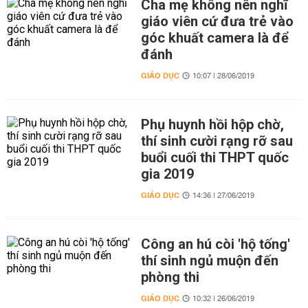
Cha mẹ không nên nghĩ
giáo viên cứ đưa trẻ vào
góc khuất camera là để
đánh
GIÁO DỤC
10:07 | 28/06/2019
Phụ huynh hồi hộp chờ,
thí sinh cười rạng rỡ sau
buổi cuối thi THPT quốc
gia 2019
GIÁO DỤC
14:36 | 27/06/2019
Công an hú còi 'hộ tống'
thí sinh ngủ muộn đến
phòng thi
GIÁO DỤC
10:32 | 26/06/2019