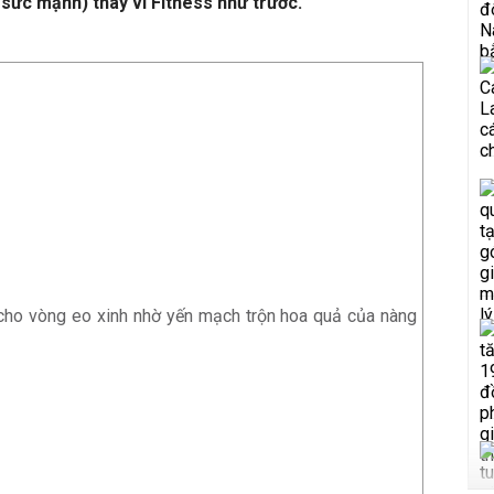
 sức mạnh) thay vì Fitness như trước.
 cho vòng eo xinh nhờ yến mạch trộn hoa quả của nàng