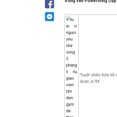
trung vào Powerlifing (tập
Tuyệt chiêu bữa tối
dược sĩ 9X