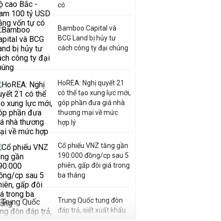
có
Bamboo Capital và
BCG Land bị hủy tư
cách công ty đại chúng
HoREA: Nghị quyết 21
có thể tạo xung lực mới,
góp phần đưa giá nhà
thương mại về mức
hợp lý
Cổ phiếu VNZ tăng gần
190.000 đồng/cp sau 5
phiên, gấp đôi giá trong
ba tháng
Trung Quốc tung đòn
đáp trả, siết xuất khẩu
drone và trừng phạt