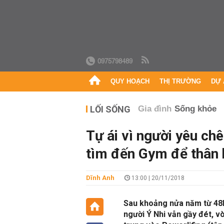
0975798489
QUY HOẠCH
THỊ TRƯỜNG
DỰ 
LỐI SỐNG
Gia đình
Sống khỏe
Tự ái vì người yêu chê
tìm đến Gym để thân 
Dĩnh Anh
13:00 | 20/11/2018
Sau khoảng nửa năm từ 48
người Ý Nhi vẫn gầy đét, vò