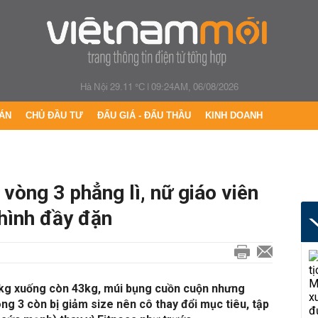
Hà Nội 29.11 °C
|
09:24AM, 06/08/2026
ÁN
CHỦ ĐẦU TƯ
ĐẤU GIÁ - ĐẤU THẦU
KINH DOANH
 vòng 3 phẳng lì, nữ giáo viên
hình đầy đặn
kg xuống còn 43kg, múi bụng cuồn cuộn nhưng
ng 3 còn bị giảm size nên cô thay đổi mục tiêu, tập