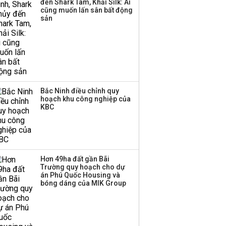
đến Shark Tam, Khải Silk: Ai
ba chữ số trong nửa
cũng muốn lấn sân bất động
đầu năm:
sản
Techcombank dẫn đầu,
Big4 tụt hạng
Bắc Ninh điều chỉnh quy
hoạch khu công nghiệp của
KBC
Hơn 49ha đất gần Bãi
Trường quy hoạch cho dự
án Phú Quốc Housing và
bóng dáng của MIK Group