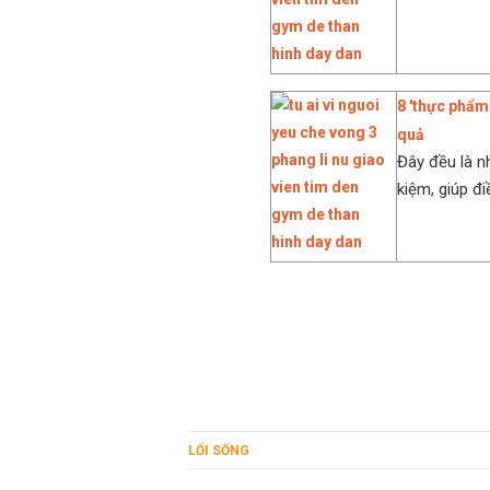
8 'thực phẩm
quả
Đây đều là n
kiệm, giúp đi
LỐI SỐNG