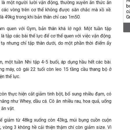
ây là một người lười vận động, thường xuyên ăn thức ăn
, các vòng trên cơ thể không được săn chắc mà xồ xề.
là 49kg trong khi bản thân chỉ cao 1m50.
làm quen với Gym, bản thân khá lớ ngớ. Một tuần tập
là tập các bài thể lực để cơ thể quen với việc vận động.
 tạ nhưng chỉ tập thân dưới, do một phần thời điểm ấy
ên, một tuần Nhi tập 4-5 buổi, áp dụng hầu hết các bài.
ang máy, cô gái 22 tuổi còn leo 15 tầng cầu thang bộ ở
n thể lực.
còn thực hiện cắt giảm tinh bột, bổ sung nhiều đạm, có
ăng như Whey, dầu cá. Cô ăn nhiều rau, hoa quả, uống
 ăn vặt.
hể giảm từ 48kg xuống còn 43kg, múi bụng cuồn cuộn
, vòng 3 không hề cải thiện thậm chí còn giảm size. Vì