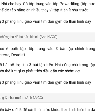
u", Nhi cho hay. Cô tập trung vào tập Powerlifing (tập sức
ế độ tập nặng ăn nhiều thay vì tập ít ăn ít như trước.
n những bộ đò bó sát, bikini. (Ảnh NVCC).
có 6 buổi tập, tập trung vào 3 bài tập chính trong
press, Deadlift.
 bài bổ trợ cho 3 bài tập trên. Nhi cũng chú trọng tập
n thể lực giúp phát triển đều đặn các nhóm cơ.
ẳng lỳ như trước. (Ảnh NVCC).
ện bây giờ là để cải thiện sức khỏe, thân hình hiện tại đã