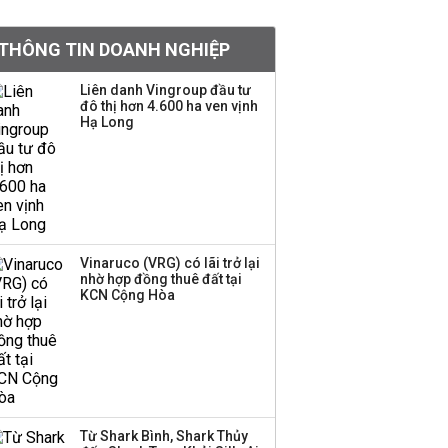
doanh nghiệp Mỹ
THÔNG TIN DOANH NGHIỆP
Hoá chất Đức Giang
công bố hai ứng viên
Liên danh Vingroup đầu tư
đô thị hơn 4.600 ha ven vịnh
HĐQT, cổ phiếu DGC
Hạ Long
tăng trần
'Đế chế’ kinh doanh
hàng xa xỉ của Lý Nhã
Kỳ: Từ phân phối, thiết
kế kim cương đến thời
trang, phụ kiện cao cấp
Vinaruco (VRG) có lãi trở lại
nhờ hợp đồng thuê đất tại
KCN Cộng Hòa
Hãng kim cương tài trợ
vương miện cho các
cuộc thi hoa hậu thông
báo ngừng hoạt động
Lãi thuần từ dịch vụ
Từ Shark Bình, Shark Thủy
nhiều ngân hàng tăng