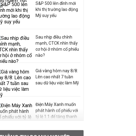
S&P 500 lên đỉnh mới
khi thị trường lao động
Mỹ suy yếu
Sau nhịp điều chỉnh
mạnh, CTCK nhìn thấy
cơ hội ở nhóm cổ phiếu
nào?
Giá vàng hôm nay 8/8:
Lên cao nhất 7 tuần
sau dữ liệu việc làm Mỹ
Điện Máy Xanh muốn
phát hành cổ phiếu với
tỷ lệ 1:1 để tăng thanh
khoản