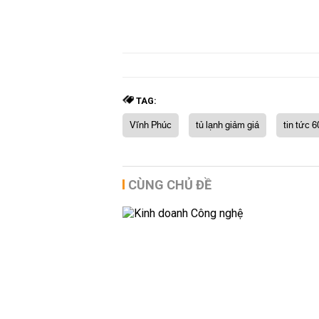
TAG:
Vĩnh Phúc
tủ lạnh giảm giá
tin tức 6
CÙNG CHỦ ĐỀ