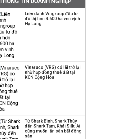
THÔNG TIN DOANH NGHIỆP
Quy hoạch 4 khu lấn
biển ở Phú Quốc
Liên danh Vingroup đầu tư
đô thị hơn 4.600 ha ven vịnh
Hạ Long
Một thương hiệu thời
trang Việt đóng cửa
sau 5 năm hoạt động,
thanh lý toàn bộ cửa
hàng
Vinaruco (VRG) có lãi trở lại
nhờ hợp đồng thuê đất tại
Dự án Sheraton Phú
KCN Cộng Hòa
Quốc bị buộc chấm dứt
hoạt động
Công ty 100 tỷ của
Huấn Hoa Hồng bỗng
Từ Shark Bình, Shark Thủy
dưng ‘biến mất’, một
đến Shark Tam, Khải Silk: Ai
công ty khác đã giải thể
cũng muốn lấn sân bất động
sản