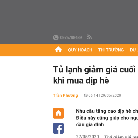
0975798489
QUY HOẠCH
THỊ TRƯỜNG
DỰ 
Tủ lạnh giảm giá cuối
khi mua dịp hè
Trần Phương
06:14 | 29/05/2020
Nhu cầu tăng cao dịp hè ch
Điều này cũng giúp cho ng
cầu gia đình.
27/05/2020
Tivi giảm giá m