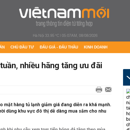
Hà Nội 33.95 °C
|
05:07AM, 08/08/2026
ÁN
CHỦ ĐẦU TƯ
ĐẤU GIÁ - ĐẤU THẦU
KINH DOANH
 tuần, nhiều hãng tăng ưu đãi
o mặt hàng tủ lạnh giảm giá đang diễn ra khá mạnh.
ười dùng khu vực đô thị dễ dàng mua sắm cho nhu
ạnh khi nhu cầu xem trực tiếp bóng đá tăng theo mùa