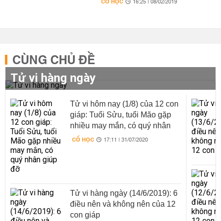
CỔ HỌC
16:25 | 08/02/2019
CÙNG CHỦ ĐỀ
Tử vi hàng ngày
Tử vi hôm nay (1/8) của 12 con
giáp: Tuổi Sửu, tuổi Mão gặp
nhiều may mắn, có quý nhân
giúp đỡ
CỔ HỌC
17:11 | 31/07/2020
Tử vi hàng ngày (14/6/2019): 6
điều nên và không nên của 12
con giáp