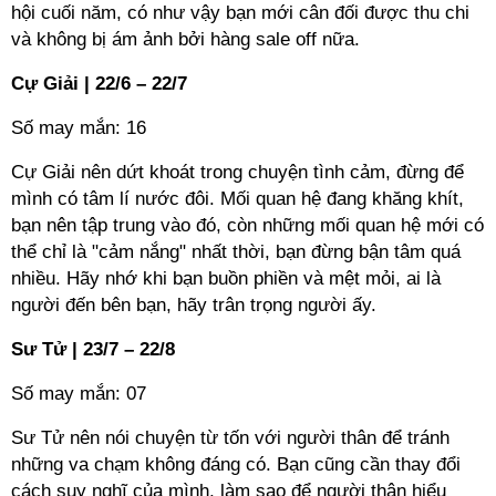
hội cuối năm, có như vậy bạn mới cân đối được thu chi
và không bị ám ảnh bởi hàng sale off nữa.
Cự Giải | 22/6 – 22/7
Số may mắn: 16
Cự Giải nên dứt khoát trong chuyện tình cảm, đừng để
mình có tâm lí nước đôi. Mối quan hệ đang khăng khít,
bạn nên tập trung vào đó, còn những mối quan hệ mới có
thể chỉ là "cảm nắng" nhất thời, bạn đừng bận tâm quá
nhiều. Hãy nhớ khi bạn buồn phiền và mệt mỏi, ai là
người đến bên bạn, hãy trân trọng người ấy.
Sư Tử | 23/7 – 22/8
Số may mắn: 07
Sư Tử nên nói chuyện từ tốn với người thân để tránh
những va chạm không đáng có. Bạn cũng cần thay đổi
cách suy nghĩ của mình, làm sao để người thân hiểu