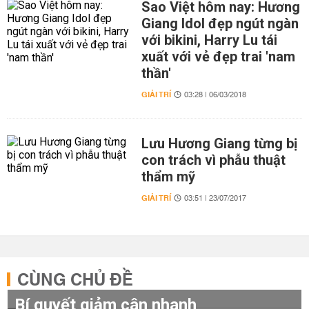
Sao Việt hôm nay: Hương
Giang Idol đẹp ngút ngàn
với bikini, Harry Lu tái
xuất với vẻ đẹp trai 'nam
thần'
GIẢI TRÍ
03:28 | 06/03/2018
Lưu Hương Giang từng bị
con trách vì phẫu thuật
thẩm mỹ
GIẢI TRÍ
03:51 | 23/07/2017
CÙNG CHỦ ĐỀ
Bí quyết giảm cân nhanh