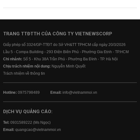
TRANG TTĐTTH CỦA CÔNG TY VIETNEWSCORP
Giấy phép số 3324/GP-TTĐT do Sở VH&TT TPHCM cấp ngày 20/3/2026
Lầu 5 - Compa Building - 293 Điện Biên Phủ - Phường Gia Định - TP.HCM
Chi nhánh:
Số 5 - Khu 38A Trần Phú - Phường Ba Đình - TP. Hà Nội
Chịu trách nhiệm nội dung:
Nguyễn Minh Quyết
Trách nhiệm về thông tin
Hotline:
0975798489
Email:
info@vietnammoi.vn
DỊCH VỤ QUẢNG CÁO:
Tel:
0931589222 (Ms Ngọc)
Email:
quangcao@vietnammoi.vn