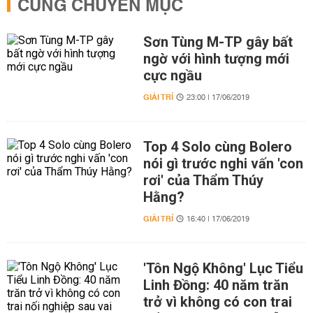
CÙNG CHUYÊN MỤC
Sơn Tùng M-TP gây bất
ngờ với hình tượng mới
cực ngầu
GIẢI TRÍ
23:00 | 17/06/2019
Top 4 Solo cùng Bolero
nói gì trước nghi vấn 'con
rơi' của Thẩm Thúy
Hằng?
GIẢI TRÍ
16:40 | 17/06/2019
'Tôn Ngộ Không' Lục Tiểu
Linh Đồng: 40 năm trăn
trở vì không có con trai