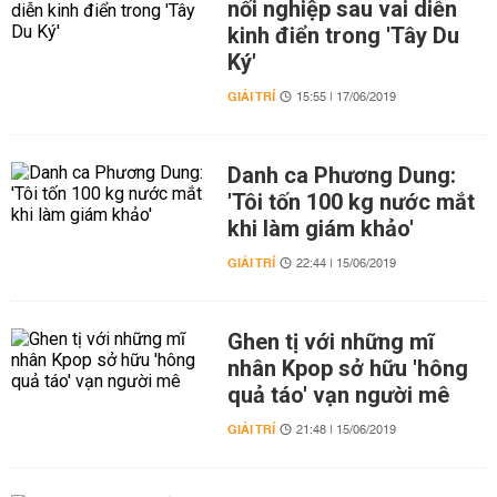
nối nghiệp sau vai diễn
kinh điển trong 'Tây Du
Ký'
GIẢI TRÍ
15:55 | 17/06/2019
Danh ca Phương Dung:
'Tôi tốn 100 kg nước mắt
khi làm giám khảo'
GIẢI TRÍ
22:44 | 15/06/2019
Ghen tị với những mĩ
nhân Kpop sở hữu 'hông
quả táo' vạn người mê
GIẢI TRÍ
21:48 | 15/06/2019