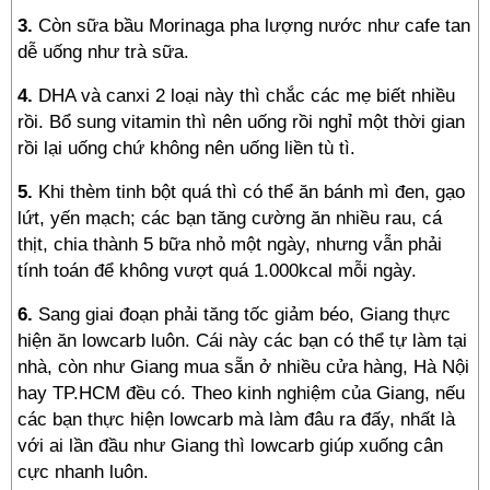
3.
Còn sữa bầu Morinaga pha lượng nước như cafe tan
dễ uống như trà sữa.
4.
DHA và canxi 2 loại này thì chắc các mẹ biết nhiều
rồi. Bổ sung vitamin thì nên uống rồi nghỉ một thời gian
rồi lại uống chứ không nên uống liền tù tì.
5.
Khi thèm tinh bột quá thì có thể ăn bánh mì đen, gạo
lứt, yến mạch; các bạn tăng cường ăn nhiều rau, cá
thịt, chia thành 5 bữa nhỏ một ngày, nhưng vẫn phải
tính toán để không vượt quá 1.000kcal mỗi ngày.
6.
Sang giai đoạn phải tăng tốc giảm béo, Giang thực
hiện ăn lowcarb luôn. Cái này các bạn có thể tự làm tại
nhà, còn như Giang mua sẵn ở nhiều cửa hàng, Hà Nội
hay TP.HCM đều có. Theo kinh nghiệm của Giang, nếu
các bạn thực hiện lowcarb mà làm đâu ra đấy, nhất là
với ai lần đầu như Giang thì lowcarb giúp xuống cân
cực nhanh luôn.