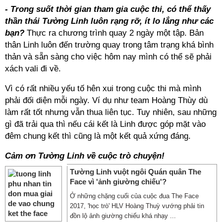
- Trong suốt thời gian tham gia cuộc thi, có thể thấy
thần thái Tường Linh luôn rạng rỡ, ít lo lắng như các
bạn?
Thực ra chương trình quay 2 ngày một tập. Bản
thân Linh luôn đến trường quay trong tâm trạng khá bình
thản và sẵn sàng cho việc hôm nay mình có thể sẽ phải
xách vali đi về.
Vì có rất nhiều yếu tố hên xui trong cuộc thi mà mình
phải đối diện mỗi ngày. Ví dụ như team Hoàng Thùy dù
làm rất tốt nhưng vẫn thua liên tục. Tuy nhiên, sau những
gì đã trải qua thì nếu cái kết là Linh được góp mặt vào
đêm chung kết thì cũng là một kết quả xứng đáng.
Cảm ơn Tường Linh về cuộc trò chuyện!
Tường Linh vuột ngôi Quán quân The
Face vì 'ảnh giường chiếu'?
Ở những chặng cuối của cuộc đua The Face
2017, 'học trò' HLV Hoàng Thuỳ vướng phải tin
đồn lộ ảnh giường chiếu khá nhạy ...