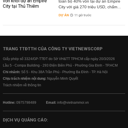
toàn bộ 40% vốn tại dự án Empire
City với giá 270 triệu USD, chấm...
DỰ ÁN
11 giờ trước
TRANG TTĐTTH CỦA CÔNG TY VIETNEWSCORP
Giấy phép số 3324/GP-TTĐT do Sở VH&TT TPHCM cấp ngày 20/3/2026
Lầu 5 - Compa Building - 293 Điện Biên Phủ - Phường Gia Định - TP.HCM
Chi nhánh:
Số 5 - Khu 38A Trần Phú - Phường Ba Đình - TP. Hà Nội
Chịu trách nhiệm nội dung:
Nguyễn Minh Quyết
Trách nhiệm về thông tin
Hotline:
0975798489
Email:
info@vietnammoi.vn
DỊCH VỤ QUẢNG CÁO: