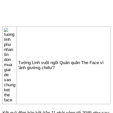
Tường Linh vuột ngôi Quán quân The Face vì
'ảnh giường chiếu'?
Kết quả đêm bán kết (tập 11 phát sóng tối 20/8) như sau: