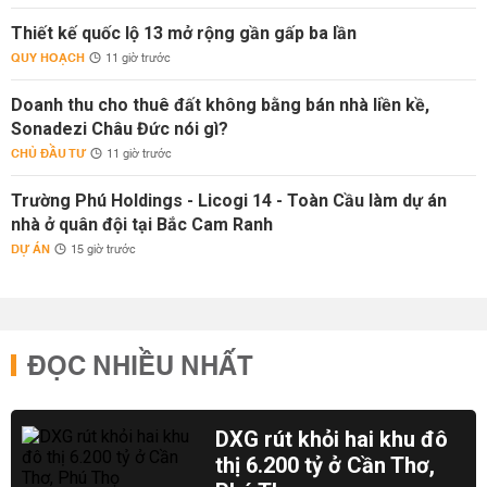
Thiết kế quốc lộ 13 mở rộng gần gấp ba lần
QUY HOẠCH
11 giờ trước
Doanh thu cho thuê đất không bằng bán nhà liền kề,
Sonadezi Châu Đức nói gì?
CHỦ ĐẦU TƯ
11 giờ trước
Trường Phú Holdings - Licogi 14 - Toàn Cầu làm dự án
nhà ở quân đội tại Bắc Cam Ranh
DỰ ÁN
15 giờ trước
ĐỌC NHIỀU NHẤT
DXG rút khỏi hai khu đô
thị 6.200 tỷ ở Cần Thơ,