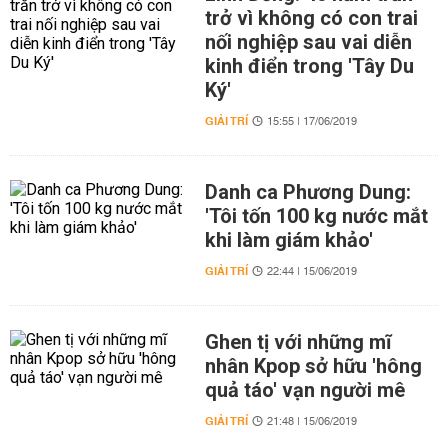
trở vì không có con trai
nối nghiệp sau vai diễn
kinh điển trong 'Tây Du
Ký'
GIẢI TRÍ
15:55 | 17/06/2019
Danh ca Phương Dung:
'Tôi tốn 100 kg nước mắt
khi làm giám khảo'
GIẢI TRÍ
22:44 | 15/06/2019
Ghen tị với những mĩ
nhân Kpop sở hữu 'hông
quả táo' vạn người mê
GIẢI TRÍ
21:48 | 15/06/2019