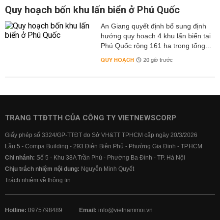
Quy hoạch bốn khu lấn biển ở Phú Quốc
An Giang quyết định bổ sung định
hướng quy hoạch 4 khu lấn biển tại
Phú Quốc rộng 161 ha trong tổng...
QUY HOẠCH
20 giờ trước
TRANG TTĐTTH CỦA CÔNG TY VIETNEWSCORP
Giấy phép số 3324/GP-TTĐT do Sở VH&TT TPHCM cấp ngày 20/3/2026
Lầu 5 - Compa Building - 293 Điện Biên Phủ - Phường Gia Định - TP.HCM
Chi nhánh:
Số 5 - Khu 38A Trần Phú - Phường Ba Đình - TP. Hà Nội
Chịu trách nhiệm nội dung:
Nguyễn Minh Quyết
Trách nhiệm về thông tin
Hotline:
0975798489
Email:
info@vietnammoi.vn