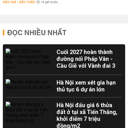
ĐẤU GIÁ - ĐẤU THẦU
14 giờ trước
ĐỌC NHIỀU NHẤT
Cuối 2027 hoàn thành
đường nối Pháp Vân -
Cầu Giẽ với Vành đai 3
Hà Nội xem xét gia hạn
thủ tục 6 dự án lớn
Hà Nội đấu giá 6 thửa
đất ở tại xã Tiến Thắng,
khởi điểm 7 triệu
đồng/m2