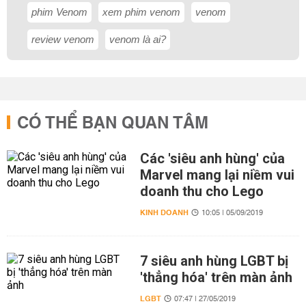
phim Venom
xem phim venom
venom
review venom
venom là ai?
CÓ THỂ BẠN QUAN TÂM
Các 'siêu anh hùng' của
Marvel mang lại niềm vui
doanh thu cho Lego
KINH DOANH
10:05 | 05/09/2019
7 siêu anh hùng LGBT bị
'thẳng hóa' trên màn ảnh
LGBT
07:47 | 27/05/2019