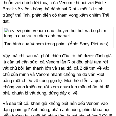
thuẫn với chính lời thoại của Venom khi nói với Eddie
Brock về việc không thể đánh bại Riot - một "kí sinh
trùng" thủ lĩnh, phản diện có tham vọng xâm chiếm Trái
đất.
Tạo hình của Venom trong phim. (Ảnh: Sony Pictures)
Vậy mà chỉ sau vài phút chiến đấu có thể được đánh giá
là cân tài cân sức, cả Venom lẫn Riot đều phải tạm rời
vật chủ bởi âm thanh lớn và sau đó, cả 2 đã tìm về vật
chủ của mình và Venom nhanh chóng hạ đo ván Riot
bằng một chiêu vô cùng gọn lẹ. Mọi thứ diễn ra quá
chóng vánh khiến người xem chưa kịp mãn nhãn thì đã
phải chuẩn bị vật dụng, đứng dậy đi về.
Và sau tất cả, khán giả không biết nên xếp Venom vào
dạng phim gì? Anh hùng, phản anh hùng, phim khoa học
viễn tưởng hay một bộ phim tâm lý hài nhẹ nhàng? Có lẽ,