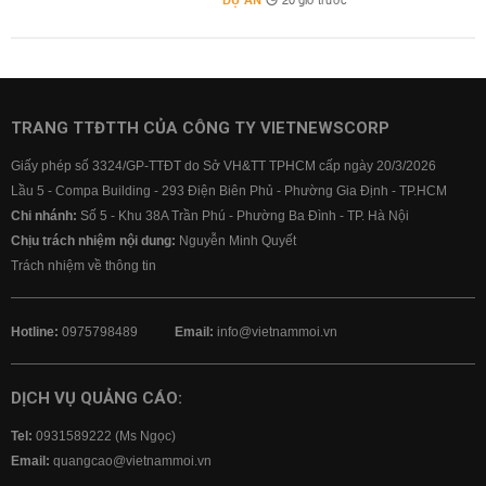
DỰ ÁN
20 giờ trước
TRANG TTĐTTH CỦA CÔNG TY VIETNEWSCORP
Giấy phép số 3324/GP-TTĐT do Sở VH&TT TPHCM cấp ngày 20/3/2026
Lầu 5 - Compa Building - 293 Điện Biên Phủ - Phường Gia Định - TP.HCM
Chi nhánh:
Số 5 - Khu 38A Trần Phú - Phường Ba Đình - TP. Hà Nội
Chịu trách nhiệm nội dung:
Nguyễn Minh Quyết
Trách nhiệm về thông tin
Hotline:
0975798489
Email:
info@vietnammoi.vn
DỊCH VỤ QUẢNG CÁO:
Tel:
0931589222 (Ms Ngọc)
Email:
quangcao@vietnammoi.vn