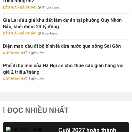
triệu đồng/m2
ĐẤU GIÁ - ĐẤU THẦU
01 giờ trước
Gia Lai đấu giá khu đất làm dự án tại phường Quy Nhơn
Bắc, khởi điểm 23 tỷ đồng
ĐẤU GIÁ - ĐẤU THẦU
5 giờ trước
Diện mạo cầu đi bộ hình lá dừa nước qua sông Sài Gòn
QUY HOẠCH
6 giờ trước
Phố đi bộ mới của Hà Nội sẽ cho thuê các gian hàng với
giá 2 triệu/tháng
QUY HOẠCH
6 giờ trước
ĐỌC NHIỀU NHẤT
Cuối 2027 hoàn thành