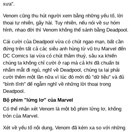
xưa".
Venom cũng thu hút người xem bằng những yếu tố, lời
thoại tự nhiên, gây hài. Tuy nhiên, nếu nói về sự hóm
hỉnh, nhạo đời thì Venom không thể sánh bằng Deadpool.
Cái cười của Deadpool vừa có chút ngạo mạn, bất cần
đứng trên tất cả các siêu anh hùng từ vũ trụ Marvel đến
DC Comics lại vừa có chút thâm thuý, sâu xa khiến
chúng ta không chỉ cười ở rạp mà cả khi đã chuẩn bị
nhắm mắt đi ngủ, nghĩ về Deadpool, chúng ta lại phải
cười thêm một lần nữa vì lúc đó mới đủ "dữ liệu" và đủ
"bình tĩnh" để ngẫm nghĩ về những lời thoại trong
Deadpool.
Bộ phim "lửng lơ" của Marvel
Có thể nhận xét Venom là một bộ phim lửng lơ, không
tròn của Marvel.
Xét về yếu tố nội dung, Venom đã kém xa so với những