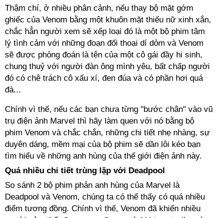
Thậm chí, ở nhiều phân cảnh, nếu thay bộ mặt gớm
ghiếc của Venom bằng một khuôn mặt thiếu nữ xinh xắn,
chắc hẳn người xem sẽ xếp loại đó là một bộ phim tâm
lý tình cảm với những đoạn đối thoại dí dỏm và Venom
sẽ được phỏng đoán là tên của một cô gái đầy hi sinh,
chung thuỷ với người đàn ông mình yêu, bất chấp người
đó có chê trách cô xấu xí, đen đúa và có phần hơi quá
đà...
Chính vì thế, nếu các bạn chưa từng "bước chân" vào vũ
trụ điện ảnh Marvel thì hãy làm quen với nó bằng bộ
phim Venom và chắc chắn, những chi tiết nhẹ nhàng, sự
duyên dáng, mềm mại của bộ phim sẽ dần lôi kéo bạn
tìm hiểu về những anh hùng của thế giới điện ảnh này.
Quá nhiều chi tiết trùng lặp với Deadpool
So sánh 2 bộ phim phản anh hùng của Marvel là
Deadpool và Venom, chúng ta có thể thấy có quá nhiều
điểm tương đồng. Chính vì thế, Venom đã khiến nhiều