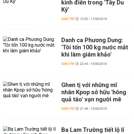
kinh điển trong 'Tây Du
Ký'
GIẢI TRÍ
15:55 | 17/06/2019
Danh ca Phương Dung:
'Tôi tốn 100 kg nước mắt
khi làm giám khảo'
GIẢI TRÍ
22:44 | 15/06/2019
Ghen tị với những mĩ
nhân Kpop sở hữu 'hông
quả táo' vạn người mê
GIẢI TRÍ
21:48 | 15/06/2019
Ba Lam Trường tiết lộ lí