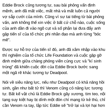
Eddie Brock cũng tương tự, sau bài phỏng vấn định
mệnh, anh đã mất việc, mất nhà và mất luôn cả người
vợ sắp cưới của mình. Cũng vì sự tai tiếng từ bài phỏng
vấn, anh không thể xin việc ở bất cứ chỗ nào, cuộc sống
của anh dần đi vào ngõ cụt và số phận lại đưa đẩy anh
gặp tiến sĩ của tổ chức phi nhân đạo mà anh từng "bóc
mẽ".
Được sự hỗ trợ của tiến sĩ đó, anh đã xâm nhập vào khu
thí nghiệm của tổ chức Life Foundation và cuộc gặp gỡ
định mệnh giữa chàng phóng viên cùng cực và "kí sinh
trùng" đã khiến cuộc đời của Eddie Brock bước sang
một ngã rẽ khác tương tự Deadpool.
Nói về siêu năng lực, nếu như Deadpool có khả năng hồi
sinh, gần như bất tử thì Venom cũng có năng lực tương
tự. Bất kể vật chủ là Eddie Brock gãy xương, tim teo, nội
tạng suy kiệt hay bị dính một đòn chí mạng từ kẻ thù, chỉ
cần Venom ra tay, lập tức Eddie sẽ "trở lại và lợi hại hơn