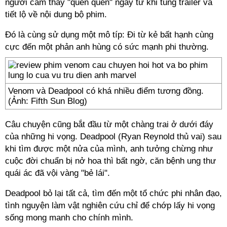
người cảm thấy "quen quen" ngay từ khi tung trailer và
tiết lộ về nội dung bộ phim.
Đó là cùng sử dụng một mô típ: Đi từ kẻ bất hạnh cùng
cực đến một phản anh hùng có sức mạnh phi thường.
Venom và Deadpool có khá nhiều điểm tương đồng.
(Ảnh: Fifth Sun Blog)
Câu chuyện cũng bắt đầu từ một chàng trai ở dưới đáy
của những hi vọng. Deadpool (Ryan Reynold thủ vai) sau
khi tìm được một nửa của mình, anh tưởng chừng như
cuộc đời chuẩn bị nở hoa thì bất ngờ, căn bệnh ung thư
quái ác đã vội vàng "bẻ lái".
Deadpool bỏ lại tất cả, tìm đến một tổ chức phi nhân đạo,
tình nguyện làm vật nghiên cứu chỉ để chớp lấy hi vọng
sống mong manh cho chính mình.