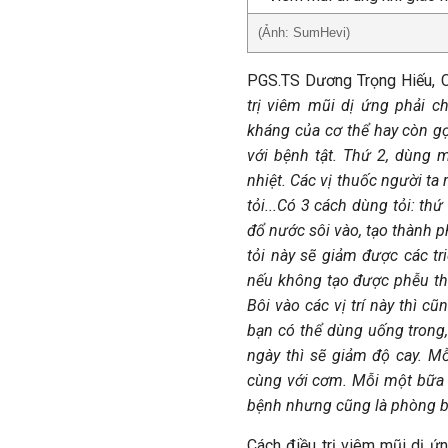
(Ảnh: SumHevi)
PGS.TS Dương Trọng Hiếu, Ch
trị viêm mũi dị ứng phải c
kháng của cơ thể hay còn gọi
với bệnh tật. Thứ 2, dùng
nhiệt. Các vị thuốc người ta 
tỏi...Có 3 cách dùng tỏi: thứ
đổ nước sôi vào, tạo thành p
tỏi này sẽ giảm được các tr
nếu không tạo được phễu thì 
Bôi vào các vị trí này thì c
bạn có thể dùng uống trong,
ngày thì sẽ giảm độ cay. M
cùng với cơm. Mỗi một bữa 
bệnh nhưng cũng là phòng b
Cách điều trị viêm mũi dị ứn