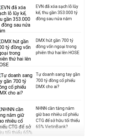
EVN đã xóa sạch lỗ lũy
kế, thu gần 353.000 tỷ
đồng sau nửa năm
DMX hút gần 700 tỷ
đồng vốn ngoại trong
phiên thứ hai lên HOSE
Tự doanh sang tay gần
700 tỷ đồng cổ phiếu
DMX cho ai?
NHNN cần tăng nắm
giữ bao nhiêu cổ phiếu
CTG để sở hữu tối thiểu
65% VietinBank?