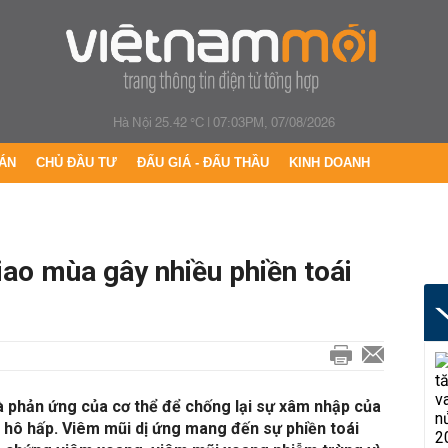
Hà Nội 25.42 °C
|
07:03PM, 07/08/2026
ÁN
CHỦ ĐẦU TƯ
ĐẤU GIÁ - ĐẤU THẦU
KINH DOANH
iao mùa gây nhiều phiền toái
à phản ứng của cơ thể để chống lại sự xâm nhập của
ệ hô hấp.
Viêm mũi dị ứng mang đến sự phiền toái