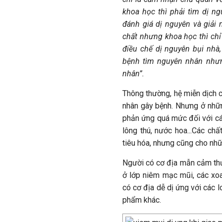
khoa học thì phải tìm dị n
đánh giá dị nguyên và giải
chất nhưng khoa học thì chỉ
điều chế dị nguyên bụi nhà
bệnh tìm nguyên nhân nhưn
nhân”.
Thông thường, hệ miễn dịch củ
nhân gây bệnh. Nhưng ở nhữn
phản ứng quá mức đối với cá
lông thú, nước hoa...Các ch
tiêu hóa, nhưng cũng cho nhữ
Người có cơ địa mẫn cảm thư
ở lớp niêm mạc mũi, các xoa
có cơ địa dễ dị ứng với các 
phẩm khác.