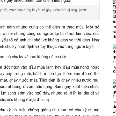
ay đổi, mưa bão cũng là yếu tố gây viêm mũi dị ứng. (Ảnh:
anh năm nhưng cũng có thể diễn ra theo mùa. Một số
i ở nhà nhưng cũng có người lại bị ở nơi làm việc, nếu
 yếu tố có tính chi phối về không gian và thời gian. Như
ính chu kỳ nhất định và tùy thuộc vào từng người bệnh.
loại có chu kỳ và loại không có chu kỳ.
ra đột ngột vào đầu mùa lạnh hay đầu mùa nóng hoặc
y cay trong mũi, hắt hơi liên tục, thêm vào đó có thể
 mắt, chảy nước mắt. Tiếp đến là chảy nhiều nước mũi
iác rát bỏng ở vòm hầu họng. Ban ngày xuất hiện nhiều
 lúc sáng sớm vừa ngủ dậy, nhưng tối đến lại dịu đi và
uần, nếu không được điều trị.
hu kỳ có triệu chứng giống như loại có chu kỳ nhưng