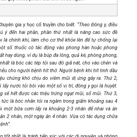
uyên gia y học cổ truyền cho biết:
“Theo Đông y, điều
hú ý đến hai phần, phần thứ nhất là nâng cao sức đề
 là chính khí, làm cho cơ thể khỏe lên để tự chống lại
 một số thuốc có tác động vào phong hàn hoặc phong
rất hay dùng, ví dụ là búp đa lông, quả ké, phòng phong,
 nhất là bóc các tép tỏi sau đó giã nát, cho vào chén và
hễu cho người bệnh hít thở. Người bệnh khi hít tinh dầu
iệu chứng khó chịu do viêm mũi dị ứng gây ra. Thứ 2,
lấy nước tỏi bôi vào một số vị trí, đông y gọi là huyệt.
ũng sẽ hết được các triệu trứng ngạt mũi, sổ mũi. Thứ 3,
 tức là bóc nhân tỏi ra ngâm trong giấm khoảng sau 4
ỗi một bữa cơm lấy ra khoảng 2-3 nhân để nhai và ăn
ăn 2 nhân, một ngày ăn 4 nhân. Vừa có tác dụng chữa
ệnh”.
g tốt nhất là tránh tiếp xúc với các dị nguyên và phòng