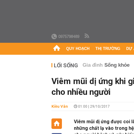
0975798489
QUY HOẠCH
THỊ TRƯỜNG
DỰ 
LỐI SỐNG
Gia đình
Sống khỏe
Viêm mũi dị ứng khi g
cho nhiều người
Kiều Vân
01:00 | 29/10/2017
Viêm mũi dị ứng được coi l
những chất lạ vào trong h