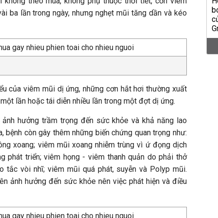
n không theo mùa, không phụ thuộc thời tiết, cơn viêm
 vài ba lần trong ngày, nhưng nghẹt mũi tăng dần và kéo
biểu của viêm mũi dị ứng, những cơn hắt hơi thường xuất
một lần hoặc tái diễn nhiều lần trong một đợt dị ứng.
 ảnh hưởng trầm trọng đến sức khỏe và khả năng lao
a, bệnh còn gây thêm những biến chứng quan trọng như:
ông xoang; viêm mũi xoang nhiễm trùng vì ứ đọng dịch
rùng phát triển; viêm họng - viêm thanh quản do phải thở
o tắc vòi nhĩ; viêm mũi quá phát, suyễn và Polyp mũi.
rên ảnh hưởng đến sức khỏe nên việc phát hiện và điều