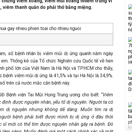
n chứng viêm xoang, viêm mũi xoang nhiễm trùng vì
g, viêm thanh quản do phải thở bằng miệng.
Nam, số bệnh nhân bị viêm mũi dị ứng quanh năm ngày
trẻ em. Thống kê của Tổ chức Nghiên cứu Quốc tế về hen
hành phố lớn của Việt Nam là Hà Nội và TPHCM cho thấy,
 bệnh viêm mũi dị ứng là 41,5% và tại Hà Nội là 34,9%.
số trên cả nước mắc căn bệnh này.
Đ Bệnh viện Tai Mũi Họng Trung ương cho biết:
“Viêm
c định được nguyên nhân, yếu tố dị nguyên. Người ta có
tìm dị nguyên nhưng không dễ dàng. Muốn tìm ra dị
 người bệnh phải biết được mình bị dị ứng ở đâu thời
c sĩ mới có thể tìm được nguyên nhân gây ra bệnh. Đó
ề lâm sàng. Muốn đánh giá một cách chính xác về mặt