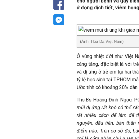
cho người bệnh và gây biế
ứ đọng dịch tiết, viêm họn
(Ảnh: Hoa Đà Việt Nam)
Ở vùng nhiệt đới như Việt 
càng tăng, đặc biệt là với 
và dị ứng ở trẻ em tại hai t
tỷ lệ học sinh tại TPHCM mắc
Ước tính có khoảng 20% dân 
Ths.Bs Hoàng Đình Ngọc, PG
mũi dị ứng rất khó có thể xá
rất nhiều cách để làm để 
nguyên, đầu tiên, bản thân
điểm nào. Trên cơ sở đó, bá
chỉ là cảm nhận chủ quan v