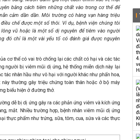
guyên bằng cách tiêm những chất vào trong cơ thể để
 mẫn cảm dần dần. Môi trường có hàng vạn hàng triệu
 điều chế được một số thôi. Ví dụ, bệnh viện chúng tôi
, lông vũ hoặc là một số dị nguyên để tiêm vào người
g đó chỉ là một vài yếu tố có đánh giá được nguyên
a cơ thể có vai trò chống lại các chất có hại và các tác
g người bị viêm mũi dị ứng, hệ thống miễn dịch này lại
c tác nhân hầu như vô hại với người khác như phấn hoa,
ất này thường gây triệu chứng toàn thân hoặc ở bộ máy
ng biểu hiện ở đường thở.
ờng dễ bị dị ứng gây ra các phản ứng viêm và kích ứng
ng, mắt. Nhiều trường hợp, bệnh nhân viêm mũi dị ứng
loại thực phẩm như trứng, sữa, tôm, cua, sứa và các thực