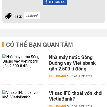
0
Chia sẻ
vietbank
Tag:
CÓ THỂ BẠN QUAN TÂM
Nhà máy nước Sông
Đuống vay Vietinbank
gần 2.500 tỉ đồng
KINH DOANH
15:48 | 21/11/2019
Vì sao IFC thoái vốn khỏi
VietinBank?
KINH DOANH
16:38 | 20/11/2019