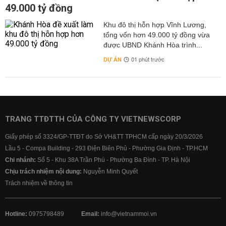
49.000 tỷ đồng
Khu đô thị hỗn hợp Vĩnh Lương,
tổng vốn hơn 49.000 tỷ đồng vừa
được UBND Khánh Hòa trình...
DỰ ÁN
01 phút trước
TRANG TTĐTTH CỦA CÔNG TY VIETNEWSCORP
Giấy phép số 3324/GP-TTĐT do Sở VH&TT TPHCM cấp ngày 20/3/2026
Lầu 5 - Compa Building - 293 Điện Biên Phủ - Phường Gia Định - TP.HCM
Chi nhánh:
Số 5 - Khu 38A Trần Phú - Phường Ba Đình - TP. Hà Nội
Chịu trách nhiệm nội dung:
Nguyễn Minh Quyết
Trách nhiệm về thông tin
Hotline:
0975798489
Email:
info@vietnammoi.vn