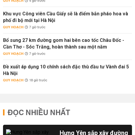
QUY HOẠCH
4 giờ trước
Khu vực Công viên Cầu Giấy sẽ là điểm bắn pháo hoa và
phố đi bộ mới tại Hà Nội
QUY HOẠCH
7 giờ trước
Bổ sung 27 km đường gom hai bên cao tốc Châu Đốc -
Cần Thơ - Sóc Trăng, hoàn thành sau một năm
QUY HOẠCH
7 giờ trước
Đề xuất áp dụng 10 chính sách đặc thù đầu tư Vành đai 5
Hà Nội
QUY HOẠCH
18 giờ trước
ĐỌC NHIỀU NHẤT
Hưng Yên sắp xây đường