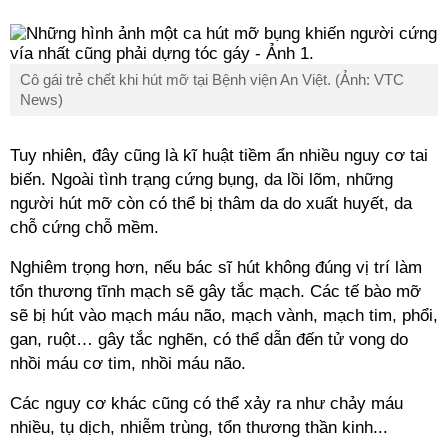
Cô gái trẻ chết khi hút mỡ tại Bệnh viện An Việt. (Ảnh: VTC
News)
Tuy nhiên, đây cũng là kĩ huật tiềm ẩn nhiều nguy cơ tai
biến. Ngoài tình trạng cứng bụng, da lồi lõm, những
người hút mỡ còn có thể bị thâm da do xuất huyết, da
chỗ cứng chỗ mềm.
Nghiêm trọng hơn, nếu bác sĩ hút không đúng vị trí làm
tổn thương tĩnh mạch sẽ gây tắc mạch. Các tế bào mỡ
sẽ bị hút vào mạch máu não, mạch vành, mạch tim, phổi,
gan, ruột… gây tắc nghẽn, có thể dẫn đến tử vong do
nhồi máu cơ tim, nhồi máu não.
Các nguy cơ khác cũng có thể xảy ra như chảy máu
nhiều, tụ dịch, nhiễm trùng, tổn thương thần kinh...