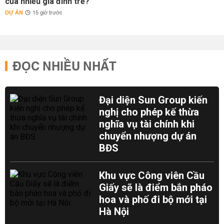
của nhiều gia đình trẻ?
DỰ ÁN
15 giờ trước
ĐỌC NHIỀU NHẤT
Đại diện Sun Group kiến
nghị cho phép kế thừa
nghĩa vụ tài chính khi
chuyển nhượng dự án
BĐS
Khu vực Công viên Cầu
Giấy sẽ là điểm bắn pháo
hoa và phố đi bộ mới tại
Hà Nội