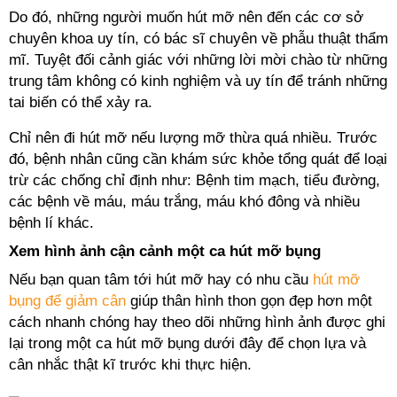
Do đó, những người muốn hút mỡ nên đến các cơ sở
chuyên khoa uy tín, có bác sĩ chuyên về phẫu thuật thẩm
mĩ. Tuyệt đối cảnh giác với những lời mời chào từ những
trung tâm không có kinh nghiệm và uy tín để tránh những
tai biến có thể xảy ra.
Chỉ nên đi hút mỡ nếu lượng mỡ thừa quá nhiều. Trước
đó, bệnh nhân cũng cần khám sức khỏe tổng quát để loại
trừ các chống chỉ định như: Bệnh tim mạch, tiểu đường,
các bệnh về máu, máu trắng, máu khó đông và nhiều
bệnh lí khác.
Xem hình ảnh cận cảnh một ca hút mỡ bụng
Nếu bạn quan tâm tới hút mỡ hay có nhu cầu
hút mỡ
bụng để giảm cân
giúp thân hình thon gọn đẹp hơn một
cách nhanh chóng hay theo dõi những hình ảnh được ghi
lại trong một ca hút mỡ bụng dưới đây để chọn lựa và
cân nhắc thật kĩ trước khi thực hiện.