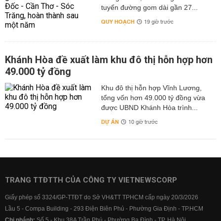
tuyến đường gom dài gần 27...
QUY HOẠCH
19 giờ trước
Khánh Hòa đề xuất làm khu đô thị hỗn hợp hơn
49.000 tỷ đồng
Khu đô thị hỗn hợp Vĩnh Lương,
tổng vốn hơn 49.000 tỷ đồng vừa
được UBND Khánh Hòa trình...
DỰ ÁN
10 giờ trước
TRANG TTĐTTH CỦA CÔNG TY VIETNEWSCORP
Giấy phép số 3324/GP-TTĐT do Sở VH&TT TPHCM cấp ngày 20/3/2026
Lầu 5 - Compa Building - 293 Điện Biên Phủ - Phường Gia Định - TP.HCM
Chi nhánh:
Số 5 - Khu 38A Trần Phú - Phường Ba Đình - TP. Hà Nội