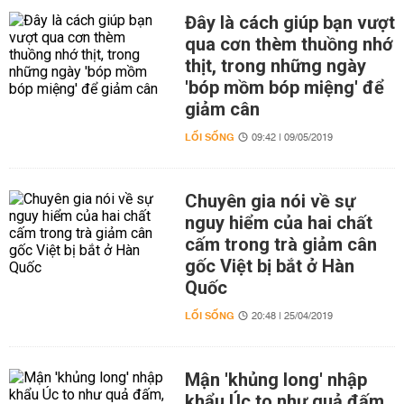
Đây là cách giúp bạn vượt
qua cơn thèm thuồng nhớ
thịt, trong những ngày
'bóp mồm bóp miệng' để
giảm cân
LỐI SỐNG
09:42 | 09/05/2019
Chuyên gia nói về sự
nguy hiểm của hai chất
cấm trong trà giảm cân
gốc Việt bị bắt ở Hàn
Quốc
LỐI SỐNG
20:48 | 25/04/2019
Mận 'khủng long' nhập
khẩu Úc to như quả đấm,