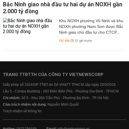
Bắc Ninh giao nhà đầu tư hai dự án NOXH gần
2.000 tỷ đồng
Khu NOXH phường Vũ Ninh và khu
NOXH phường Nam Sơn được Bắc
Ninh giao chủ đầu tư cho CTCP...
DỰ ÁN
21 giờ trước
TRANG TTĐTTH CỦA CÔNG TY VIETNEWSCORP
Giấy phép số 3324/GP-TTĐT do Sở VH&TT TPHCM cấp ngày 20/3/2026
Lầu 5 - Compa Building - 293 Điện Biên Phủ - Phường Gia Định - TP.HCM
Chi nhánh:
Số 5 - Khu 38A Trần Phú - Phường Ba Đình - TP. Hà Nội
Chịu trách nhiệm nội dung:
Nguyễn Minh Quyết
Trách nhiệm về thông tin
Hotline:
0975798489
Email:
info@vietnammoi.vn