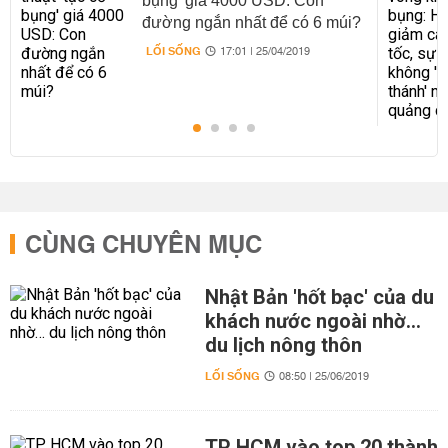
bụng' giá 4000 USD: Con
đường ngắn nhất để có 6 múi?
LỐI SỐNG
17:01 | 25/04/2019
CÙNG CHUYÊN MỤC
Nhật Bản 'hốt bạc' của du
khách nước ngoài nhờ…
du lịch nông thôn
LỐI SỐNG
08:50 | 25/06/2019
TP HCM vào top 20 thành