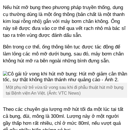
Nếu hút mỡ bụng theo phương pháp truyền thống, dụng
cụ thường dùng là một ống thông (bản chất là một thanh
kim loại rỗng nhỏ) gắn với máy bơm chân không. Ống
này sẽ được đưa vào cơ thể qua vết rạch nhỏ mà bác sĩ
tạo ra trên vùng được đánh dấu sẵn.
Bên trong cơ thể, ống thông liên tục được tác động để
làm lỏng các mô mỡ dưới bụng, sau đó, máy bơm chân
không hút mỡ ra bên ngoài những bình đựng sẵn.
Một phụ nữ trẻ vừa tử vong sau khi đi phẫu thuật hút mỡ bụng
tại Bệnh viện An Việt. (Ảnh: VTC News)
Theo các chuyên gia lượng mỡ hút tối đa một lúc tại tất
cả bụng, đùi, mông là 300ml. Lượng này ở một người
gầy thấp hơn rất nhiều, chỉ ở mức 80ml, nếu vượt quá