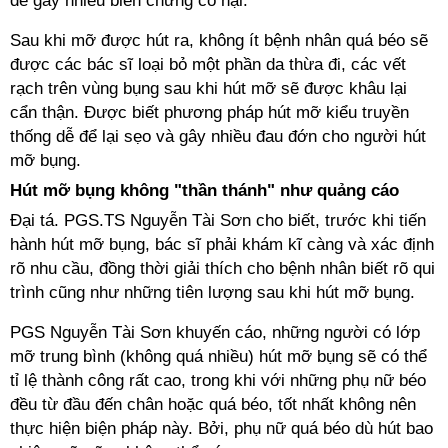
dễ gây nhiều biến chứng có hại.
Sau khi mỡ được hút ra, không ít bệnh nhân quá béo sẽ
được các bác sĩ loại bỏ một phần da thừa đi, các vết
rạch trên vùng bụng sau khi hút mỡ sẽ được khâu lại
cẩn thận. Được biết phương pháp hút mỡ kiểu truyền
thống dễ để lại sẹo và gây nhiều đau đớn cho người hút
mỡ bụng.
Hút mỡ bụng không "thần thánh" như quảng cáo
Đại tá. PGS.TS Nguyễn Tài Sơn cho biết, trước khi tiến
hành hút mỡ bụng, bác sĩ phải khám kĩ càng và xác định
rõ nhu cầu, đồng thời giải thích cho bệnh nhân biết rõ qui
trình cũng như những tiên lượng sau khi hút mỡ bụng.
PGS Nguyễn Tài Sơn khuyến cáo, những người có lớp
mỡ trung bình (không quá nhiều) hút mỡ bụng sẽ có thể
tỉ lệ thành công rất cao, trong khi với những phụ nữ béo
đều từ đầu đến chân hoặc quá béo, tốt nhất không nên
thực hiện biện pháp này. Bởi, phụ nữ quá béo dù hút bao