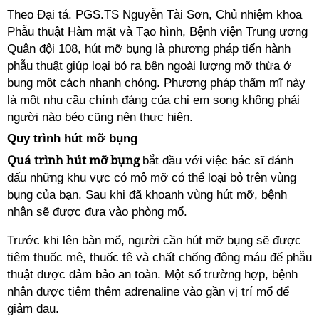
Theo Đại tá. PGS.TS Nguyễn Tài Sơn, Chủ nhiệm khoa
Phẫu thuật Hàm mặt và Tạo hình, Bệnh viện Trung ương
Quân đội 108, hút mỡ bụng là phương pháp tiến hành
phẫu thuật giúp loại bỏ ra bên ngoài lượng mỡ thừa ở
bụng một cách nhanh chóng. Phương pháp thẩm mĩ này
là một nhu cầu chính đáng của chị em song không phải
người nào béo cũng nên thực hiện.
Quy trình hút mỡ bụng
Quá trình hút mỡ bụng
bắt đầu với việc bác sĩ đánh
dấu những khu vực có mô mỡ có thể loại bỏ trên vùng
bụng của bạn. Sau khi đã khoanh vùng hút mỡ, bệnh
nhân sẽ được đưa vào phòng mổ.
Trước khi lên bàn mổ, người cần hút mỡ bụng sẽ được
tiêm thuốc mê, thuốc tê và chất chống đông máu để phẫu
thuật được đảm bảo an toàn. Một số trường hợp, bệnh
nhân được tiêm thêm adrenaline vào gần vị trí mổ để
giảm đau.