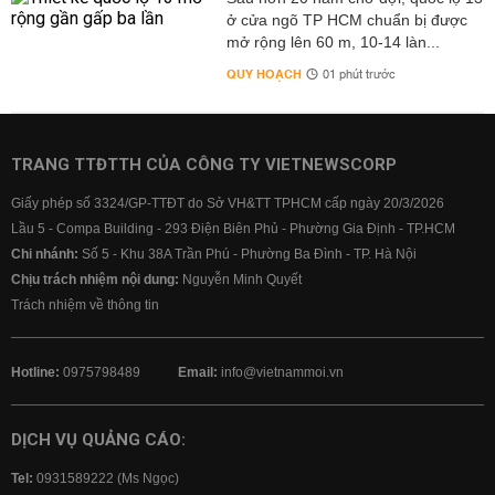
ở cửa ngõ TP HCM chuẩn bị được
mở rộng lên 60 m, 10-14 làn...
QUY HOẠCH
01 phút trước
TRANG TTĐTTH CỦA CÔNG TY VIETNEWSCORP
Giấy phép số 3324/GP-TTĐT do Sở VH&TT TPHCM cấp ngày 20/3/2026
Lầu 5 - Compa Building - 293 Điện Biên Phủ - Phường Gia Định - TP.HCM
Chi nhánh:
Số 5 - Khu 38A Trần Phú - Phường Ba Đình - TP. Hà Nội
Chịu trách nhiệm nội dung:
Nguyễn Minh Quyết
Trách nhiệm về thông tin
Hotline:
0975798489
Email:
info@vietnammoi.vn
DỊCH VỤ QUẢNG CÁO:
Tel:
0931589222 (Ms Ngọc)