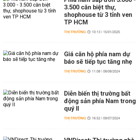
3.500 căn biệt thự,
shophouse từ 3 tỉnh ven
TP HCM
THỊ TRƯỜNG
10:13 | 15/01/2025
Giá căn hộ phía nam dự
báo sẽ tiếp tục tăng nhẹ
THỊ TRƯỜNG
11:08 | 08/08/2024
Diễn biến thị trường bất
động sản phía Nam trong
quý II
THỊ TRƯỜNG
16:52 | 09/07/2024