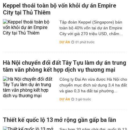
Keppel thoái toàn bộ vốn khỏi dự án Empire
City tại Thủ Thiêm
Tập đoàn Keppel (Singapore) bán
toàn bộ 40% vốn tại dự án Empire
City với giá 270 triệu USD, chấm...
DỰ ÁN
01 phút trước
Hà Nội chuyển đổi đất Tây Tựu làm dự án trung
tâm văn phòng kết hợp dịch vụ thương mại
Công ty Đại An vừa được Hà Nội cho
chuyển mục đích sử dụng 3,4 ha đất
và giao 0,3 ha đất tại phường...
DỰ ÁN
3 giờ trước
Thiết kế quốc lộ 13 mở rộng gần gấp ba lần
Sau hơn 20 năm chờ đợi, quốc lộ 13