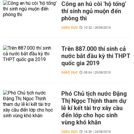
Công an hú còi 'hộ tống'
thí sinh ngủ muộn đến
phòng thi
GIÁO DỤC
10:32 | 26/06/2019
Trên 887.000 thí sinh cả
nước bắt đầu kỳ thi THPT
quốc gia 2019
GIÁO DỤC
08:04 | 25/06/2019
Phó Chủ tịch nước Đặng
Thị Ngọc Thịnh tham dự
lễ kí kết tài trợ xây cầu
đến lớp cho học sinh
vùng khó khăn
GIÁO DỤC
16:36 | 24/06/2019