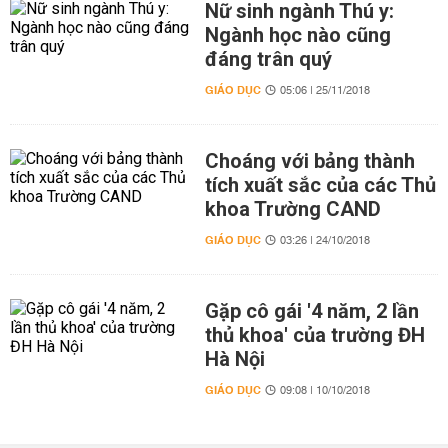
Nữ sinh ngành Thú y:
Ngành học nào cũng
đáng trân quý
GIÁO DỤC
05:06 | 25/11/2018
Choáng với bảng thành
tích xuất sắc của các Thủ
khoa Trường CAND
GIÁO DỤC
03:26 | 24/10/2018
Gặp cô gái '4 năm, 2 lần
thủ khoa' của trường ĐH
Hà Nội
GIÁO DỤC
09:08 | 10/10/2018