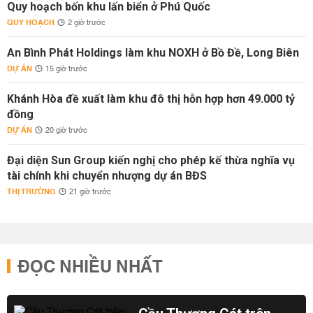
Quy hoạch bốn khu lấn biển ở Phú Quốc
QUY HOẠCH
2 giờ trước
An Bình Phát Holdings làm khu NOXH ở Bồ Đề, Long Biên
DỰ ÁN
15 giờ trước
Khánh Hòa đề xuất làm khu đô thị hỗn hợp hơn 49.000 tỷ
đồng
DỰ ÁN
20 giờ trước
Đại diện Sun Group kiến nghị cho phép kế thừa nghĩa vụ
tài chính khi chuyển nhượng dự án BĐS
THỊ TRƯỜNG
21 giờ trước
ĐỌC NHIỀU NHẤT