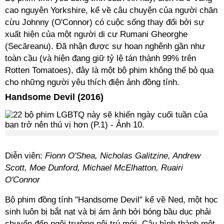
cao nguyên Yorkshire, kể về câu chuyện của người chăn
cừu Johnny (O'Connor) có cuộc sống thay đổi bởi sự
xuất hiện của một người di cư Rumani Gheorghe
(Secăreanu). Đã nhận được sự hoan nghênh gần như
toàn cầu (và hiện đang giữ tỷ lệ tán thành 99% trên
Rotten Tomatoes), đây là một bộ phim không thể bỏ qua
cho những người yêu thích điện ảnh đồng tính.
Handsome Devil (2016)
Diễn viên:
Fionn O'Shea, Nicholas Galitzine, Andrew
Scott, Moe Dunford, Michael McElhatton, Ruairi
O'Connor
Bộ phim đồng tính "Handsome Devil" kể về Ned, một học
sinh luôn bị bắt nạt và bị ám ảnh bởi bóng bầu dục phải
chuyển đến ngôi trường nội trú mới. Cậu hình thành một