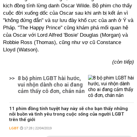
kịch đồng tính lừng danh Oscar Wilde. Bộ phim cho thấy
cuộc đời xuống dốc của Oscar sau khi anh bị kết án vì
"không đứng đắn" và sự lưu đày khổ cực của anh ở Ý và
Pháp. "The Happy Prince" cũng khám phá mối quan hệ
của Oscar với Lord Alfred 'Bosie' Douglas (Morgan) và
Robbie Ross (Thomas), cũng như vợ cũ Constance
Lloyd (Watson).
(còn tiếp)
>>
8 bộ phim LGBT hài hước,
vui nhộn dành cho ai đang
cảm thấy cô đơn, chán nản
11 phim đồng tính tuyệt hay này sẽ cho bạn thấy những
nỗi buồn và tình yêu trong cuộc sống của người LGBT
trên thế giới
LGBT
17:28 | 22/04/2019