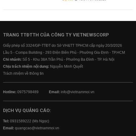
TRANG TTĐTTH CỦA CÔNG TY VIETNEWSCORP
Giấy phép số 3324/GP-TTĐT do Sở VH&TT TPHCM cấp ngày 20/3/2026
Lầu 5 - Compa Building - 293 Điện Biên Phủ - Phường Gia Định - TP.HCM
Chi nhánh:
Số 5 - Khu 38A Trần Phú - Phường Ba Đình - TP. Hà Nội
Chịu trách nhiệm nội dung:
Nguyễn Minh Quyết
Trách nhiệm về thông tin
Hotline:
0975798489
Email:
info@vietnammoi.vn
DỊCH VỤ QUẢNG CÁO:
Tel:
0931589222 (Ms Ngọc)
Email:
quangcao@vietnammoi.vn