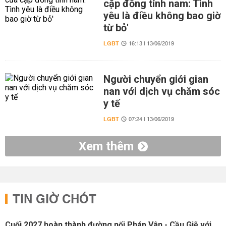
cặp đồng tính nam: Tình
yêu là điều không bao giờ
từ bỏ'
LGBT
16:13 | 13/06/2019
Người chuyển giới gian
nan với dịch vụ chăm sóc
y tế
LGBT
07:24 | 13/06/2019
Xem thêm
TIN GIỜ CHÓT
Cuối 2027 hoàn thành đường nối Pháp Vân - Cầu Giẽ với