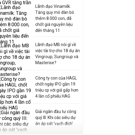
Lãnh đạo Vinamilk:
Tăng quy mô đàn bò
thêm 8.000 con, đã
chốt giá nguyên liệu
đến tháng 11
Lãnh đạo MB nói gì về
việc tài trợ cho 18 dự án
Vingroup, Sungroup và
Masterise?
Công ty con của HAGL
chốt ngày IPO gần 19
triệu cp với giá gấp hơn
4 lần cổ phiếu HAG
Giải ngân đầu tư công
quý III: Khi các siêu dự
án áp sát 'vạch đích'