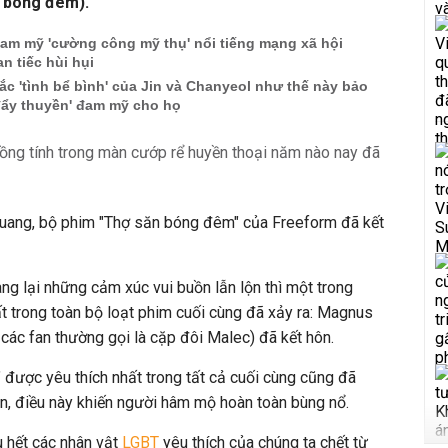
 bóng đêm).
đam mỹ 'cường công mỹ thụ' nổi tiếng mạng xã hội
an tiếc hùi hụi
c 'tình bể bình' của Jin và Chanyeol như thế này bảo
đẩy thuyền' đam mỹ cho họ
uang, bộ phim "Thợ săn bóng đêm" của Freeform đã kết
ng lại những cảm xúc vui buồn lẫn lộn thì một trong
 trong toàn bộ loạt phim cuối cùng đã xảy ra: Magnus
ác fan thường gọi là cặp đôi Malec) đã kết hôn.
 được yêu thích nhất trong tất cả cuối cùng cũng đã
n, điều này khiến người hâm mộ hoàn toàn bùng nổ.
u hết các nhân vật
LGBT
yêu thích của chúng ta chết từ