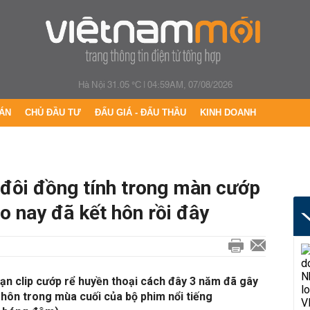
Hà Nội 31.05 °C
|
04:59AM, 07/08/2026
ÁN
CHỦ ĐẦU TƯ
ĐẤU GIÁ - ĐẤU THẦU
KINH DOANH
 đôi đồng tính trong màn cướp
o nay đã kết hôn rồi đây
n clip cướp rể huyền thoại cách đây 3 năm đã gây
 hôn trong mùa cuối của bộ phim nổi tiếng