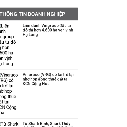
Việt Nam muốn phát
THÔNG TIN DOANH NGHIỆP
triển quỹ hưu trí: Từ tiết
kiệm gia đình thành
Liên danh Vingroup đầu tư
nguồn cấp vốn dài hạn
đô thị hơn 4.600 ha ven vịnh
và kinh nghiệm từ
Hạ Long
Malaysia
Quy mô quỹ PYN Elite
giảm hơn 2.100 tỷ đồng
sau tháng 7 ‘tồi tệ’
Vinaruco (VRG) có lãi trở lại
nhờ hợp đồng thuê đất tại
Iran xem xét cấm tàu
KCN Cộng Hòa
Mỹ qua eo biển
Hormuz, giá dầu bật
tăng trở lại
Thành viên HĐQT
VPBankS xin từ nhiệm
Từ Shark Bình, Shark Thủy