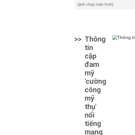
(ảnh chụp màn hình)
>>
Thông
tin
cặp
đam
mỹ
'cường
công
mỹ
thụ'
nổi
tiếng
mạng