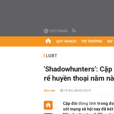
0975798489
QUY HOẠCH
THỊ TRƯỜNG
DỰ 
LGBT
'Shadowhunters': Cặp
rể huyền thoại năm nà
Meraki
19:30 | 08/05/2019
Cặp đôi
đồng tính
trong đoạ
sốt mạng xã hội nay đã kết