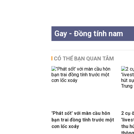
Gay - Đồng tính nam
CÓ THỂ BẠN QUAN TÂM
'Phát sốt' với màn cầu hôn
2 cụ 
bạn trai đồng tính trước một
'live
cơn lốc xoáy
thu h
thông