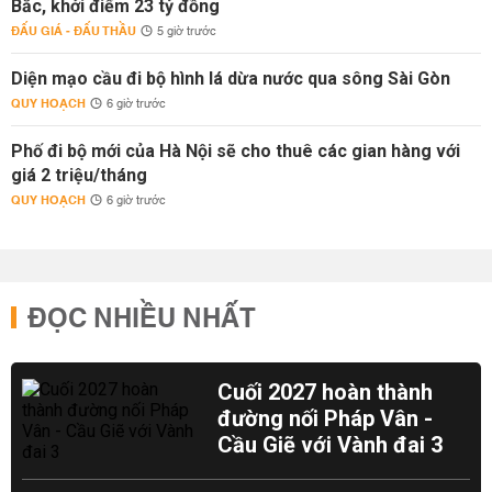
Bắc, khởi điểm 23 tỷ đồng
ĐẤU GIÁ - ĐẤU THẦU
5 giờ trước
Diện mạo cầu đi bộ hình lá dừa nước qua sông Sài Gòn
QUY HOẠCH
6 giờ trước
Phố đi bộ mới của Hà Nội sẽ cho thuê các gian hàng với
giá 2 triệu/tháng
QUY HOẠCH
6 giờ trước
ĐỌC NHIỀU NHẤT
Cuối 2027 hoàn thành
đường nối Pháp Vân -
Cầu Giẽ với Vành đai 3