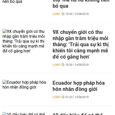
bỏ qua
LGBT
10:02 | 15/06/2019
9X chuyển giới có thu
nhập gần trăm triệu mỗi
tháng: 'Trải qua sự kì thị
khiến tôi càng mạnh mẽ
để cố gắng hơn'
LGBT
15:55 | 14/06/2019
Ecuador hợp pháp hóa
hôn nhân đồng giới
LGBT
07:23 | 14/06/2019