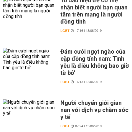
10 dấu hiệu để có thể
nhận biết người bạn quan
tâm trên mạng là người
đồng tính
LGBT
17:16 | 13/06/2019
Đám cưới ngọt ngào của
cặp đồng tính nam: Tình
yêu là điều không bao giờ
từ bỏ'
LGBT
16:13 | 13/06/2019
Người chuyển giới gian
nan với dịch vụ chăm sóc
y tế
LGBT
07:24 | 13/06/2019