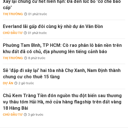
Xây lại chung cư hết niên hạn: Đã đến lúc bỏ 'cơ chế bao
cấp'
THỊ TRƯỜNG
01 phút trước
Everland lãi gấp đôi cùng kỳ nhờ dự án Vân Đồn
CHỦ ĐẦU TƯ
01 phút trước
Phường Tam Bình, TP HCM: Cò rao phân lô bán nền trên
khu đất đã có chủ, địa phương lên tiếng cảnh báo
THỊ TRƯỜNG
8 phút trước
Sẽ 'đập đi xây lại' hai tòa nhà Chợ Xanh, Nam Định thành
chung cư cho thuê 15 tầng
DỰ ÁN
2 giờ trước
Chủ Kem Tràng Tiền đón nguồn thu đột biến sau thương
vụ thâu tóm Hải Hà, mở cửa hàng flagship trên đất vàng
18 Hàng Bài
CHỦ ĐẦU TƯ
3 giờ trước