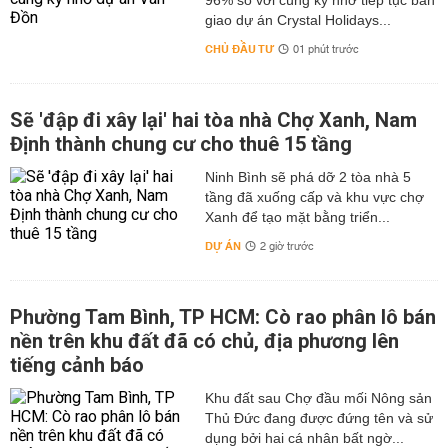
96% so với cùng kỳ nhờ tiếp tục bàn
giao dự án Crystal Holidays...
CHỦ ĐẦU TƯ
01 phút trước
Sẽ 'đập đi xây lại' hai tòa nhà Chợ Xanh, Nam
Định thành chung cư cho thuê 15 tầng
Ninh Bình sẽ phá dỡ 2 tòa nhà 5
tầng đã xuống cấp và khu vực chợ
Xanh để tạo mặt bằng triển...
DỰ ÁN
2 giờ trước
Phường Tam Bình, TP HCM: Cò rao phân lô bán
nền trên khu đất đã có chủ, địa phương lên
tiếng cảnh báo
Khu đất sau Chợ đầu mối Nông sản
Thủ Đức đang được đứng tên và sử
dụng bởi hai cá nhân bất ngờ...