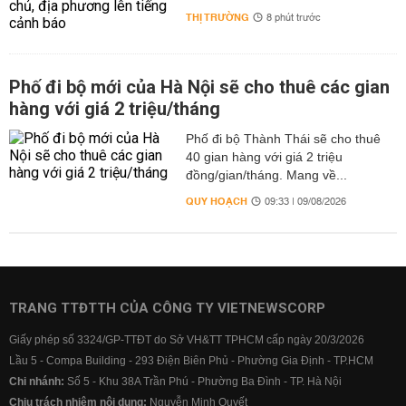
THỊ TRƯỜNG
8 phút trước
Phố đi bộ mới của Hà Nội sẽ cho thuê các gian
hàng với giá 2 triệu/tháng
Phố đi bộ Thành Thái sẽ cho thuê
40 gian hàng với giá 2 triệu
đồng/gian/tháng. Mang về...
QUY HOẠCH
09:33 | 09/08/2026
TRANG TTĐTTH CỦA CÔNG TY VIETNEWSCORP
Giấy phép số 3324/GP-TTĐT do Sở VH&TT TPHCM cấp ngày 20/3/2026
Lầu 5 - Compa Building - 293 Điện Biên Phủ - Phường Gia Định - TP.HCM
Chi nhánh:
Số 5 - Khu 38A Trần Phú - Phường Ba Đình - TP. Hà Nội
Chịu trách nhiệm nội dung:
Nguyễn Minh Quyết