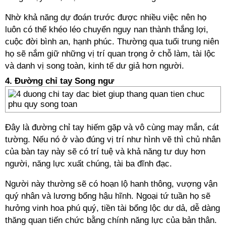
Nhờ khả năng dự đoán trước được nhiều việc nên họ
luôn có thể khéo léo chuyển nguy nan thành thắng lợi,
cuộc đời bình an, hạnh phúc. Thường qua tuổi trung niên
họ sẽ nắm giữ những vị trí quan trọng ở chỗ làm, tài lộc
và danh vị song toàn, kinh tế dư giả hơn người.
4. Đường chỉ tay Song ngư
Đây là đường chỉ tay hiếm gặp và vô cùng may mắn, cát
tường. Nếu nó ở vào đúng vị trí như hình vẽ thì chủ nhân
của bàn tay này sẽ có trí tuệ và khả năng tư duy hơn
người, năng lực xuất chúng, tài ba đĩnh đạc.
Người này thường sẽ có hoạn lộ hanh thông, vượng vận
quý nhân và lương bổng hậu hĩnh. Ngoại tứ tuần họ sẽ
hưởng vinh hoa phú quý, tiền tài bổng lộc dư dả, dễ dàng
thăng quan tiến chức bằng chính năng lực của bản thân.