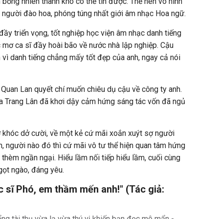
 bỗng nhiên thành khó có thể tin được. Thế nên vô hình
 người đào hoa, phóng túng nhất giới âm nhạc Hoa ngữ.
 đầy triển vọng, tốt nghiệp học viện âm nhạc danh tiếng
c mơ ca sĩ đầy hoài bão về nước nhà lập nghiệp. Cậu
vì danh tiếng chẳng mấy tốt đẹp của anh, ngay cả nói
Quan Lan quyết chí muốn chiêu dụ cậu về công ty anh.
của Trang Lân đã khơi dậy cảm hứng sáng tác vốn đã ngủ
 khóc dở cười, về một kẻ cứ mãi xoắn xuýt sợ người
nh, người nào đó thì cứ mãi vô tư thể hiện quan tâm hứng
thèm ngần ngại. Hiểu lầm nối tiếp hiểu lầm, cuối cùng
ngọt ngào, đáng yêu.
 sĩ Phó, em thầm mến anh!" (Tác giả: