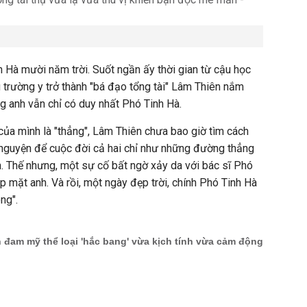
Hà mười năm trời. Suốt ngần ấy thời gian từ cậu học
u trường y trở thành "bá đạo tổng tài" Lâm Thiên nắm
òng anh vẫn chỉ có duy nhất Phó Tinh Hà.
ủa mình là "thẳng", Lâm Thiên chưa bao giờ tìm cách
h nguyện để cuộc đời cả hai chỉ như những đường thẳng
 Thế nhưng, một sự cố bất ngờ xảy da với bác sĩ Phó
p mặt anh. Và rồi, một ngày đẹp trời, chính Phó Tinh Hà
ong".