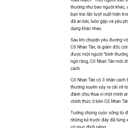
thường như bao người khác, v
bạn trai lần lượt xuất hiện 
đã an bài, luôn gặp và yêu p
dạng khác nhau.
Sau khi chuyện yêu đương vớ
Cố Nhan Tân, là giám đốc cô
được một người "bình thường"
ngờ rằng, Cố Nhan Tân mới đí
cách.
Cố Nhan Tân có 3 nhân cách t
thường xuyên xảy ra cãi vã to
đành chịu thua vì một mình an
chính thức ở bên Cố Nhan Tâ
Tưởng chừng cuộc sống từ đây
những kẻ trước đây đã từng 
có mục đích riêng.