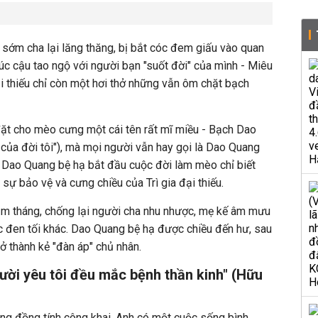
t sớm cha lại lăng thăng, bị bắt cóc đem giấu vào quan
 lúc cậu tao ngộ với người bạn "suốt đời" của mình - Miêu
ại thiếu chỉ còn một hơi thở những vẫn ôm chặt bạch
ếu đặt cho mèo cưng một cái tên rất mĩ miều - Bạch Dao
 của đời tôi"), mà mọi người vẫn hay gọi là Dao Quang
, Dao Quang bệ hạ bắt đầu cuộc đời làm mèo chỉ biết
 sự bảo vệ và cưng chiều của Trì gia đại thiếu.
ăm tháng, chống lại người cha nhu nhược, mẹ kế âm mưu
c đen tối khác. Dao Quang bệ hạ được chiều đến hư, sau
trở thành kẻ "đàn áp" chủ nhân.
ời yêu tôi đều mắc bệnh thần kinh" (Hữu
ng đồng tính công khai. Anh có một cuộc sống bình