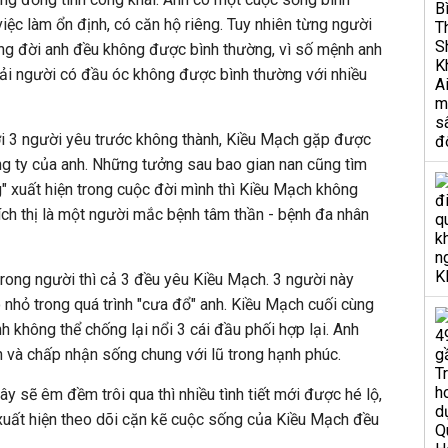
iệc làm ổn định, có căn hộ riêng. Tuy nhiên từng người
trong đời anh đều không được bình thường, vì số mệnh anh
hải người có đầu óc không được bình thường với nhiều
i 3 người yêu trước không thành, Kiều Mạch gặp được
ng ty của anh. Những tưởng sau bao gian nan cũng tìm
 xuất hiện trong cuộc đời mình thì Kiều Mạch không
ch thị là một người mắc bệnh tâm thần - bệnh đa nhân
rong người thì cả 3 đều yêu Kiều Mạch. 3 người này
 nhỏ trong quá trình "cưa đổ" anh. Kiều Mạch cuối cùng
h không thể chống lại nổi 3 cái đầu phối hợp lại. Anh
n và chấp nhận sống chung với lũ trong hạnh phúc.
 sẽ êm đềm trôi qua thì nhiều tình tiết mới được hé lộ,
xuất hiện theo dõi cặn kẽ cuộc sống của Kiều Mạch đều