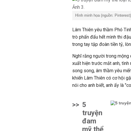
Hình minh họa (nguồn: Pinterest)
Lâm Thiên yêu thầm Phó Tinh 
trò phấn đấu hết mình thi đậ
trong tay tập đoàn tiền tỷ, l
Nghĩ rằng người trong mộng c
xuất hiện trước mắt anh, tìn
song song, âm thầm yêu mến.
khiến Lâm Thiên có cơ hội gặ
nói cho anh biết, anh ấy là "c
>>
5
truyện
đam
mỹ thể