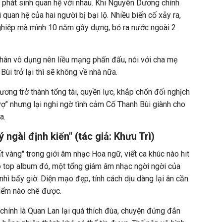
i phát sinh quan hệ với nhau. Khi Nguyên Dương chính
 quan hệ của hai người bị bại lộ. Nhiều biến cố xảy ra,
hiệp mà mình 10 năm gầy dựng, bỏ ra nước ngoài 2
hân vô dụng nên liều mạng phấn đấu, nói với cha mẹ
ùi trở lại thì sẽ không về nhà nữa.
ơng trở thành tổng tài, quyền lực, khắp chốn đối nghịch
vợ" nhưng lại nghi ngờ tình cảm Cố Thanh Bùi giành cho
a.
 ngài định kiến" (tác giả: Khưu Trì)
t vàng" trong giới âm nhạc Hoa ngữ, viết ca khúc nào hit
ô top album đó, một tổng giám âm nhạc ngời ngời của
t nhì bấy giờ. Diện mạo đẹp, tính cách dịu dàng lại ân cần
điểm nào chê được.
 chính là Quan Lan lại quá thích đùa, chuyện đứng đắn