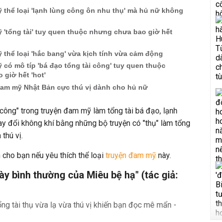
 thể loại 'lạnh lùng công ôn nhu thụ' mà hủ nữ không
 'tổng tài' tuy quen thuộc nhưng chưa bao giờ hết
 thể loại 'hắc bang' vừa kịch tính vừa cảm động
 có mô típ 'bá đạo tổng tài công' tuy quen thuộc
giờ hết 'hot'
 đam mỹ Nhật Bản cực thú vị dành cho hủ nữ
công" trong truyện đam mỹ làm tổng tài bá đạo, lạnh
thay đổi không khí bằng những bộ truyện có "thụ" làm tổng
 thú vị.
 cho bạn nếu yêu thích thể loại
truyện đam mỹ
này.
y bình thường của Miêu bệ hạ" (tác giả: