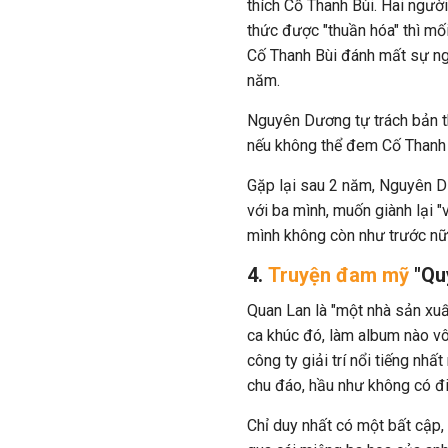
thích Cố Thanh Bùi. Hai ngườ
thức được "thuần hóa" thì mối
Cố Thanh Bùi đánh mất sự ng
năm.
Nguyên Dương tự trách bản t
nếu không thể đem Cố Thanh B
Gặp lại sau 2 năm, Nguyên Dư
với ba mình, muốn giành lại "
mình không còn như trước nữ
4.
Truyện đam mỹ
"Quý
Quan Lan là "một nhà sản xuấ
ca khúc đó, làm album nào v
công ty giải trí nổi tiếng nhấ
chu đáo, hầu như không có 
Chỉ duy nhất có một bất cập,