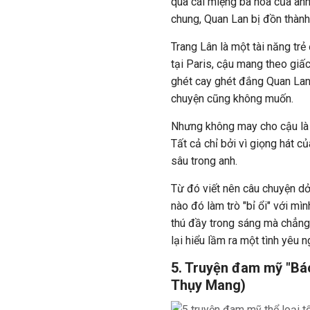
qua cái miệng ba hoa của anh
chung, Quan Lan bị đồn thành
Trang Lân là một tài năng trẻ
tại Paris, cậu mang theo giấ
ghét cay ghét đắng Quan Lan 
chuyện cũng không muốn.
Nhưng không may cho cậu là 
Tất cả chỉ bởi vì giọng hát 
sâu trong anh.
Từ đó viết nên câu chuyện dở
nào đó làm trò "bỉ ổi" với mì
thú đầy trong sáng mà chẳng 
lại hiểu lầm ra một tình yêu 
5. Truyện đam mỹ "Bác
Thụy Mang)