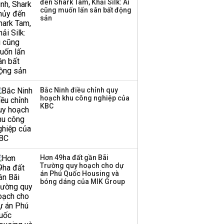
đến Shark Tam, Khải Silk: Ai
cũng muốn lấn sân bất động
Thị trường thường
sản
‘phất lên’ trong tháng 8,
nhóm ngành nào có
tiềm năng dẫn sóng?
Bắc Ninh điều chỉnh quy
hoạch khu công nghiệp của
KBC
Hơn 49ha đất gần Bãi
Trường quy hoạch cho dự
án Phú Quốc Housing và
bóng dáng của MIK Group