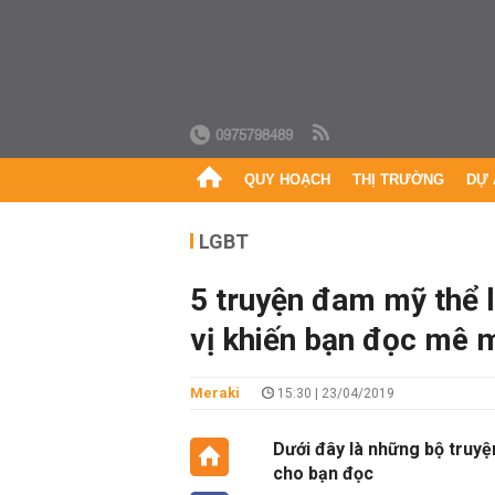
0975798489
QUY HOẠCH
THỊ TRƯỜNG
DỰ 
LGBT
5 truyện đam mỹ thể lo
vị khiến bạn đọc mê 
Meraki
15:30 | 23/04/2019
Dưới đây là những bộ truyện
cho bạn đọc