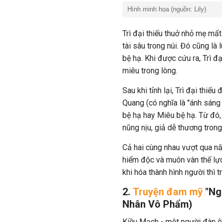
Hình minh họa (nguồn: Lily)
Trì đại thiếu thuở nhỏ mẹ mấ
tài sâu trong núi. Đó cũng là
bệ hạ. Khi được cứu ra, Trì đ
miêu trong lòng.
Sau khi tỉnh lại, Trì đại thi
Quang (có nghĩa là "ánh sáng
bệ hạ hay Miêu bệ hạ. Từ đó
nũng nịu, giả dễ thương trong
Cả hai cùng nhau vượt qua n
hiểm độc và muôn vàn thế lự
khi hóa thành hình người thì 
2.
Truyện đam mỹ
"Ngư
Nhân Vô Phẩm)
Kiều Mạch - một người đàn ô