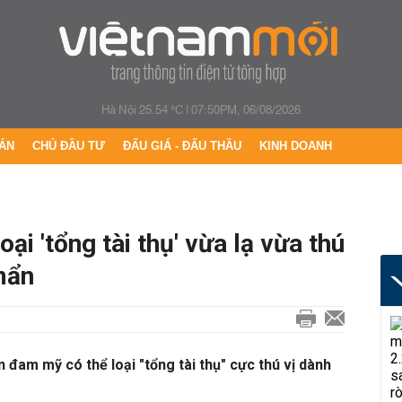
Hà Nội 25.54 °C
|
07:50PM, 06/08/2026
ÁN
CHỦ ĐẦU TƯ
ĐẤU GIÁ - ĐẤU THẦU
KINH DOANH
ại 'tổng tài thụ' vừa lạ vừa thú
mẩn
 đam mỹ có thể loại "tổng tài thụ" cực thú vị dành