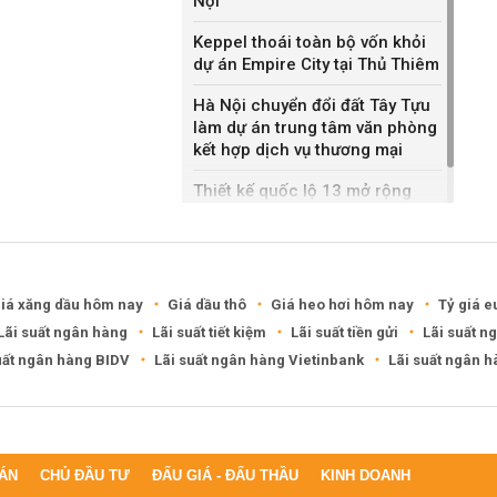
Nội
Keppel thoái toàn bộ vốn khỏi
dự án Empire City tại Thủ Thiêm
Hà Nội chuyển đổi đất Tây Tựu
làm dự án trung tâm văn phòng
kết hợp dịch vụ thương mại
Thiết kế quốc lộ 13 mở rộng
gần gấp ba lần
iá xăng dầu hôm nay
Giá dầu thô
Giá heo hơi hôm nay
Tỷ giá e
Lãi suất ngân hàng
Lãi suất tiết kiệm
Lãi suất tiền gửi
Lãi suất n
uất ngân hàng BIDV
Lãi suất ngân hàng Vietinbank
Lãi suất ngân 
ÁN
CHỦ ĐẦU TƯ
ĐẤU GIÁ - ĐẤU THẦU
KINH DOANH