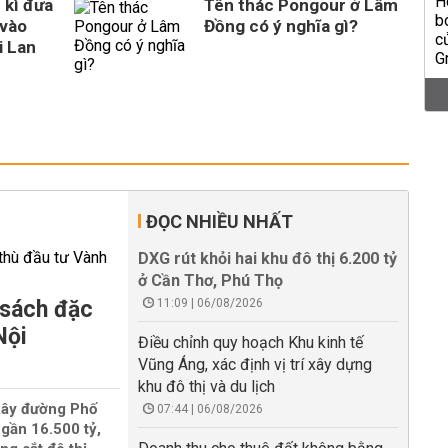
 kì đưa
Tên thác Pongour ở Lâm
vào
Đồng có ý nghĩa gì?
i Lan
ĐỌC NHIỀU NHẤT
DXG rút khỏi hai khu đô thị 6.200 tỷ
ở Cần Thơ, Phú Thọ
 sách đặc
11:09 | 06/08/2026
Nội
Điều chỉnh quy hoạch Khu kinh tế
Vũng Áng, xác định vị trí xây dựng
khu đô thị và du lịch
xây đường Phố
07:44 | 06/08/2026
gần 16.500 tỷ,