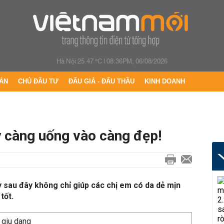
Hà Nội 25.47 °C
|
08:36PM, 06/08/2026
ÁN
CHỦ ĐẦU TƯ
ĐẤU GIÁ - ĐẤU THẦU
KINH DOANH
ây càng uống vào càng đẹp!
y sau đây không chỉ giúp các chị em có da dẻ mịn
tốt.