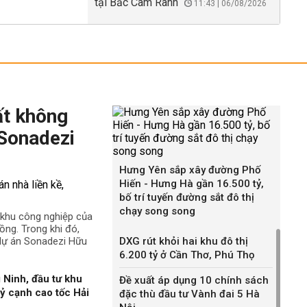
tại Bắc Cam Ranh
11:43 | 06/08/2026
ất không
 Sonadezi
Hưng Yên sắp xây đường Phố
Hiến - Hưng Hà gần 16.500 tỷ,
bố trí tuyến đường sắt đô thị
chạy song song
ê khu công nghiệp của
ng. Trong khi đó,
 dự án Sonadezi Hữu
DXG rút khỏi hai khu đô thị
6.200 tỷ ở Cần Thơ, Phú Thọ
 Ninh, đầu tư khu
Đề xuất áp dụng 10 chính sách
ỷ cạnh cao tốc Hải
đặc thù đầu tư Vành đai 5 Hà