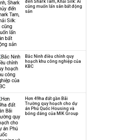
đến Shark Tam, Khải Silk: Ai
phụ nữ Hàn Quốc luôn trẻ
cũng muốn lấn sân bất động
Thị trường thường
trung
sản
‘phất lên’ trong tháng 8,
LỐI SỐNG
04:15 | 11/08/2018
nhóm ngành nào có
tiềm năng dẫn sóng?
Bắc Ninh điều chỉnh quy
hoạch khu công nghiệp của
KBC
Hơn 49ha đất gần Bãi
Trường quy hoạch cho dự
án Phú Quốc Housing và
bóng dáng của MIK Group