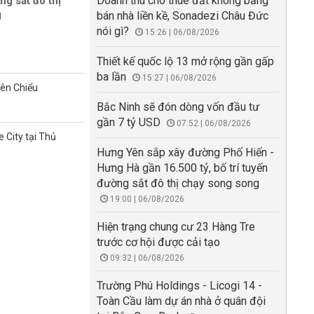
Doanh thu cho thuê đất không bằng
ng sắt đô thị
g
bán nhà liền kề, Sonadezi Châu Đức
nói gì?
15:26 | 06/08/2026
Thiết kế quốc lộ 13 mở rộng gần gấp
ba lần
15:27 | 06/08/2026
iên Chiểu
Bắc Ninh sẽ đón dòng vốn đầu tư
gần 7 tỷ USD
07:52 | 06/08/2026
 City tại Thủ
Hưng Yên sắp xây đường Phố Hiến -
Hưng Hà gần 16.500 tỷ, bố trí tuyến
đường sắt đô thị chạy song song
19:00 | 06/08/2026
Hiện trạng chung cư 23 Hàng Tre
trước cơ hội được cải tạo
09:32 | 06/08/2026
Trường Phú Holdings - Licogi 14 -
Toàn Cầu làm dự án nhà ở quân đội