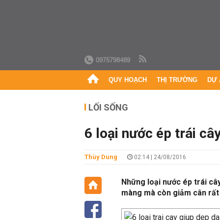
0975798489
QUY HOẠCH
THỊ TRƯỜNG
DỰ 
LỐI SỐNG
6 loại nước ép trái c
Thùy Dung
02:14 | 24/08/2016
Những loại nước ép trái câ
màng mà còn giảm cân rất 