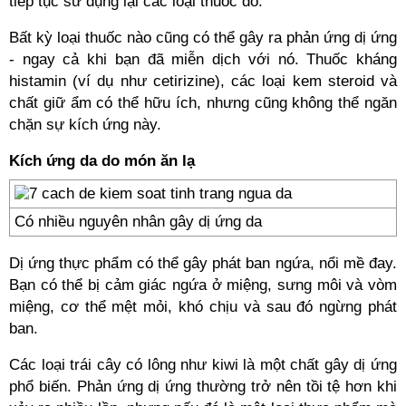
tiếp tục sử dụng lại các loại thuốc đó.
Bất kỳ loại thuốc nào cũng có thể gây ra phản ứng dị ứng
- ngay cả khi bạn đã miễn dịch với nó. Thuốc kháng
histamin (ví dụ như cetirizine), các loại kem steroid và
chất giữ ẩm có thể hữu ích, nhưng cũng không thể ngăn
chặn sự kích ứng này.
Kích ứng da do món ăn lạ
Có nhiều nguyên nhân gây dị ứng da
Dị ứng thực phẩm có thể gây phát ban ngứa, nổi mề đay.
Bạn có thể bị cảm giác ngứa ở miệng, sưng môi và vòm
miệng, cơ thể mệt mỏi, khó chịu và sau đó ngừng phát
ban.
Các loại trái cây có lông như kiwi là một chất gây dị ứng
phổ biến. Phản ứng dị ứng thường trở nên tồi tệ hơn khi