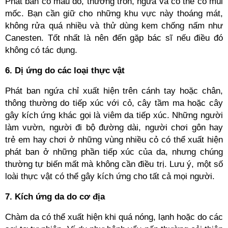
Phát ban có màu đỏ, thường tròn, ngứa và có thể có mùi
mốc. Bạn cần giữ cho những khu vực này thoáng mát,
không rửa quá nhiều và thử dùng kem chống nấm như
Canesten. Tốt nhất là nên đến gặp bác sĩ nếu điều đó
không có tác dụng.
6. Dị ứng do các loại thực vật
Phát ban ngứa chỉ xuất hiện trên cánh tay hoặc chân,
thông thường do tiếp xúc với cỏ, cây tầm ma hoặc cây
gây kích ứng khác gọi là viêm da tiếp xúc. Những người
làm vườn, người đi bộ đường dài, người chơi gôn hay
trẻ em hay chơi ở những vùng nhiều cỏ có thể xuất hiện
phát ban ở những phần tiếp xúc của da, nhưng chúng
thường tự biến mất mà không cần điều trị. Lưu ý, một số
loài thực vật có thể gây kích ứng cho tất cả mọi người.
7. Kích ứng da do cơ địa
Chàm da có thể xuất hiện khi quá nóng, lạnh hoặc do các