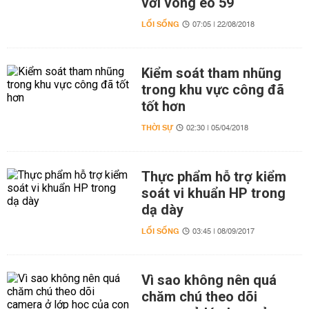
với vòng eo 59
LỐI SỐNG
07:05 | 22/08/2018
Kiểm soát tham nhũng
trong khu vực công đã
tốt hơn
THỜI SỰ
02:30 | 05/04/2018
Thực phẩm hỗ trợ kiểm
soát vi khuẩn HP trong
dạ dày
LỐI SỐNG
03:45 | 08/09/2017
Vì sao không nên quá
chăm chú theo dõi