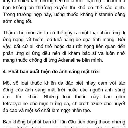
xảy ra nhiều lần, nhưng nếu đó là một loại thực phẩm mà
bạn không ăn thường xuyên thì khó có thể xác định.
Trong trường hợp này, uống thuốc kháng histamin càng
sớm càng tốt.
Thậm chí, món ăn lạ có thể gây ra một loại phản ứng dị
ứng nặng rất hiếm, có khả năng đe dọa tính mạng. Bởi
vậy, bất cứ ai khó thở hoặc đau rát họng liên quan đến
phản ứng dị ứng đều nên đi khám bác sĩ và luôn nhớ
mang thuốc chống dị ứng Adrenaline bên mình.
4. Phát ban xuất hiện do ánh sáng mặt trời
Một số loại thuốc khiến da đặc biệt nhạy cảm với tác
động của ánh sáng mặt trời hoặc các nguồn ánh sáng
cực tím khác. Những loại thuốc này bao gồm
tetracycline cho mụn trứng cá, chlorothiazide cho huyết
áp cao và một số chất làm ngọt nhân tạo.
Bạn không bị phát ban khi lần đầu tiên dùng thuốc nhưng