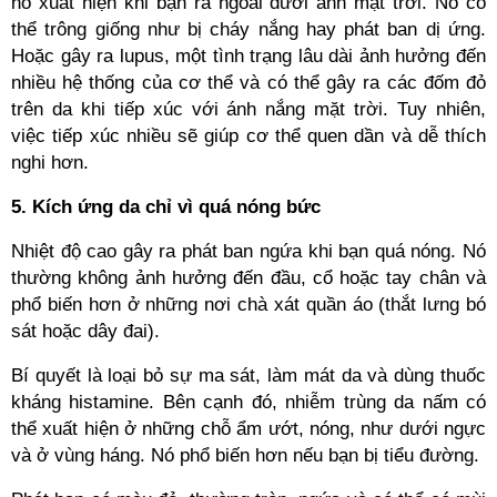
nó xuất hiện khi bạn ra ngoài dưới ánh mặt trời. Nó có
thể trông giống như bị cháy nắng hay phát ban dị ứng.
Hoặc gây ra lupus, một tình trạng lâu dài ảnh hưởng đến
nhiều hệ thống của cơ thể và có thể gây ra các đốm đỏ
trên da khi tiếp xúc với ánh nắng mặt trời. Tuy nhiên,
việc tiếp xúc nhiều sẽ giúp cơ thể quen dần và dễ thích
nghi hơn.
5. Kích ứng da chỉ vì quá nóng bức
Nhiệt độ cao gây ra phát ban ngứa khi bạn quá nóng. Nó
thường không ảnh hưởng đến đầu, cổ hoặc tay chân và
phổ biến hơn ở những nơi chà xát quần áo (thắt lưng bó
sát hoặc dây đai).
Bí quyết là loại bỏ sự ma sát, làm mát da và dùng thuốc
kháng histamine. Bên cạnh đó, nhiễm trùng da nấm có
thể xuất hiện ở những chỗ ẩm ướt, nóng, như dưới ngực
và ở vùng háng. Nó phổ biến hơn nếu bạn bị tiểu đường.