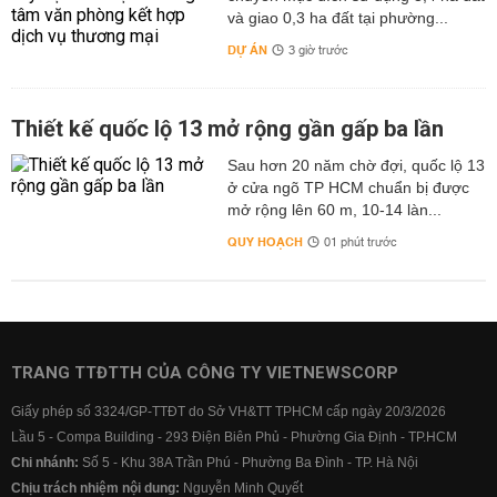
và giao 0,3 ha đất tại phường...
DỰ ÁN
3 giờ trước
Thiết kế quốc lộ 13 mở rộng gần gấp ba lần
Sau hơn 20 năm chờ đợi, quốc lộ 13
ở cửa ngõ TP HCM chuẩn bị được
mở rộng lên 60 m, 10-14 làn...
QUY HOẠCH
01 phút trước
TRANG TTĐTTH CỦA CÔNG TY VIETNEWSCORP
Giấy phép số 3324/GP-TTĐT do Sở VH&TT TPHCM cấp ngày 20/3/2026
Lầu 5 - Compa Building - 293 Điện Biên Phủ - Phường Gia Định - TP.HCM
Chi nhánh:
Số 5 - Khu 38A Trần Phú - Phường Ba Đình - TP. Hà Nội
Chịu trách nhiệm nội dung:
Nguyễn Minh Quyết