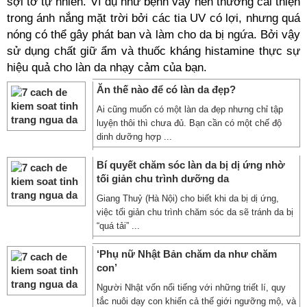
sợi tơ tự nhiên. Ví dụ như bệnh vẩy nến thường cải thiện
trong ánh nắng mặt trời bởi các tia UV có lợi, nhưng quá
nóng có thể gây phát ban và làm cho da bị ngứa. Bởi vậy
sử dụng chất giữ ẩm và thuốc kháng histamine thực sự
hiệu quả cho làn da nhạy cảm của bạn.
Ăn thế nào để có làn da đẹp?
Ai cũng muốn có một làn da đẹp nhưng chỉ tập
luyện thôi thì chưa đủ. Bạn cần có một chế độ
dinh dưỡng hợp ...
Bí quyết chăm sóc làn da bị dị ứng nhờ
tối giản chu trình dưỡng da
Giang Thuỷ (Hà Nội) cho biết khi da bị dị ứng,
việc tối giản chu trình chăm sóc da sẽ tránh da bị
“quá tải” ...
‘Phụ nữ Nhật Bản chăm da như chăm
con’
Người Nhật vốn nổi tiếng với những triết lí, quy
tắc nuôi dạy con khiến cả thế giới ngưỡng mộ, và