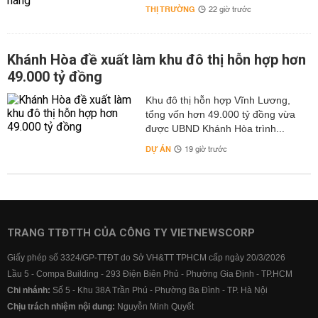
THỊ TRƯỜNG
22 giờ trước
Khánh Hòa đề xuất làm khu đô thị hỗn hợp hơn
49.000 tỷ đồng
Khu đô thị hỗn hợp Vĩnh Lương,
tổng vốn hơn 49.000 tỷ đồng vừa
được UBND Khánh Hòa trình...
DỰ ÁN
19 giờ trước
TRANG TTĐTTH CỦA CÔNG TY VIETNEWSCORP
Giấy phép số 3324/GP-TTĐT do Sở VH&TT TPHCM cấp ngày 20/3/2026
Lầu 5 - Compa Building - 293 Điện Biên Phủ - Phường Gia Định - TP.HCM
Chi nhánh:
Số 5 - Khu 38A Trần Phú - Phường Ba Đình - TP. Hà Nội
Chịu trách nhiệm nội dung:
Nguyễn Minh Quyết