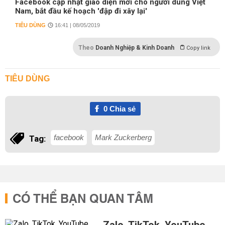
Facebook cập nhật giao diện mới cho người dùng Việt
Nam, bắt đầu kế hoạch 'đập đi xây lại'
TIÊU DÙNG
16:41 | 08/05/2019
Theo
Doanh Nghiệp & Kinh Doanh
Copy link
TIÊU DÙNG
0
Chia sẻ
facebook
Mark Zuckerberg
Tag:
CÓ THỂ BẠN QUAN TÂM