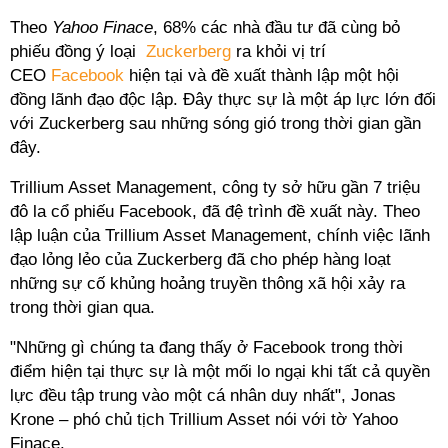
Theo
Yahoo Finace
, 68% các nhà đầu tư đã cùng bỏ
phiếu đồng ý loại
Zuckerberg
ra khỏi vị trí
CEO
Facebook
hiện tại và đề xuất thành lập một hội
đồng lãnh đạo độc lập. Đây thực sự là một áp lực lớn đối
với Zuckerberg sau những sóng gió trong thời gian gần
đây.
Trillium Asset Management, công ty sở hữu gần 7 triệu
đô la cổ phiếu Facebook, đã đệ trình đề xuất này. Theo
lập luận của Trillium Asset Management, chính việc lãnh
đạo lỏng lẻo của Zuckerberg đã cho phép hàng loạt
những sự cố khủng hoảng truyền thông xã hội xảy ra
trong thời gian qua.
"Những gì chúng ta đang thấy ở Facebook trong thời
điểm hiện tại thực sự là một mối lo ngại khi tất cả quyền
lực đều tập trung vào một cá nhân duy nhất", Jonas
Krone – phó chủ tịch Trillium Asset nói với tờ Yahoo
Finace.