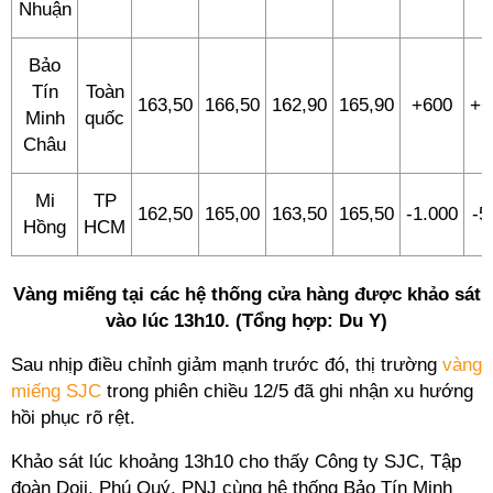
Nhuận
Bảo
Tín
Toàn
163,50
166,50
162,90
165,90
+600
+6
Minh
quốc
Châu
Mi
TP
162,50
165,00
163,50
165,50
-1.000
-5
Hồng
HCM
Vàng miếng tại các hệ thống cửa hàng được khảo sát
vào lúc 13h10. (Tổng hợp: Du Y)
Sau nhịp điều chỉnh giảm mạnh trước đó, thị trường
vàng
miếng SJC
trong phiên chiều 12/5 đã ghi nhận xu hướng
hồi phục rõ rệt.
Khảo sát lúc khoảng 13h10 cho thấy Công ty SJC, Tập
đoàn Doji, Phú Quý, PNJ cùng hệ thống Bảo Tín Minh