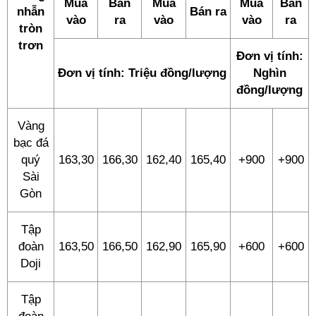
Mua
Bán
Mua
Mua
Bán
nhẫn
Bán ra
vào
ra
vào
vào
ra
tròn
trơn
Đơn vị tính:
Đơn vị tính: Triệu đồng/lượng
Nghìn
đồng/lượng
Vàng
bạc đá
quý
163,30
166,30
162,40
165,40
+900
+900
Sài
Gòn
Tập
đoàn
163,50
166,50
162,90
165,90
+600
+600
Doji
Tập