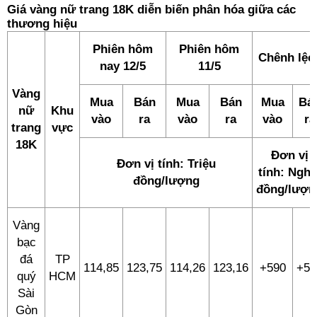
Giá vàng nữ trang 18K diễn biến phân hóa giữa các
thương hiệu
Phiên hôm
Phiên hôm
Chênh lệc
nay 12/5
11/5
Vàng
Mua
Bán
Mua
Bán
Mua
Bá
nữ
Khu
vào
ra
vào
ra
vào
ra
trang
vực
18K
Đơn vị
Đơn vị tính: Triệu
tính: Nghì
đồng/lượng
đồng/lượn
Vàng
bạc
đá
TP
114,85
123,75
114,26
123,16
+590
+59
quý
HCM
Sài
Gòn