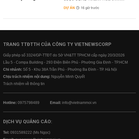
DỰ ÁN
16 giờ trước
TRANG TTĐTTH CỦA CÔNG TY VIETNEWSCORP
Giấy phép số 3324/GP-TTĐT do Sở VH&TT TPHCM cấp ngày 20/3/2026
Lầu 5 - Compa Building - 293 Điện Biên Phủ - Phường Gia Định - TP.HCM
Chi nhánh:
Số 5 - Khu 38A Trần Phú - Phường Ba Đình - TP. Hà Nội
Chịu trách nhiệm nội dung:
Nguyễn Minh Quyết
Trách nhiệm về thông tin
Hotline:
0975798489
Email:
info@vietnammoi.vn
DỊCH VỤ QUẢNG CÁO:
Tel:
0931589222 (Ms Ngọc)