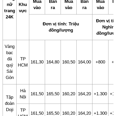
Mua
Bán
Mua
Bán
Mua
B
nữ
Khu
vào
ra
vào
ra
vào
trang
vực
24K
Đơn vị tí
Đơn vị tính: Triệu
Nghìn
đồng/lượng
đồng/lượ
Vàng
bạc
đá
TP
161,30
164,80
160,50
164,00
+800
+
quý
HCM
Sài
Gòn
Hà
161,50
165,50
160,20
164,20
+1.300
+1
Nội
Tập
đoàn
Doji
TP
161,50
165,50
160,20
164,20
+1.300
+1