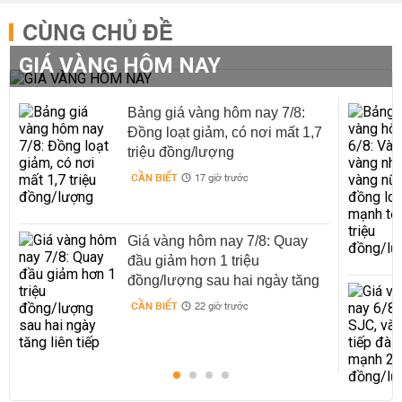
CÙNG CHỦ ĐỀ
GIÁ VÀNG HÔM NAY
Bảng giá vàng hôm nay 7/8:
Đồng loạt giảm, có nơi mất 1,7
triệu đồng/lượng
CẦN BIẾT
17 giờ trước
Giá vàng hôm nay 7/8: Quay
đầu giảm hơn 1 triệu
đồng/lượng sau hai ngày tăng
liên tiếp
CẦN BIẾT
22 giờ trước