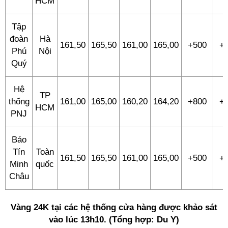
HCM
Tập
đoàn
Hà
161,50
165,50
161,00
165,00
+500
+
Phú
Nội
Quý
Hệ
TP
thống
161,00
165,00
160,20
164,20
+800
+
HCM
PNJ
Bảo
Tín
Toàn
161,50
165,50
161,00
165,00
+500
+
Minh
quốc
Châu
Vàng 24K tại các hệ thống cửa hàng được khảo sát
vào lúc 13h10. (Tổng hợp: Du Y)