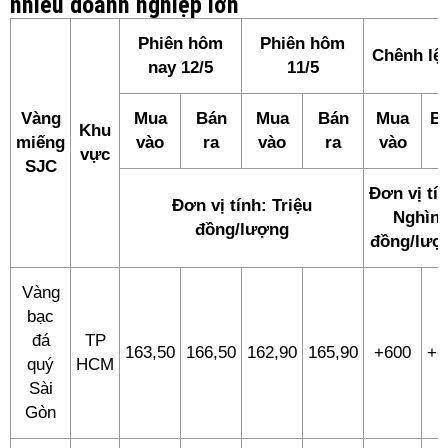
nhiều doanh nghiệp lớn
Phiên hôm
Phiên hôm
Chênh lệ
nay 12/5
11/5
Vàng
Mua
Bán
Mua
Bán
Mua
B
Khu
miếng
vào
ra
vào
ra
vào
r
vực
SJC
Đơn vị tí
Đơn vị tính: Triệu
Nghìn
đồng/lượng
đồng/lượ
Vàng
bạc
đá
TP
163,50
166,50
162,90
165,90
+600
+6
quý
HCM
Sài
Gòn