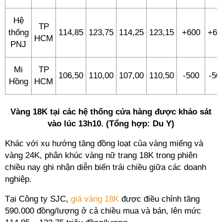
Hệ
TP
thống
114,85
123,75
114,25
123,15
+600
+60
HCM
PNJ
Mi
TP
106,50
110,00
107,00
110,50
-500
-50
Hồng
HCM
Vàng 18K tại các hệ thống cửa hàng được khảo sát
vào lúc 13h10. (Tổng hợp: Du Y)
Khác với xu hướng tăng đồng loạt của vàng miếng và
vàng 24K, phân khúc vàng nữ trang 18K trong phiên
chiều nay ghi nhận diễn biến trái chiều giữa các doanh
nghiệp.
Tại Công ty SJC,
giá vàng 18K
được điều chỉnh tăng
590.000 đồng/lượng ở cả chiều mua và bán, lên mức