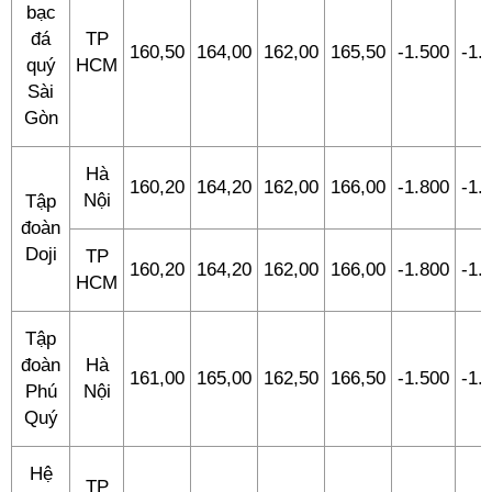
bạc
đá
TP
160,50
164,00
162,00
165,50
-1.500
-1.
quý
HCM
Sài
Gòn
Hà
160,20
164,20
162,00
166,00
-1.800
-1.
Nội
Tập
đoàn
Doji
TP
160,20
164,20
162,00
166,00
-1.800
-1.
HCM
Tập
đoàn
Hà
161,00
165,00
162,50
166,50
-1.500
-1.
Phú
Nội
Quý
Hệ
TP