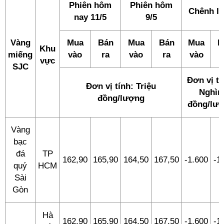
Phiên hôm
Phiên hôm
Chênh l
nay 11/5
9/5
Vàng
Mua
Bán
Mua
Bán
Mua
B
Khu
miếng
vào
ra
vào
ra
vào
vực
SJC
Đơn vị tí
Đơn vị tính: Triệu
Nghìn
đồng/lượng
đồng/lư
Vàng
bạc
đá
TP
162,90
165,90
164,50
167,50
-1.600
-1
quý
HCM
Sài
Gòn
Hà
162,90
165,90
164,50
167,50
-1.600
-1