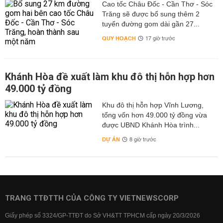
Cao tốc Châu Đốc - Cần Thơ - Sóc
Trăng sẽ được bổ sung thêm 2
tuyến đường gom dài gần 27...
QUY HOẠCH
17 giờ trước
Khánh Hòa đề xuất làm khu đô thị hỗn hợp hơn
49.000 tỷ đồng
Khu đô thị hỗn hợp Vĩnh Lương,
tổng vốn hơn 49.000 tỷ đồng vừa
được UBND Khánh Hòa trình...
DỰ ÁN
8 giờ trước
TRANG TTĐTTH CỦA CÔNG TY VIETNEWSCORP
Giấy phép số 3324/GP-TTĐT do Sở VH&TT TPHCM cấp ngày 20/3/2026