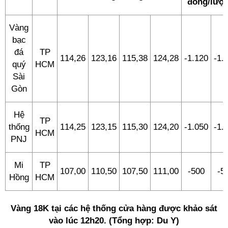
đồng/lượ
Vàng
bạc
đá
TP
114,26
123,16
115,38
124,28
-1.120
-1.
quý
HCM
Sài
Gòn
Hệ
TP
thống
114,25
123,15
115,30
124,20
-1.050
-1.
HCM
PNJ
Mi
TP
107,00
110,50
107,50
111,00
-500
-5
Hồng
HCM
Vàng 18K tại các hệ thống cửa hàng được khảo sát
vào lúc 12h20. (Tổng hợp: Du Y)