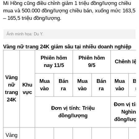
Mi Hồng cũng điều chỉnh giảm 1 triệu đồng/lượng chiều
mua và 500.000 đồng/lượng chiều bán, xuống mức 163,5
– 165,5 triệu đồng/lượng.
Ảnh minh họa: Du Y.
Vàng nữ trang 24K giảm sâu tại nhiều doanh nghiệp
Phiên hôm
Phiên hôm
Chênh lệ
nay 11/5
9/5
Vàng
Mua
Bán
Mua
Bán
Mua
B
nữ
Khu
vào
ra
vào
ra
vào
r
trang
vực
24K
Đơn vị tín
Đơn vị tính: Triệu
Nghìn
đồng/lượng
đồng/lượ
Vàng