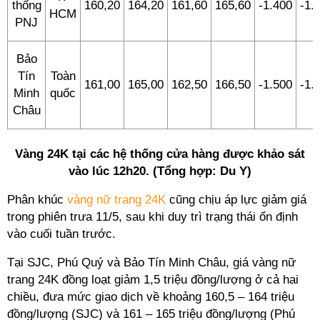
thống
160,20
164,20
161,60
165,60
-1.400
-1.
HCM
PNJ
Bảo
Tín
Toàn
161,00
165,00
162,50
166,50
-1.500
-1.
Minh
quốc
Châu
Vàng 24K tại các hệ thống cửa hàng được khảo sát
vào lúc 12h20. (Tổng hợp: Du Y)
Phân khúc
vàng nữ trang 24K
cũng chịu áp lực giảm giá
trong phiên trưa 11/5, sau khi duy trì trạng thái ổn định
vào cuối tuần trước.
Tại SJC, Phú Quý và Bảo Tín Minh Châu, giá vàng nữ
trang 24K đồng loạt giảm 1,5 triệu đồng/lượng ở cả hai
chiều, đưa mức giao dịch về khoảng 160,5 – 164 triệu
đồng/lượng (SJC) và 161 – 165 triệu đồng/lượng (Phú