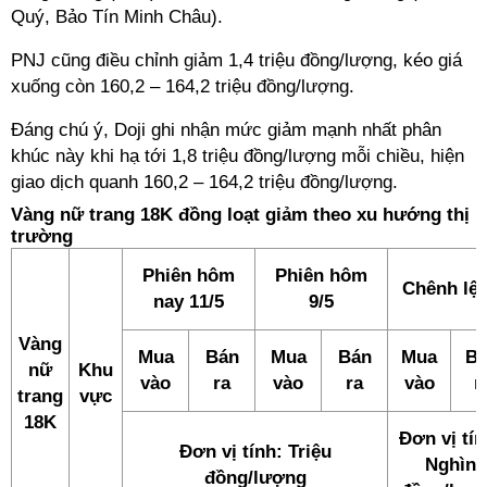
Quý, Bảo Tín Minh Châu).
PNJ cũng điều chỉnh giảm 1,4 triệu đồng/lượng, kéo giá
xuống còn 160,2 – 164,2 triệu đồng/lượng.
Đáng chú ý, Doji ghi nhận mức giảm mạnh nhất phân
khúc này khi hạ tới 1,8 triệu đồng/lượng mỗi chiều, hiện
giao dịch quanh 160,2 – 164,2 triệu đồng/lượng.
Vàng nữ trang 18K đồng loạt giảm theo xu hướng thị
trường
Phiên hôm
Phiên hôm
Chênh lệ
nay 11/5
9/5
Vàng
Mua
Bán
Mua
Bán
Mua
B
nữ
Khu
vào
ra
vào
ra
vào
r
trang
vực
18K
Đơn vị tín
Đơn vị tính: Triệu
Nghìn
đồng/lượng