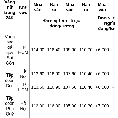
Vàng
Mua
Bán
Mua
Bán
Mua
B
nữ
Khu
vào
ra
vào
ra
vào
trang
vực
24K
Đơn vị tí
Đơn vị tính: Triệu
Nghìn
đồng/lượng
đồng/lượ
Vàng
bạc
đá
TP
114,00
116,40
108,00
110,00
+6.000
+6
quý
HCM
Sài
Gòn
Hà
113,60
116,90
107,60
110,40
+6.000
+6
Tập
Nội
đoàn
TP
Doji
113,60
116,90
107,60
110,40
+6.000
+6
HCM
Tập
đoàn
Hà
112,00
116,00
105,00
110,30
+7.000
+5
Phú
Nội
Quý