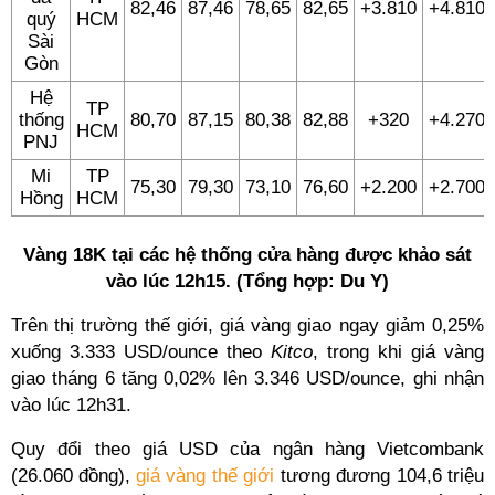
82,46
87,46
78,65
82,65
+3.810
+4.810
quý
HCM
Sài
Gòn
Hệ
TP
thống
80,70
87,15
80,38
82,88
+320
+4.270
HCM
PNJ
Mi
TP
75,30
79,30
73,10
76,60
+2.200
+2.700
Hồng
HCM
Vàng 18K tại các hệ thống cửa hàng được khảo sát
vào lúc 12h15. (Tổng hợp: Du Y)
Trên thị trường thế giới, giá vàng giao ngay giảm 0,25%
xuống 3.333 USD/ounce theo
Kitco
, trong khi giá vàng
giao tháng 6 tăng 0,02% lên 3.346 USD/ounce, ghi nhận
vào lúc 12h31.
Quy đổi theo giá USD của ngân hàng Vietcombank
(26.060 đồng),
giá vàng thế giới
tương đương 104,6 triệu