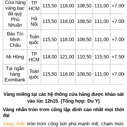
Cửa hàng
TP
115,50
118,00
108,50
111,00
+7.000
vàng bạc
HCM
đá quý
Hà
Phú
115,50
118,00
108,50
111,00
+7.000
Nội
Nhuận
Bảo Tín
Toàn
Minh
115,50
118,00
108,50
111,00
+7.000
quốc
Châu
TP
Mi Hồng
118,00
121,00
110,50
115,50
+7.500
HCM
Tại ngân
Toàn
hàng
115,50
118,00
108,50
111,00
+7.000
quốc
Eximbank
Vàng miếng tại các hệ thống cửa hàng được khảo sát
vào lúc 12h15. (Tổng hợp: Du Y)
Vàng nhẫn tròn trơn cũng lập đỉnh cao nhất mọi thời
đại
Vàng nhẫn
tròn trơn cũng bứt phá mạnh mẽ, chạm mức