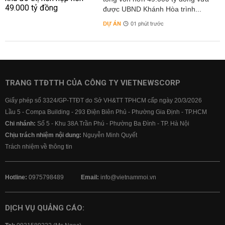
được UBND Khánh Hòa trình...
DỰ ÁN
01 phút trước
TRANG TTĐTTH CỦA CÔNG TY VIETNEWSCORP
Giấy phép số 3324/GP-TTĐT do Sở VH&TT TPHCM cấp ngày 20/3/2026
Lầu 5 - Compa Building - 293 Điện Biên Phủ - Phường Gia Định - TP.HCM
Chi nhánh:
Số 5 - Khu 38A Trần Phú - Phường Ba Đình - TP. Hà Nội
Chịu trách nhiệm nội dung:
Nguyễn Minh Quyết
Trách nhiệm về thông tin
Hotline:
0975798489
Email:
info@vietnammoi.vn
DỊCH VỤ QUẢNG CÁO: