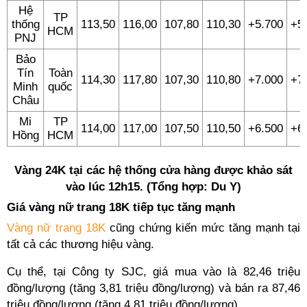
Hệ
TP
thống
113,50
116,00
107,80
110,30
+5.700
+5
HCM
PNJ
Bảo
Tín
Toàn
114,30
117,80
107,30
110,80
+7.000
+7
Minh
quốc
Châu
Mi
TP
114,00
117,00
107,50
110,50
+6.500
+6
Hồng
HCM
Vàng 24K tại các hệ thống cửa hàng được khảo sát
vào lúc 12h15. (Tổng hợp: Du Y)
Giá vàng nữ trang 18K tiếp tục tăng mạnh
Vàng nữ trang 18K
cũng chứng kiến mức tăng mạnh tại
tất cả các thương hiệu vàng.
Cụ thể, tại Công ty SJC, giá mua vào là 82,46 triệu
đồng/lượng (tăng 3,81 triệu đồng/lượng) và bán ra 87,46
triệu đồng/lượng (tăng 4,81 triệu đồng/lượng).