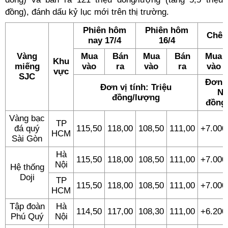
đồng), đánh dấu kỷ lục mới trên thị trường.
Phiên hôm
Phiên hôm
Chên
nay 17/4
16/4
Vàng
Mua
Bán
Mua
Bán
Mua
Khu
miếng
vào
ra
vào
ra
vào
vực
SJC
Đơn v
Đơn vị tính: Triệu
Ng
đồng/lượng
đồng
Vàng bạc
TP
đá quý
115,50
118,00
108,50
111,00
+7.000
HCM
Sài Gòn
Hà
115,50
118,00
108,50
111,00
+7.000
Nội
Hệ thống
Doji
TP
115,50
118,00
108,50
111,00
+7.000
HCM
Tập đoàn
Hà
114,50
117,00
108,30
111,00
+6.200
Phú Quý
Nội