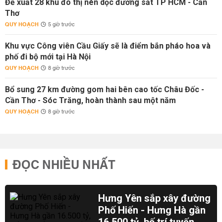
Đề xuất 28 khu đô thị nén dọc đường sắt TP HCM - Cần
Thơ
QUY HOẠCH
5 giờ trước
Khu vực Công viên Cầu Giấy sẽ là điểm bắn pháo hoa và
phố đi bộ mới tại Hà Nội
QUY HOẠCH
8 giờ trước
Bổ sung 27 km đường gom hai bên cao tốc Châu Đốc -
Cần Thơ - Sóc Trăng, hoàn thành sau một năm
QUY HOẠCH
8 giờ trước
ĐỌC NHIỀU NHẤT
Hưng Yên sắp xây đường
Phố Hiến - Hưng Hà gần