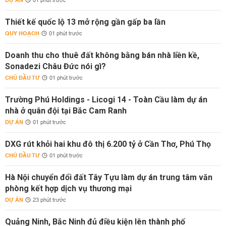
DỰ ÁN
01 phút trước
Thiết kế quốc lộ 13 mở rộng gần gấp ba lần
QUY HOẠCH
01 phút trước
Doanh thu cho thuê đất không bằng bán nhà liền kề,
Sonadezi Châu Đức nói gì?
CHỦ ĐẦU TƯ
01 phút trước
Trường Phú Holdings - Licogi 14 - Toàn Cầu làm dự án
nhà ở quân đội tại Bắc Cam Ranh
DỰ ÁN
01 phút trước
DXG rút khỏi hai khu đô thị 6.200 tỷ ở Cần Thơ, Phú Thọ
CHỦ ĐẦU TƯ
01 phút trước
Hà Nội chuyển đổi đất Tây Tựu làm dự án trung tâm văn
phòng kết hợp dịch vụ thương mại
DỰ ÁN
23 phút trước
Quảng Ninh, Bắc Ninh đủ điều kiện lên thành phố