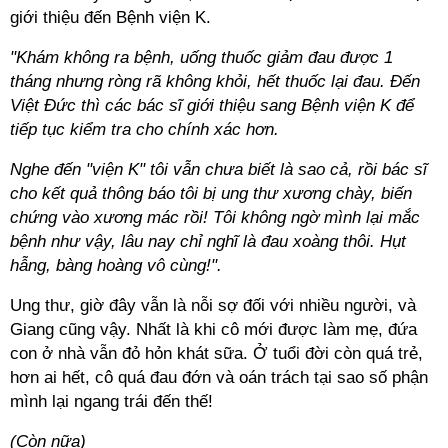
giới thiệu đến Bệnh viện K.
"Khám không ra bệnh, uống thuốc giảm đau được 1
tháng nhưng ròng rã không khỏi, hết thuốc lại đau. Đến
Việt Đức thì các bác sĩ giới thiệu sang Bệnh viện K để
tiếp tục kiểm tra cho chính xác hơn.
Nghe đến "viện K" tôi vẫn chưa biết là sao cả, rồi bác sĩ
cho kết quả thông báo tôi bị ung thư xương chày, biến
chứng vào xương mác rồi! Tôi không ngờ mình lại mắc
bệnh như vậy, lâu nay chỉ nghĩ là đau xoàng thôi. Hụt
hẫng, bàng hoàng vô cùng!".
Ung thư, giờ đây vẫn là nỗi sợ đối với nhiều người, và
Giang cũng vậy. Nhất là khi cô mới được làm mẹ, đứa
con ở nhà vẫn đỏ hỏn khát sữa. Ở tuổi đời còn quá trẻ,
hơn ai hết, cô quá đau đớn và oán trách tại sao số phận
mình lại ngang trái đến thế!
(Còn nữa)