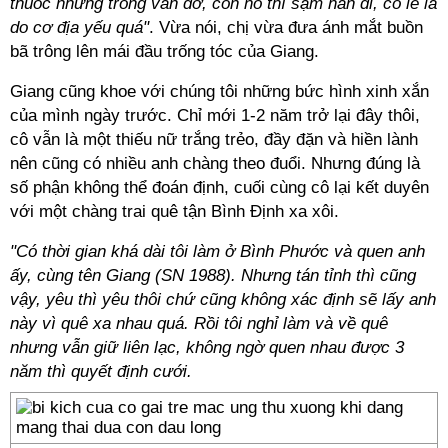
thuốc nhưng trông vẫn đỡ, còn nó thì sạm hẳn đi, có lẽ là
do cơ địa yếu quá"
. Vừa nói, chị vừa đưa ánh mắt buồn
bã trông lên mái đầu trống tóc của Giang.
Giang cũng khoe với chúng tôi những bức hình xinh xắn
của mình ngày trước. Chỉ mới 1-2 năm trở lại đây thôi,
cô vẫn là một thiếu nữ trắng trẻo, đầy đặn và hiền lành
nên cũng có nhiều anh chàng theo đuổi. Nhưng đúng là
số phận không thể đoán định, cuối cùng cô lại kết duyên
với một chàng trai quê tận Bình Định xa xôi.
"Có thời gian khá dài tôi làm ở Bình Phước và quen anh
ấy, cùng tên Giang (SN 1988). Nhưng tán tỉnh thì cũng
vậy, yêu thì yêu thôi chứ cũng không xác định sẽ lấy anh
này vì quê xa nhau quá. Rồi tôi nghỉ làm và về quê
nhưng vẫn giữ liên lạc, không ngờ quen nhau được 3
năm thì quyết định cưới.