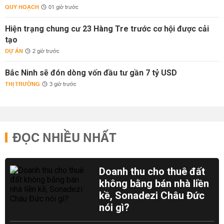
QUY HOẠCH
01 giờ trước
Hiện trạng chung cư 23 Hàng Tre trước cơ hội được cải
tạo
DỰ ÁN
2 giờ trước
Bắc Ninh sẽ đón dòng vốn đầu tư gần 7 tỷ USD
THỊ TRƯỜNG
3 giờ trước
ĐỌC NHIỀU NHẤT
Doanh thu cho thuê đất
không bằng bán nhà liền
kề, Sonadezi Châu Đức
nói gì?