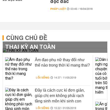
độc đắc
PHÁP LUẬT
03:45 | 16/04/2018
CÙNG CHỦ ĐỀ
THAI KỲ AN TOÀN
Âm đạo phụ nữ thay đổi như
thế nào trong thời kì mang thai?
LỐI SỐNG
14:37 | 11/05/2019
Đây là cách cực kì đơn giản,
giúp chị em không phải rạch
tầng sinh môn khi sinh con
LỐI SỐNG
15:22 | 01/05/2019