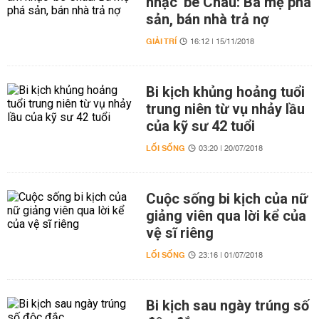
nhạc' bé Châu: Ba mẹ phá
sản, bán nhà trả nợ
GIẢI TRÍ
16:12 | 15/11/2018
Bi kịch khủng hoảng tuổi
trung niên từ vụ nhảy lầu
của kỹ sư 42 tuổi
LỐI SỐNG
03:20 | 20/07/2018
Cuộc sống bi kịch của nữ
giảng viên qua lời kể của
vệ sĩ riêng
LỐI SỐNG
23:16 | 01/07/2018
Bi kịch sau ngày trúng số