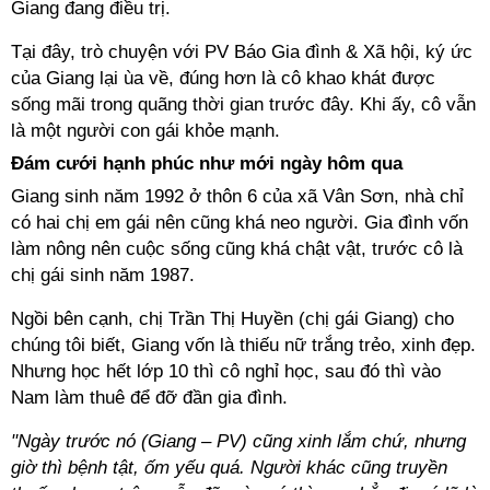
Giang đang điều trị.
Tại đây, trò chuyện với PV Báo Gia đình & Xã hội, ký ức
của Giang lại ùa về, đúng hơn là cô khao khát được
sống mãi trong quãng thời gian trước đây. Khi ấy, cô vẫn
là một người con gái khỏe mạnh.
Đám cưới hạnh phúc như mới ngày hôm qua
Giang sinh năm 1992 ở thôn 6 của xã Vân Sơn, nhà chỉ
có hai chị em gái nên cũng khá neo người. Gia đình vốn
làm nông nên cuộc sống cũng khá chật vật, trước cô là
chị gái sinh năm 1987.
Ngồi bên cạnh, chị Trần Thị Huyền (chị gái Giang) cho
chúng tôi biết, Giang vốn là thiếu nữ trắng trẻo, xinh đẹp.
Nhưng học hết lớp 10 thì cô nghỉ học, sau đó thì vào
Nam làm thuê để đỡ đần gia đình.
"Ngày trước nó (Giang – PV) cũng xinh lắm chứ, nhưng
giờ thì bệnh tật, ốm yếu quá. Người khác cũng truyền