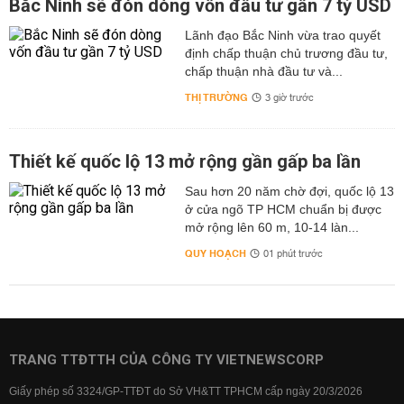
Bắc Ninh sẽ đón dòng vốn đầu tư gần 7 tỷ USD
Lãnh đạo Bắc Ninh vừa trao quyết
định chấp thuận chủ trương đầu tư,
chấp thuận nhà đầu tư và...
THỊ TRƯỜNG
3 giờ trước
Thiết kế quốc lộ 13 mở rộng gần gấp ba lần
Sau hơn 20 năm chờ đợi, quốc lộ 13
ở cửa ngõ TP HCM chuẩn bị được
mở rộng lên 60 m, 10-14 làn...
QUY HOẠCH
01 phút trước
TRANG TTĐTTH CỦA CÔNG TY VIETNEWSCORP
Giấy phép số 3324/GP-TTĐT do Sở VH&TT TPHCM cấp ngày 20/3/2026