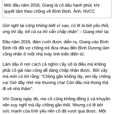
Mới đầu năm 2016, Giang là cô dâu hạnh phúc khi
quyết tâm theo chồng về Bình Định. Ảnh: NVCC
Giờ nghĩ lại cũng không biết vì sao, có lẽ là bởi yêu thôi,
ưng thì lấy, kể cả xa thì vẫn chấp nhận"
– Giang nhớ lại.
Đầu năm 2016, đám cưới được diễn ra, Giang vào Bình
Định rồi đôi vợ chồng trẻ đưa nhau đến Bình Dương làm
công nhân ở một nhà máy linh kiện điện tử.
Làm dâu ở nơi cách cả nghìn cây số là điều mà không
phải cô gái nào cũng dễ dàng chấp nhận được. Bởi vậy
mà mới có lời rằng: "Chồng gần không lấy, em lấy chồng
xa/ Giờ đây nhớ mẹ thương cha/ Còn đâu mà thong thả
đi về nhà thăm".
Với Giang ngày đó, mẹ cô cũng không đồng ý và khuyên
nên suy nghĩ mà lấy chồng gần thôi. Nhưng có lẽ bởi
sức mạnh của tình yêu nên cô đã vượt qua được. Một