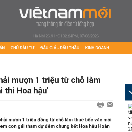
Hà Nội 26.91 °C
|
02:24PM, 07/08/2026
ÁN
CHỦ ĐẦU TƯ
ĐẤU GIÁ - ĐẤU THẦU
KINH DOANH
hải mượn 1 triệu từ chỗ làm
i thi Hoa hậu'
phải mượn 1 triệu đồng từ chỗ làm thuê bốc vác mới
 xem con gái tham dự đêm chung kết Hoa hâu Hoàn