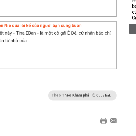
n Niê qua lời kể của người bạn cùng buôn
iết này - Tina ÊBan - là một cô gái Ê Đê, cử nhân báo chí,
n từ nhỏ của ...
Theo
Theo Khám phá
Copy link