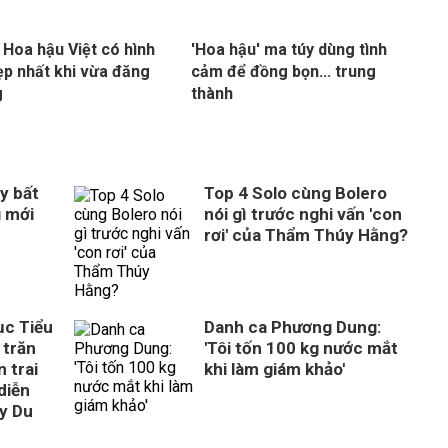
 Hoa hậu Việt có hình
'Hoa hậu' ma túy dùng tình
ẹp nhất khi vừa đăng
cảm để đồng bọn... trung
g
thành
y bất
Top 4 Solo cùng Bolero
g mới
nói gì trước nghi vấn 'con
rơi' của Thẩm Thúy Hằng?
ục Tiểu
Danh ca Phương Dung:
 trăn
'Tôi tốn 100 kg nước mắt
 trai
khi làm giám khảo'
diễn
ây Du