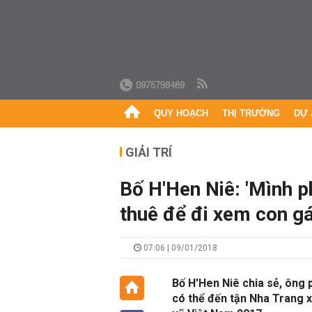
0975798489
QUY HOẠCH
THỊ TRƯỜNG
DỰ 
GIẢI TRÍ
Bố H'Hen Niê: 'Mình p
thuê để đi xem con gá
07:06 | 09/01/2018
Bố H'Hen Niê chia sẻ, ông 
có thể đến tận Nha Trang