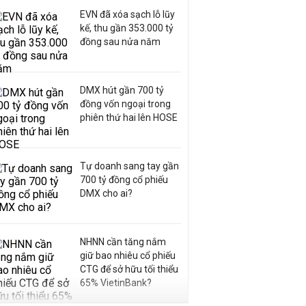
EVN đã xóa sạch lỗ lũy
kế, thu gần 353.000 tỷ
đồng sau nửa năm
DMX hút gần 700 tỷ
đồng vốn ngoại trong
phiên thứ hai lên HOSE
Tự doanh sang tay gần
700 tỷ đồng cổ phiếu
DMX cho ai?
NHNN cần tăng nắm
giữ bao nhiêu cổ phiếu
CTG để sở hữu tối thiểu
65% VietinBank?