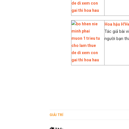
Hoa hậu H'He
Tác giả bài v
người bạn thâ
GIẢI TRÍ