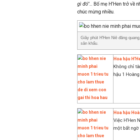
gì đó"
... Bố mẹ H'Hen trở về 
chúc mừng nhiều.
Giây phút H'Hen Niê đăng quang, 
sân khấu.
Hoa hậu H'He
Không chỉ t
hậu 1 Hoàng 
Hoa hậu Hoàn
Việc H’Hen N
một bất ngờ 