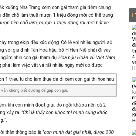
Lắk xuống Nha Trang xem con gái tham gia đêm chung
i đến chỗ làm thuê mượn 1 triệu đồng mới có thể trang
mượn tiền chỗ làm, mượn 1 triệu đồng rồi mới bắt xe
nấy trong ekip đều xúc động. Có lẽ với nhiều người, số
ưng với gia đình Tân Hoa hậu, bố H'Hen Niê phải đi vay
 ngắm nhìn con gái tham dự
Hoa hậu Hoàn vũ Việt Nam
.
g phải làm việc vất vả rất nhiều ngày mới có được.
 vẫn không biết đường để gặp con gái.
m, khi con mình đoạt giải, do ngồi khá xa nên cả 2
ng xảy ra.
"Chỉ là thấy con khóc thì mình cũng khóc
gì"
.
i thân thông báo là "
con mình đạt giải nhất, được 200