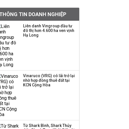
VNPT nắm giữ hơn
62.000 tỷ đồng tiền
THÔNG TIN DOANH NGHIỆP
mặt, ngang ngửa MWG
Liên danh Vingroup đầu tư
đô thị hơn 4.600 ha ven vịnh
Hạ Long
Bà Lê Thị Thu Thủy gửi
lời chào tạm biệt
VinFast sau 9 năm gắn
bó
Đề xuất miễn 30% thuế
thu nhập cho hộ kinh
Vinaruco (VRG) có lãi trở lại
nhờ hợp đồng thuê đất tại
doanh, doanh nghiệp
KCN Cộng Hòa
có doanh thu dưới 10 tỷ
đồng
BIDV sắp phát hành
gần 500 triệu cổ phiếu,
tăng vốn lên gần
77.800 tỷ
Từ Shark Bình, Shark Thủy