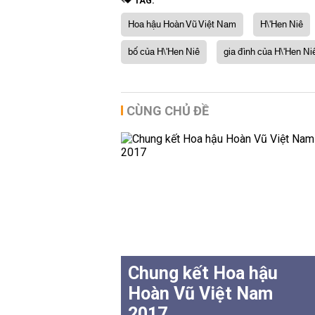
TAG:
Hoa hậu Hoàn Vũ Việt Nam
H\'Hen Niê
bố của H\'Hen Niê
gia đình của H\'Hen Ni
CÙNG CHỦ ĐỀ
Chung kết Hoa hậu
Hoàn Vũ Việt Nam
2017