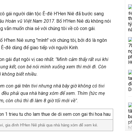
 cô gái người dân tộc Ê-đê H'Hen Niê đã bước sang
ậu Hoàn vũ Việt Nam 2017
. Bố H'Hen Niê dù không nói
g vẫn muốn chia sẻ với chúng tôi về cô con gái.
ố H'hen Niê xưng "mình" với chúng tôi, bởi đó là ngôn
Ê-đê dùng để giao tiếp với người Kinh.
on gái đạt ngôi vị cao nhất:
"Mình cảm thấy rất vui khi
ung kết, con bé nói mình xuống xem thì mới đi. Còn
ì không biết nhiều.
 con gái trên tivi nhưng nhà bây giờ không có tivi
h đều phải qua nhà hàng xóm để xem. Thím (tức mẹ
, còn chú thì đi làm 8 giờ tối mới về".
ivi, gia đình H'Hen Niê phải qua nhà hàng xóm để xem ké.