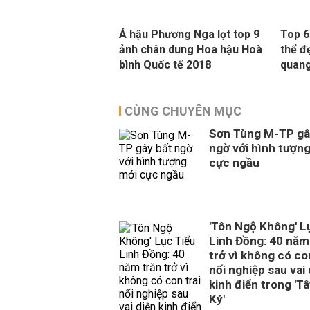
Á hậu Phương Nga lọt top 9
Top 6
ảnh chân dung Hoa hậu Hoà
thể đ
bình Quốc tế 2018
quan
CÙNG CHUYÊN MỤC
Sơn Tùng M-TP gâ
ngờ với hình tượn
cực ngầu
'Tôn Ngộ Không' L
Linh Đồng: 40 năm
trở vì không có con
nối nghiệp sau vai 
kinh điển trong 'T
Ký'