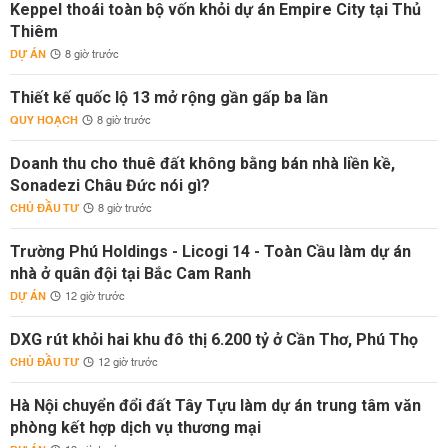
Keppel thoái toàn bộ vốn khỏi dự án Empire City tại Thủ
Thiêm
DỰ ÁN
8 giờ trước
Thiết kế quốc lộ 13 mở rộng gần gấp ba lần
QUY HOẠCH
8 giờ trước
Doanh thu cho thuê đất không bằng bán nhà liền kề,
Sonadezi Châu Đức nói gì?
CHỦ ĐẦU TƯ
8 giờ trước
Trường Phú Holdings - Licogi 14 - Toàn Cầu làm dự án
nhà ở quân đội tại Bắc Cam Ranh
DỰ ÁN
12 giờ trước
DXG rút khỏi hai khu đô thị 6.200 tỷ ở Cần Thơ, Phú Thọ
CHỦ ĐẦU TƯ
12 giờ trước
Hà Nội chuyển đổi đất Tây Tựu làm dự án trung tâm văn
phòng kết hợp dịch vụ thương mại