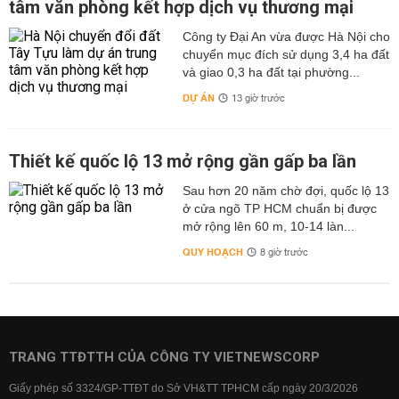
tâm văn phòng kết hợp dịch vụ thương mại
Công ty Đại An vừa được Hà Nội cho
chuyển mục đích sử dụng 3,4 ha đất
và giao 0,3 ha đất tại phường...
DỰ ÁN
13 giờ trước
Thiết kế quốc lộ 13 mở rộng gần gấp ba lần
Sau hơn 20 năm chờ đợi, quốc lộ 13
ở cửa ngõ TP HCM chuẩn bị được
mở rộng lên 60 m, 10-14 làn...
QUY HOẠCH
8 giờ trước
TRANG TTĐTTH CỦA CÔNG TY VIETNEWSCORP
Giấy phép số 3324/GP-TTĐT do Sở VH&TT TPHCM cấp ngày 20/3/2026