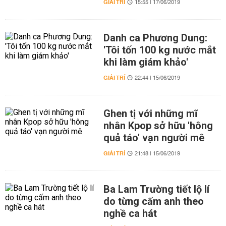
GIẢI TRÍ
15:55 | 17/06/2019
Danh ca Phương Dung:
'Tôi tốn 100 kg nước mắt
khi làm giám khảo'
GIẢI TRÍ
22:44 | 15/06/2019
Ghen tị với những mĩ
nhân Kpop sở hữu 'hông
quả táo' vạn người mê
GIẢI TRÍ
21:48 | 15/06/2019
Ba Lam Trường tiết lộ lí
do từng cấm anh theo
nghề ca hát