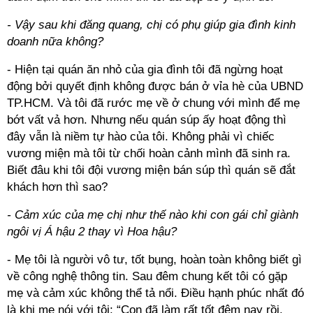
- Vậy sau khi đăng quang, chị có phụ giúp gia đình kinh
doanh nữa không?
- Hiện tại quán ăn nhỏ của gia đình tôi đã ngừng hoạt
động bởi quyết định không được bán ở vỉa hè của UBND
TP.HCM. Và tôi đã rước mẹ về ở chung với mình để mẹ
bớt vất vả hơn. Nhưng nếu quán súp ấy hoạt động thì
đây vẫn là niềm tự hào của tôi. Không phải vì chiếc
vương miện mà tôi từ chối hoàn cảnh mình đã sinh ra.
Biết đâu khi tôi đội vương miện bán súp thì quán sẽ đắt
khách hơn thì sao?
- Cảm xúc của mẹ chị như thế nào khi con gái chỉ giành
ngôi vị Á hậu 2 thay vì Hoa hậu?
- Mẹ tôi là người vô tư, tốt bụng, hoàn toàn không biết gì
về công nghệ thông tin. Sau đêm chung kết tôi có gặp
mẹ và cảm xúc không thể tả nổi. Điều hạnh phúc nhất đó
là khi mẹ nói với tôi: “Con đã làm rất tốt đêm nay rồi.