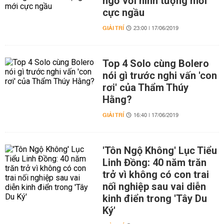
ngờ với hình tượng mới
cực ngầu
GIẢI TRÍ
23:00 | 17/06/2019
Top 4 Solo cùng Bolero
nói gì trước nghi vấn 'con
rơi' của Thẩm Thúy
Hằng?
GIẢI TRÍ
16:40 | 17/06/2019
'Tôn Ngộ Không' Lục Tiểu
Linh Đồng: 40 năm trăn
trở vì không có con trai
nối nghiệp sau vai diễn
kinh điển trong 'Tây Du
Ký'