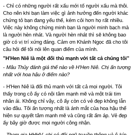
- Chỉ có những người rất xấu mới tố người xấu mà thôi.
Cho nên khi bạn làm việc gì ảnh hưởng đến người khác
chứng tỏ bạn đang yếu thế, kém cỏi hơn họ rất nhiều.
Việc này không chứng minh bạn là người minh bạch mà
là người hèn nhát. Và người hèn nhát thì sẽ không bao
giờ có vị trí xứng đáng. Cảm ơn Khánh Ngọc đã cho tôi
câu hỏi để tôi nói lên quan điểm của mình.
"H'Hen Niê là một đối thủ mạnh với tất cả chúng tôi"
- Mâu Thủy đánh giá thế nào về H'Hen Niê. Chị ấn tượng
nhất với hoa hậu ở điểm nào?
- H'Hen Niê là đối thủ mạnh với tất cả mọi người. Tôi
thấy trong cô ấy có nội tâm mạnh mẽ và một trái tim
nhân ái. Không chỉ vậy, cô ấy còn có vẻ đẹp không lẫn
vào đâu. Tôi ấn tượng nhất là ánh mắt của hoa hậu thể
hiện sự quyết tâm mạnh mẽ và cũng rất ấm áp. Vẻ đẹp
ấy bây giờ được mọi người công nhận.
- Tham gia HHHV, chị có đội ngũ truyền thông và ê-kíp