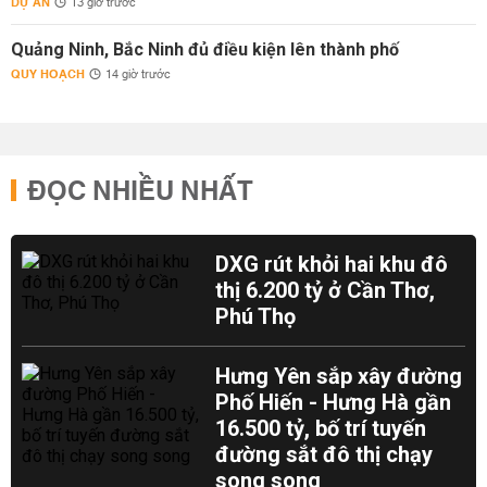
DỰ ÁN
13 giờ trước
Quảng Ninh, Bắc Ninh đủ điều kiện lên thành phố
QUY HOẠCH
14 giờ trước
ĐỌC NHIỀU NHẤT
DXG rút khỏi hai khu đô
thị 6.200 tỷ ở Cần Thơ,
Phú Thọ
Hưng Yên sắp xây đường
Phố Hiến - Hưng Hà gần
16.500 tỷ, bố trí tuyến
đường sắt đô thị chạy
song song