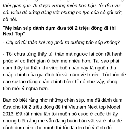
thời gian qua. Ai được vương miện hoa hậu, tôi đều vui
cả. Điều đó xứng đáng với những nỗ lực của cô gái đó”,
cô nói.
"Mẹ bán súp dành dụm đưa tôi 2 triệu đồng đi thi
Next Top"
- Chị có tủi thân khi mẹ phải ra đường bán súp không?
- Tôi chưa từng thấy tủi thân mà ngược lại còn rất hạnh
phúc vì có thời gian ở bên mẹ nhiều hơn. Tại sao phải
cảm thấy tủi thân khi việc buôn bán này là nguồn thu
nhập chính của gia đình tôi vài năm về trước. Tôi luôn đề
cao sự lao động chân chính bởi chỉ có như vậy, đồng
tiền mới ý nghĩa hơn.
Bạn có biết rằng nhờ những chén súp, mẹ đã dành dụm
đưa cho tôi 2 triệu đồng để thi Vietnam Next top Model
2013. Đã rất nhiều lần tôi muốn bỏ cuộc ở cuộc thi ấy
nhưng biết rằng mẹ vẫn đang buôn bán vất vả ở nhà để
dành dụm tiền cho mình thì tôi đã dẹp bỏ ý định đó.