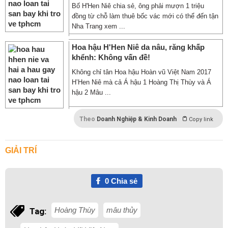
Bố H'Hen Niê chia sẻ, ông phải mượn 1 triệu
đồng từ chỗ làm thuê bốc vác mới có thể đến tận
Nha Trang xem ...
Hoa hậu H'Hen Niê da nâu, răng khấp
khểnh: Không vấn đề!
Không chỉ tân Hoa hậu Hoàn vũ Việt Nam 2017
H’Hen Niê mà cả Á hậu 1 Hoàng Thị Thùy và Á
hậu 2 Mâu ...
Theo
Doanh Nghiệp & Kinh Doanh
Copy link
GIẢI TRÍ
0
Chia sẻ
Hoàng Thùy
mâu thủy
Tag: