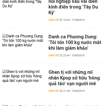
nối nghiệp sau vai diễn
kinh điển trong 'Tây Du
Ký'
GIẢI TRÍ
15:55 | 17/06/2019
Danh ca Phương Dung:
'Tôi tốn 100 kg nước mắt
khi làm giám khảo'
GIẢI TRÍ
22:44 | 15/06/2019
Ghen tị với những mĩ
nhân Kpop sở hữu 'hông
quả táo' vạn người mê
GIẢI TRÍ
21:48 | 15/06/2019