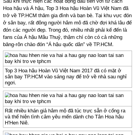
Sau khi thực hiện các hoạt động đầu tiên với tư cách
Hoa hậu và Á hậu, Top 3 Hoa hậu Hoàn Vũ Việt Nam đã
trở về TP.HCM thăm gia đình và bạn bè. Tại khu vực đón
ở sân bay, rất đông người hâm mô đã chờ đợi khá lâu để
đón các người đẹp. Trong đó, nhiều nhất phải kể đến là
fans của Á hậu Mâu Thuỷ, thậm chí còn có cả những
băng-rôn chào đón “Á hậu quốc dân” về TP.HCM.
Top 3 Hoa hậu Hoàn Vũ Việt Nam 2017 đã có mặt ở
sân bay TP.HCM vào sáng nay để trở về nhà sau nghỉ
ngơi.
Rất nhiều khán giả hâm mộ đã túc trực sẵn ở cổng ra
và thể hiện tình cảm yêu mến dành cho Tân Hoa hậu
H'Hen Niê.