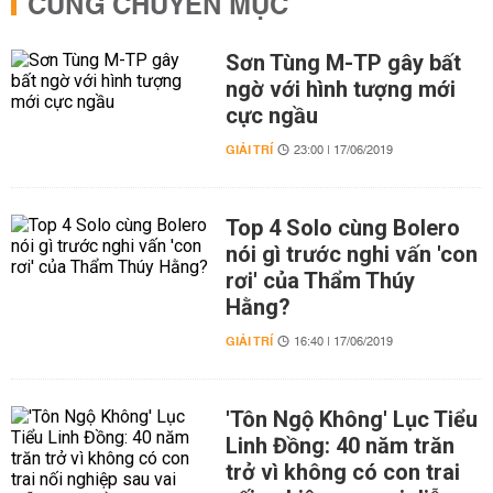
CÙNG CHUYÊN MỤC
Sơn Tùng M-TP gây bất
ngờ với hình tượng mới
cực ngầu
GIẢI TRÍ
23:00 | 17/06/2019
Top 4 Solo cùng Bolero
nói gì trước nghi vấn 'con
rơi' của Thẩm Thúy
Hằng?
GIẢI TRÍ
16:40 | 17/06/2019
'Tôn Ngộ Không' Lục Tiểu
Linh Đồng: 40 năm trăn
trở vì không có con trai