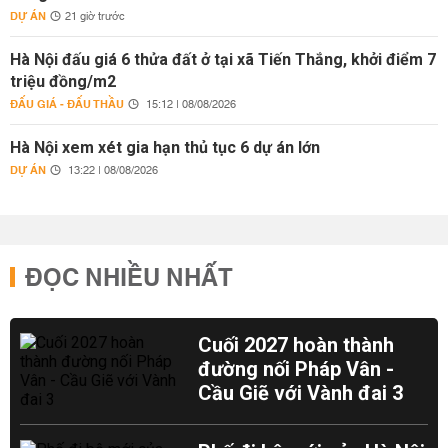
DỰ ÁN
21 giờ trước
Hà Nội đấu giá 6 thửa đất ở tại xã Tiến Thắng, khởi điểm 7
triệu đồng/m2
ĐẤU GIÁ - ĐẤU THẦU
15:12 | 08/08/2026
Hà Nội xem xét gia hạn thủ tục 6 dự án lớn
DỰ ÁN
13:22 | 08/08/2026
ĐỌC NHIỀU NHẤT
Cuối 2027 hoàn thành
đường nối Pháp Vân -
Cầu Giẽ với Vành đai 3