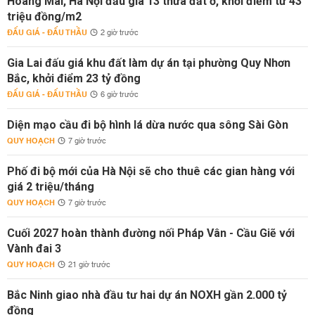
Hoàng Mai, Hà Nội đấu giá 13 thửa đất ở, khởi điểm từ 43
triệu đồng/m2
ĐẤU GIÁ - ĐẤU THẦU
2 giờ trước
Gia Lai đấu giá khu đất làm dự án tại phường Quy Nhơn
Bắc, khởi điểm 23 tỷ đồng
ĐẤU GIÁ - ĐẤU THẦU
6 giờ trước
Diện mạo cầu đi bộ hình lá dừa nước qua sông Sài Gòn
QUY HOẠCH
7 giờ trước
Phố đi bộ mới của Hà Nội sẽ cho thuê các gian hàng với
giá 2 triệu/tháng
QUY HOẠCH
7 giờ trước
Cuối 2027 hoàn thành đường nối Pháp Vân - Cầu Giẽ với
Vành đai 3
QUY HOẠCH
21 giờ trước
Bắc Ninh giao nhà đầu tư hai dự án NOXH gần 2.000 tỷ
đồng