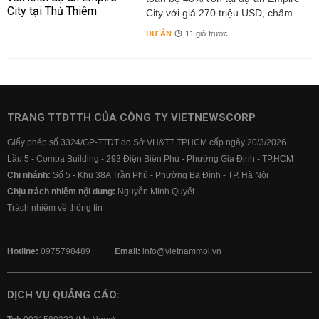
City với giá 270 triệu USD, chấm...
DỰ ÁN
11 giờ trước
TRANG TTĐTTH CỦA CÔNG TY VIETNEWSCORP
Giấy phép số 3324/GP-TTĐT do Sở VH&TT TPHCM cấp ngày 20/3/2026
Lầu 5 - Compa Building - 293 Điện Biên Phủ - Phường Gia Định - TP.HCM
Chi nhánh:
Số 5 - Khu 38A Trần Phú - Phường Ba Đình - TP. Hà Nội
Chịu trách nhiệm nội dung:
Nguyễn Minh Quyết
Trách nhiệm về thông tin
Hotline:
0975798489
Email:
info@vietnammoi.vn
DỊCH VỤ QUẢNG CÁO: