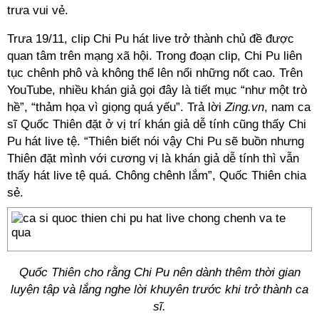
trưa vui vẻ.
Trưa 19/11, clip Chi Pu hát live trở thành chủ đề được
quan tâm trên mạng xã hội. Trong đoạn clip, Chi Pu liên
tục chênh phô và không thể lên nổi những nốt cao. Trên
YouTube, nhiều khán giả gọi đây là tiết mục “như một trò
hề”, “thảm họa vì giọng quá yếu”. Trả lời
Zing.vn
, nam ca
sĩ Quốc Thiên đặt ở vị trí khán giả dễ tính cũng thấy Chi
Pu hát live tệ. “Thiên biết nói vậy Chi Pu sẽ buồn nhưng
Thiên đặt mình với cương vị là khán giả dễ tính thì vẫn
thấy hát live tệ quá. Chông chênh lắm”, Quốc Thiên chia
sẻ.
Quốc Thiên cho rằng Chi Pu nên dành thêm thời gian
luyện tập và lắng nghe lời khuyên trước khi trở thành ca
sĩ.