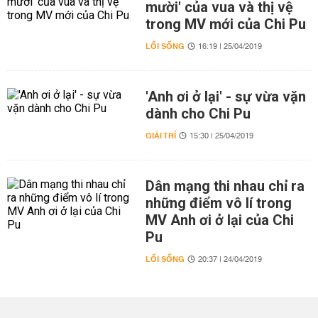
mười' của vua và thị vệ
trong MV mới của Chi Pu
LỐI SỐNG
16:19 | 25/04/2019
'Anh ơi ở lại' - sự vừa vặn
dành cho Chi Pu
GIẢI TRÍ
15:30 | 25/04/2019
Dân mạng thi nhau chỉ ra
những điểm vô lí trong
MV Anh ơi ở lại của Chi
Pu
LỐI SỐNG
20:37 | 24/04/2019