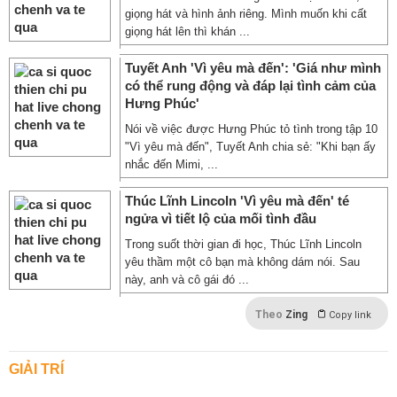
giọng hát và hình ảnh riêng. Mình muốn khi cất
giọng hát lên thì khán ...
Tuyết Anh 'Vì yêu mà đến': 'Giá như mình
có thể rung động và đáp lại tình cảm của
Hưng Phúc'
Nói về việc được Hưng Phúc tỏ tình trong tập 10
"Vì yêu mà đến", Tuyết Anh chia sẻ: "Khi bạn ấy
nhắc đến Mimi, ...
Thúc Lĩnh Lincoln 'Vì yêu mà đến' té
ngửa vì tiết lộ của mối tình đầu
Trong suốt thời gian đi học, Thúc Lĩnh Lincoln
yêu thầm một cô bạn mà không dám nói. Sau
này, anh và cô gái đó ...
Theo
Zing
Copy link
GIẢI TRÍ