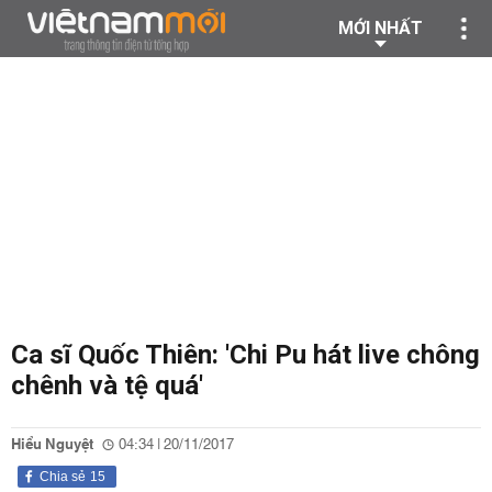
MỚI NHẤT
Ca sĩ Quốc Thiên: 'Chi Pu hát live chông
chênh và tệ quá'
Hiểu Nguyệt
04:34 | 20/11/2017
Chia sẻ
15