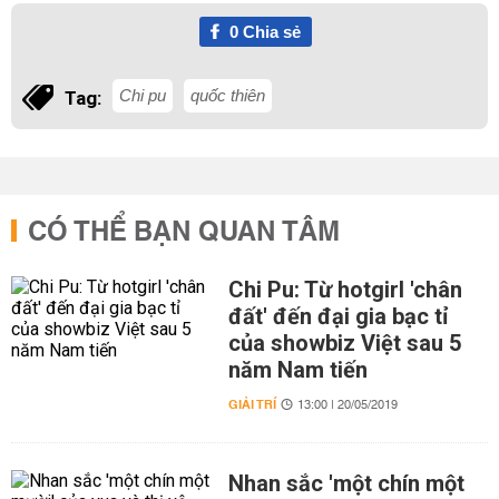
0
Chia sẻ
Chi pu
quốc thiên
Tag:
CÓ THỂ BẠN QUAN TÂM
Chi Pu: Từ hotgirl 'chân
đất' đến đại gia bạc tỉ
của showbiz Việt sau 5
năm Nam tiến
GIẢI TRÍ
13:00 | 20/05/2019
Nhan sắc 'một chín một