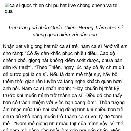
Trên trang cá nhân Quốc Thiên, Hương Tràm chia sẻ
chung quan điểm với đàn anh.
Nhận xét về giọng hát nữ ca sĩ trẻ, nam ca sĩ
Nhớ về em
cho rằng: “Cô ấy cần khắc phục nhiều điều. Cao độ
chênh phô, giọng hát không kiểm soát được, chưa bàn
đến kỹ thuật”. “Theo Thiên, ngay lúc này cô ấy chưa đủ
để được gọi là ca sĩ. Nếu là đam mê thật sự, hãy bỏ
thêm thời gian rèn luyện và lắng nghe khách quan hơn”,
anh nói. Nam ca sĩ nhấn mạnh: “Hãy chuẩn bị thật kỹ
trước khi muốn mình trở thành ca sĩ. Điều đó cho thấy
bạn có trách nhiệm với việc bạn đang làm”. Thần tượng
âm nhạc mùa thứ hai không đồng tình khi nhiều bạn trẻ
chưa đủ khả năng muốn trở thành ca sĩ với lý do “đam
mê”. “Đam mê giống như máu thịt của mình vậy. Vì thế,
có đam mê càng cần phải làm đến nơi đến chốn. Hiện