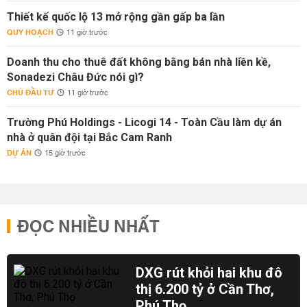
Thiết kế quốc lộ 13 mở rộng gần gấp ba lần
QUY HOẠCH
11 giờ trước
Doanh thu cho thuê đất không bằng bán nhà liền kề,
Sonadezi Châu Đức nói gì?
CHỦ ĐẦU TƯ
11 giờ trước
Trường Phú Holdings - Licogi 14 - Toàn Cầu làm dự án
nhà ở quân đội tại Bắc Cam Ranh
DỰ ÁN
15 giờ trước
ĐỌC NHIỀU NHẤT
DXG rút khỏi hai khu đô
thị 6.200 tỷ ở Cần Thơ,
Phú Thọ