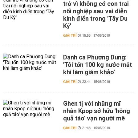
trở vì không có con trai
nối nghiệp sau vai diễn
kinh điển trong 'Tây Du
Ký'
GIẢI TRÍ
15:55 | 17/06/2019
Danh ca Phương Dung:
'Tôi tốn 100 kg nước mắt
khi làm giám khảo'
GIẢI TRÍ
22:44 | 15/06/2019
Ghen tị với những mĩ
nhân Kpop sở hữu 'hông
quả táo' vạn người mê
GIẢI TRÍ
21:48 | 15/06/2019