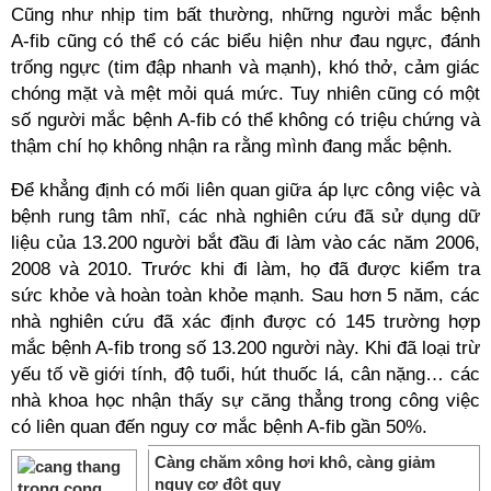
Cũng như nhịp tim bất thường, những người mắc bệnh
A-fib cũng có thể có các biểu hiện như đau ngực, đánh
trống ngực (tim đập nhanh và mạnh), khó thở, cảm giác
chóng mặt và mệt mỏi quá mức. Tuy nhiên cũng có một
số người mắc bệnh A-fib có thể không có triệu chứng và
thậm chí họ không nhận ra rằng mình đang mắc bệnh.
Để khẳng định có mối liên quan giữa áp lực công việc và
bệnh rung tâm nhĩ, các nhà nghiên cứu đã sử dụng dữ
liệu của 13.200 người bắt đầu đi làm vào các năm 2006,
2008 và 2010. Trước khi đi làm, họ đã được kiểm tra
sức khỏe và hoàn toàn khỏe mạnh. Sau hơn 5 năm, các
nhà nghiên cứu đã xác định được có 145 trường hợp
mắc bệnh A-fib trong số 13.200 người này. Khi đã loại trừ
yếu tố về giới tính, độ tuổi, hút thuốc lá, cân nặng… các
nhà khoa học nhận thấy sự căng thẳng trong công việc
có liên quan đến nguy cơ mắc bệnh A-fib gần 50%.
Càng chăm xông hơi khô, càng giảm
nguy cơ đột quỵ