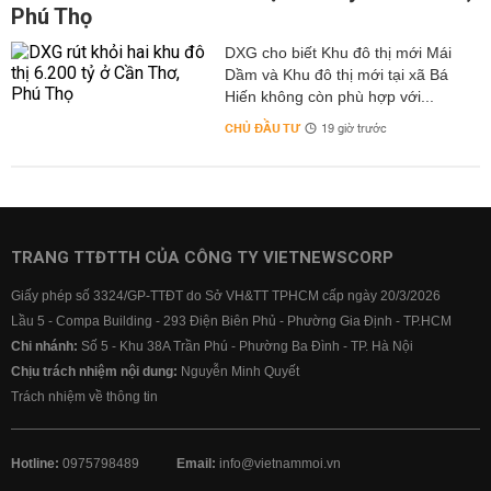
Phú Thọ
DXG cho biết Khu đô thị mới Mái
Dầm và Khu đô thị mới tại xã Bá
Hiến không còn phù hợp với...
CHỦ ĐẦU TƯ
19 giờ trước
TRANG TTĐTTH CỦA CÔNG TY VIETNEWSCORP
Giấy phép số 3324/GP-TTĐT do Sở VH&TT TPHCM cấp ngày 20/3/2026
Lầu 5 - Compa Building - 293 Điện Biên Phủ - Phường Gia Định - TP.HCM
Chi nhánh:
Số 5 - Khu 38A Trần Phú - Phường Ba Đình - TP. Hà Nội
Chịu trách nhiệm nội dung:
Nguyễn Minh Quyết
Trách nhiệm về thông tin
Hotline:
0975798489
Email:
info@vietnammoi.vn