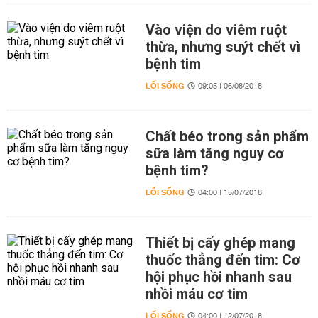
Vào viện do viêm ruột
thừa, nhưng suýt chết vì
bệnh tim
LỐI SỐNG
09:05 | 06/08/2018
Chất béo trong sản phẩm
sữa làm tăng nguy cơ
bệnh tim?
LỐI SỐNG
04:00 | 15/07/2018
Thiết bị cấy ghép mang
thuốc thẳng đến tim: Cơ
hội phục hồi nhanh sau
nhồi máu cơ tim
LỐI SỐNG
04:00 | 12/07/2018