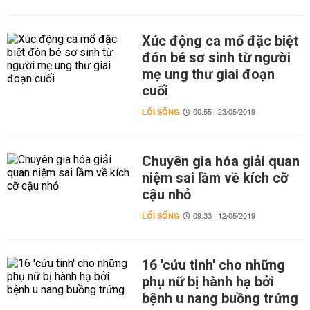
Xúc động ca mổ đặc biệt
đón bé sơ sinh từ người
mẹ ung thư giai đoạn
cuối
LỐI SỐNG
00:55 | 23/05/2019
Chuyên gia hóa giải quan
niệm sai lầm về kích cỡ
cậu nhỏ
LỐI SỐNG
09:33 | 12/05/2019
16 'cứu tinh' cho những
phụ nữ bị hành hạ bởi
bệnh u nang buồng trứng