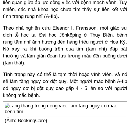
liên quan giữa áp lực công việc với bệnh mạch vành. Tuy
nhiên, các nhà khoa học chưa tìm thấy sự liên kết với
tình trạng rung nhĩ (A-fib).
Theo nhà nghiên cứu Eleanor I. Fransson, một giáo sư
dịch tễ học tại Đại học Jönköping ở Thụy Điển, bệnh
rung tâm nhĩ ảnh hưởng đến hàng triệu người ở Hoa Kỳ.
Nó xảy ra khi buồng trên của tim (tâm nhĩ) đập bất
thường và làm gián đoạn lưu lượng máu đến buồng dưới
(tâm thất).
Tình trạng này có thể là tạm thời hoặc vĩnh viễn, và nó
sẽ làm tăng nguy cơ đột quỵ. Một người mắc bệnh A-fib
có nguy cơ bị đột quỵ cao gấp 4 - 5 lần so với người
không mắc bệnh.
(Ảnh: BookingCare)