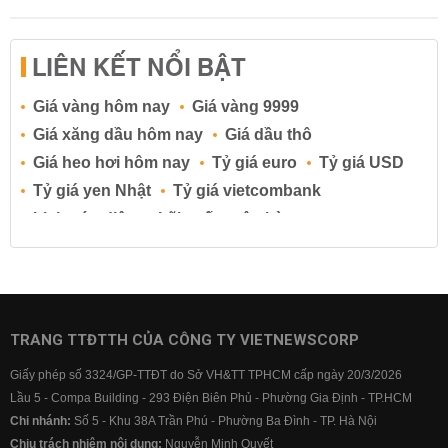
LIÊN KẾT NỔI BẬT
Giá vàng hôm nay
Giá vàng 9999
Giá xăng dầu hôm nay
Giá dầu thô
Giá heo hơi hôm nay
Tỷ giá euro
Tỷ giá USD
Tỷ giá yen Nhật
Tỷ giá vietcombank
Lịch cúp điện
Lãi suất ngân hàng
Lãi suất tiết kiệm
Lãi suất tiền gửi
Lãi suất ngân hàng Agribank
Lãi suất ngân hàng Sacombank
Lãi suất ngân hàng BIDV
TRANG TTĐTTH CỦA CÔNG TY VIETNEWSCORP
Lãi suất ngân hàng Vietinbank
Giấy phép số 3324/GP-TTĐT do Sở VH&TT TPHCM cấp ngày 20/3/2026
Lãi suất ngân hàng Vietcombank
Lầu 5 - Compa Building - 293 Điện Biên Phủ - Phường Gia Định - TP.HCM
Chi nhánh:
Số 5 - Khu 38A Trần Phú - Phường Ba Đình - TP. Hà Nội
Chịu trách nhiệm nội dung:
Nguyễn Minh Quyết