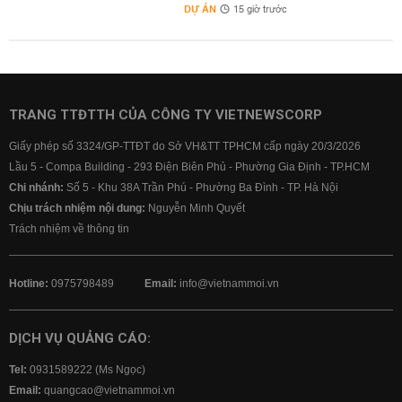
DỰ ÁN
15 giờ trước
TRANG TTĐTTH CỦA CÔNG TY VIETNEWSCORP
Giấy phép số 3324/GP-TTĐT do Sở VH&TT TPHCM cấp ngày 20/3/2026
Lầu 5 - Compa Building - 293 Điện Biên Phủ - Phường Gia Định - TP.HCM
Chi nhánh:
Số 5 - Khu 38A Trần Phú - Phường Ba Đình - TP. Hà Nội
Chịu trách nhiệm nội dung:
Nguyễn Minh Quyết
Trách nhiệm về thông tin
Hotline:
0975798489
Email:
info@vietnammoi.vn
DỊCH VỤ QUẢNG CÁO:
Tel:
0931589222 (Ms Ngọc)
Email:
quangcao@vietnammoi.vn