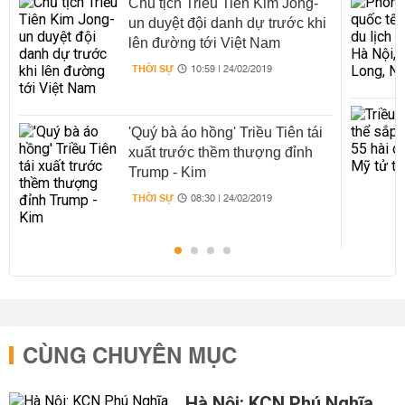
Chủ tịch Triều Tiên Kim Jong-
un duyệt đội danh dự trước khi
lên đường tới Việt Nam
THỜI SỰ
10:59 | 24/02/2019
'Quý bà áo hồng' Triều Tiên tái
xuất trước thềm thượng đỉnh
Trump - Kim
THỜI SỰ
08:30 | 24/02/2019
CÙNG CHUYÊN MỤC
Hà Nội: KCN Phú Nghĩa