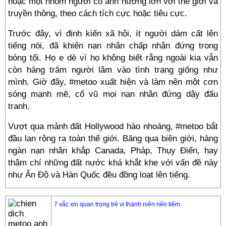
hoặc một nhóm người có ảnh hưởng lớn với thế giới và
truyền thông, theo cách tích cực hoặc tiêu cực.
Trước đây, vì định kiến xã hội, ít người dám cất lên
tiếng nói, đã khiến nạn nhân chấp nhận đứng trong
bóng tối. Họ e dè vì họ không biết rằng ngoài kia vẫn
còn hàng trăm người lâm vào tình trạng giống như
mình. Giờ đây, #metoo xuất hiện và làm nên một cơn
sóng mạnh mẽ, cổ vũ mọi nạn nhân đứng dậy đấu
tranh.
Vượt qua mảnh đất Hollywood hào nhoáng, #metoo bắt
đầu lan rộng ra toàn thế giới. Băng qua biên giới, hàng
ngàn nạn nhân khắp Canada, Pháp, Thụy Điển, hay
thậm chí những đất nước khá khắt khe với vấn đề này
như Ấn Độ và Hàn Quốc đều đồng loạt lên tiếng.
7 vắc xin quan trọng trẻ vị thành niên nên tiêm