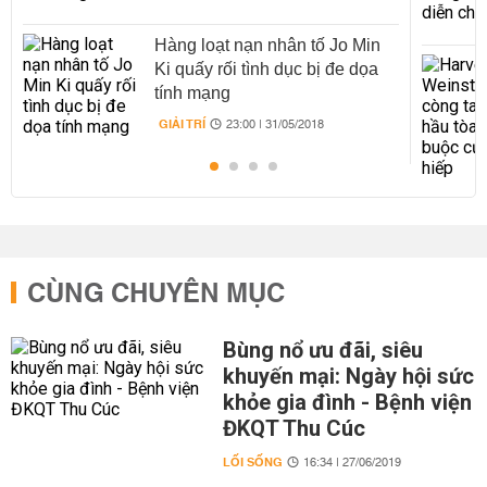
Hàng loạt nạn nhân tố Jo Min
Ki quấy rối tình dục bị đe dọa
tính mạng
GIẢI TRÍ
23:00 | 31/05/2018
CÙNG CHUYÊN MỤC
Bùng nổ ưu đãi, siêu
khuyến mại: Ngày hội sức
khỏe gia đình - Bệnh viện
ĐKQT Thu Cúc
LỐI SỐNG
16:34 | 27/06/2019