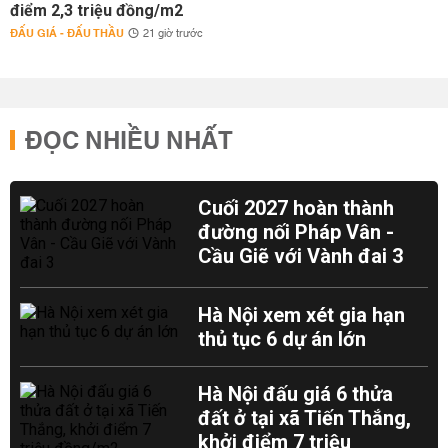
điểm 2,3 triệu đồng/m2
ĐẤU GIÁ - ĐẤU THẦU
21 giờ trước
ĐỌC NHIỀU NHẤT
Cuối 2027 hoàn thành
đường nối Pháp Vân -
Cầu Giẽ với Vành đai 3
Hà Nội xem xét gia hạn
thủ tục 6 dự án lớn
Hà Nội đấu giá 6 thửa
đất ở tại xã Tiến Thắng,
khởi điểm 7 triệu