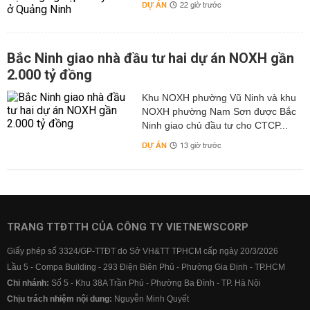
DỰ ÁN
22 giờ trước
Bắc Ninh giao nhà đầu tư hai dự án NOXH gần
2.000 tỷ đồng
Khu NOXH phường Vũ Ninh và khu
NOXH phường Nam Sơn được Bắc
Ninh giao chủ đầu tư cho CTCP...
DỰ ÁN
13 giờ trước
TRANG TTĐTTH CỦA CÔNG TY VIETNEWSCORP
Giấy phép số 3324/GP-TTĐT do Sở VH&TT TPHCM cấp ngày 20/3/2026
Lầu 5 - Compa Building - 293 Điện Biên Phủ - Phường Gia Định - TP.HCM
Chi nhánh:
Số 5 - Khu 38A Trần Phú - Phường Ba Đình - TP. Hà Nội
Chịu trách nhiệm nội dung:
Nguyễn Minh Quyết