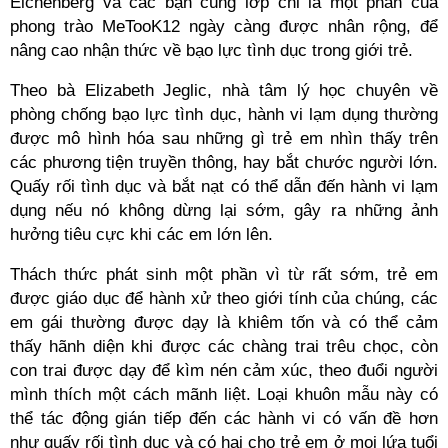
Eichenberg và các bạn cùng lớp chỉ là một phần của
phong trào MeTooK12 ngày càng được nhân rộng, để
nâng cao nhận thức về bạo lực tình dục trong giới trẻ.
Theo bà Elizabeth Jeglic, nhà tâm lý học chuyên về
phòng chống bạo lực tình dục, hành vi lạm dụng thường
được mô hình hóa sau những gì trẻ em nhìn thấy trên
các phương tiện truyền thông, hay bắt chước người lớn.
Quấy rối tình dục và bắt nạt có thể dẫn đến hành vi lạm
dụng nếu nó không dừng lại sớm, gây ra những ảnh
hưởng tiêu cực khi các em lớn lên.
Thách thức phát sinh một phần vì từ rất sớm, trẻ em
được giáo dục để hành xử theo giới tính của chúng, các
em gái thường được dạy là khiêm tốn và có thể cảm
thấy hãnh diện khi được các chàng trai trêu chọc, còn
con trai được dạy để kìm nén cảm xúc, theo đuổi người
mình thích một cách mãnh liệt. Loại khuôn mẫu này có
thể tác động gián tiếp đến các hành vi có vấn đề hơn
như quấy rối tình dục và có hại cho trẻ em ở mọi lứa tuổi