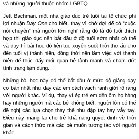
và những người thuộc nhóm LGBTQ.
Jett Bachman, một nhà giáo dục trẻ tuổi tại tổ chức phi
lợi nhuận
Day One
cho biết, thay vì chờ đợi để có “cuộc
nói chuyện” mà người lớn nghĩ rằng đó là độ tuổi thích
hợp thì giáo dục nên bắt đầu ở độ tuổi sớm nhất có thể
và duy trì bài học đó liên tục xuyên suốt thời thơ ấu cho
đến tuổi vị thành niên, đồng thời nên làm việc với thanh
niên để thúc đẩy mối quan hệ lành mạnh và chấm dứt
tình trạng lạm dụng.
Những bài học này có thể bắt đầu ở mức độ giảng dạy
cơ bản nhất như dạy các em cách vạch ranh giới rõ ràng
với người khác. Ví dụ, thay vì ép trẻ em đến ôm họ hàng
hay những người mà các bé không biết, người lớn có thể
đề nghị các lựa chọn thay thế như đập tay hay vẫy tay.
Điều này mang lại cho trẻ khả năng quyết định về thời
gian và cách thức mà các bé muốn tương tác với người
khác.