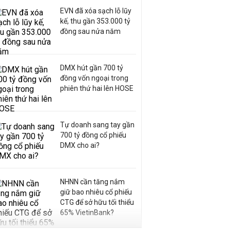
EVN đã xóa sạch lỗ lũy
kế, thu gần 353.000 tỷ
đồng sau nửa năm
DMX hút gần 700 tỷ
đồng vốn ngoại trong
phiên thứ hai lên HOSE
Tự doanh sang tay gần
700 tỷ đồng cổ phiếu
DMX cho ai?
NHNN cần tăng nắm
giữ bao nhiêu cổ phiếu
CTG để sở hữu tối thiểu
65% VietinBank?