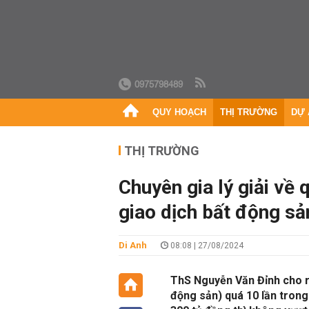
0975798489
QUY HOẠCH
THỊ TRƯỜNG
DỰ 
THỊ TRƯỜNG
Chuyên gia lý giải về
giao dịch bất động s
Di Anh
08:08 | 27/08/2024
ThS Nguyễn Văn Đỉnh cho rằ
động sản) quá 10 lần trong