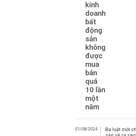
kinh
doanh
bất
động
sản
không
được
mua
bán
quá
10 lần
một
năm
01/08/2024
Ba luật mới ch
sản sẽ ra sao