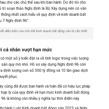
hau cho các chủ thể sau khi ban hành. Do đó tôi cho
hủ trì soạn thảo Nghị định là Bộ Xây dựng nên có văn
thống nhất cách hiểu về quy định về kinh doanh bất
u 7 Nghị định 96”.
iết điều kiện của chủ thể kinh doanh bất động sản là cần thiết.
với cá nhân vượt hạn mức
có một số ý kiến đặt ra về tính logic trong việc lượng
g sản quy mô nhỏ. Hồ sơ xây dựng Nghị định 96 còn
 ra định lượng con số 300 tỷ đồng và 10 lần giao dịch
huyết phục.
này cũng đã được ban hành và hiện đã có hiệu lực pháp
nh hợp lý của quy định về hạn mức kinh doanh bất động
96 là không còn nhiều ý nghĩa tại thời điểm này.
h thi hành Luật Kinh doanh bất động sản 2023 và Nghị