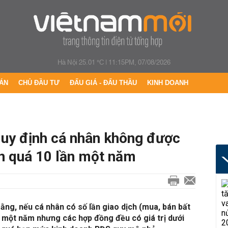
Hà Nội 25.01 °C
|
11:15PM, 07/08/2026
ÁN
CHỦ ĐẦU TƯ
ĐẤU GIÁ - ĐẤU THẦU
KINH DOANH
 quy định cá nhân không được
ản quá 10 lần một năm
ng, nếu cá nhân có số lần giao dịch (mua, bán bất
 một năm nhưng các hợp đồng đều có giá trị dưới