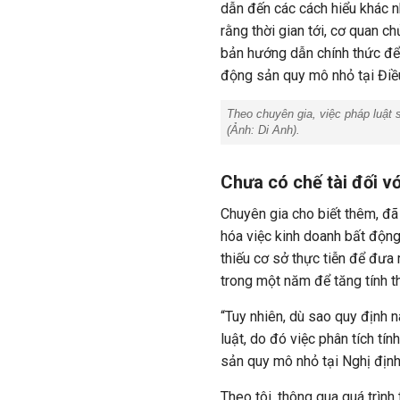
dẫn đến các cách hiểu khác n
rằng thời gian tới, cơ quan c
bản hướng dẫn chính thức để 
động sản quy mô nhỏ tại Điề
Theo chuyên gia, việc pháp luật s
(Ảnh:
Di Anh
).
Chưa có chế tài đối 
Chuyên gia cho biết thêm, đã 
hóa việc kinh doanh bất độn
thiếu cơ sở thực tiễn để đưa
trong một năm để tăng tính t
“Tuy nhiên, dù sao quy định 
luật, do đó việc phân tích tí
sản quy mô nhỏ tại Nghị định 
Theo tôi, thông qua quá trìn