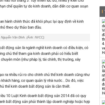
n vào hồi tháng 3. Tuy nhiên lúc đó, nhiều ý kiến cho
 hạn chế quyền tự do kinh doanh, dẫn đến cơ quan soạn
an hành chính thức đã khôi phục lại quy định về kinh
nhỏ theo dự thảo ban đầu.
Nguyễn Văn Đỉnh. (Ảnh:
NVCC
).
bất động sản là ngành nghề kinh doanh có điều kiện, có
ững chủ thể tham gia kinh doanh phải có hiểu biết
huyên môn (như pháp lý, tài chính, thị trường, xây
ạo ra nhiều rủi ro cho chính chủ thể kinh doanh cũng như
m khách hàng, cơ quan quản lý nhà nước… Do đó, việc
chủ thể kinh doanh bất động sản là cần thiết.
 Điều 10 Luật Kinh doanh bất động sản 2014 đã có quy
oanh bất động sản phải thành lập doanh nghiệp hoặc hợp