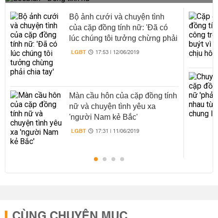
Bộ ảnh cưới và chuyện tình
của cặp đồng tính nữ: 'Đã có
lúc chúng tôi tưởng chừng phải
chia tay'
LGBT
17:53 | 12/06/2019
Màn cầu hôn của cặp đồng tính
nữ và chuyện tình yêu xa
'người Nam kẻ Bắc'
LGBT
17:31 | 11/06/2019
CÙNG CHUYÊN MỤC