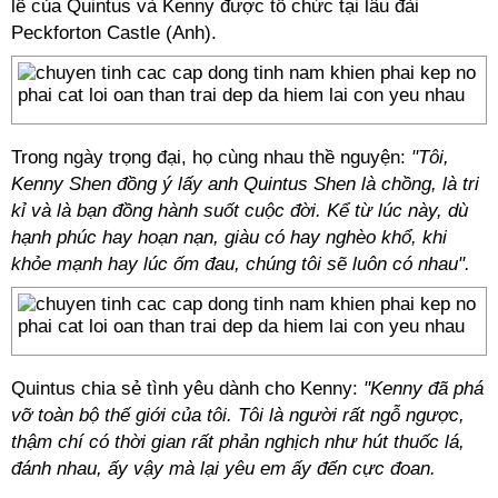
lễ của Quintus và Kenny được tổ chức tại lâu đài
Peckforton Castle (Anh).
Trong ngày trọng đại, họ cùng nhau thề nguyện:
"Tôi,
Kenny Shen đồng ý lấy anh Quintus Shen là chồng, là tri
kỉ và là bạn đồng hành suốt cuộc đời. Kể từ lúc này, dù
hạnh phúc hay hoạn nạn, giàu có hay nghèo khổ, khi
khỏe mạnh hay lúc ốm đau, chúng tôi sẽ luôn có nhau".
Quintus chia sẻ tình yêu dành cho Kenny:
"Kenny đã phá
vỡ toàn bộ thế giới của tôi. Tôi là người rất ngỗ ngược,
thậm chí có thời gian rất phản nghịch như hút thuốc lá,
đánh nhau, ấy vậy mà lại yêu em ấy đến cực đoan.