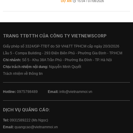
DỰ ÁN
15:04 | 07/08/2026
TRANG TTĐTTH CỦA CÔNG TY VIETNEWSCORP
Giấy phép số 3324/GP-TTĐT do Sở VH&TT TPHCM cấp ngày 20/3/2026
Lầu 5 - Compa Building - 293 Điện Biên Phủ - Phường Gia Định - TP.HCM
Chi nhánh:
Số 5 - Khu 38A Trần Phú - Phường Ba Đình - TP. Hà Nội
Chịu trách nhiệm nội dung:
Nguyễn Minh Quyết
Trách nhiệm về thông tin
Hotline:
0975798489
Email:
info@vietnammoi.vn
DỊCH VỤ QUẢNG CÁO:
Tel:
0931589222 (Ms Ngọc)
Email:
quangcao@vietnammoi.vn