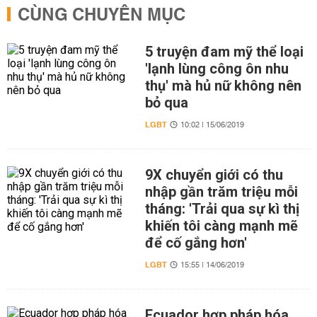
CÙNG CHUYÊN MỤC
5 truyện đam mỹ thể loại
'lạnh lùng công ôn nhu
thụ' mà hủ nữ không nên
bỏ qua
LGBT
10:02 | 15/06/2019
9X chuyển giới có thu
nhập gần trăm triệu mỗi
tháng: 'Trải qua sự kì thị
khiến tôi càng mạnh mẽ
để cố gắng hơn'
LGBT
15:55 | 14/06/2019
Ecuador hợp pháp hóa