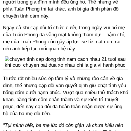
người trong gia đình mình đều ủng hộ. Thế nhưng về
phía Tuấn Phong thì lại khác, anh bị gia đình phản đối
chuyện tình cảm này.
Ngay cả khi cặp đôi tổ chức cưới, trong ngày vui bố mẹ
của Tuấn Phong đã vắng mặt không tham dự. Thậm chí,
mẹ của Tuấn Phong còn gây áp lực sẽ từ mặt con trai
nếu anh tiếp tục mối quan hệ này.
Trước rất nhiều sức ép tâm lý và những rào cản về gia
đình, thế nhưng cặp đôi vẫn quyết định giữ chặt tình yêu
bằng đám cưới hạnh phúc. Vượt qua nhiều thử thách khó
khăn, bằng tình cảm chân thành và sự kiên trì thuyết
phục, đến nay cặp đôi đã hoàn toàn nhận được sự ủng
hộ của ba mẹ đôi bên.
"Tụi mình biết, ba mẹ lúc đó còn giận và chưa hiểu nên