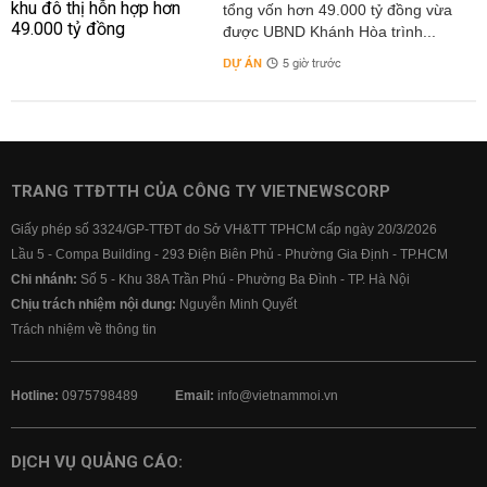
tổng vốn hơn 49.000 tỷ đồng vừa
được UBND Khánh Hòa trình...
DỰ ÁN
5 giờ trước
TRANG TTĐTTH CỦA CÔNG TY VIETNEWSCORP
Giấy phép số 3324/GP-TTĐT do Sở VH&TT TPHCM cấp ngày 20/3/2026
Lầu 5 - Compa Building - 293 Điện Biên Phủ - Phường Gia Định - TP.HCM
Chi nhánh:
Số 5 - Khu 38A Trần Phú - Phường Ba Đình - TP. Hà Nội
Chịu trách nhiệm nội dung:
Nguyễn Minh Quyết
Trách nhiệm về thông tin
Hotline:
0975798489
Email:
info@vietnammoi.vn
DỊCH VỤ QUẢNG CÁO: