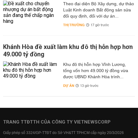
Theo đại diện Bộ Xây dựng, dự thảo
Luật Kinh doanh Bất động sản sửa
đổi quy định, đối với dự án...
THỊ TRƯỜNG
17 giờ trước
Khánh Hòa đề xuất làm khu đô thị hỗn hợp hơn
49.000 tỷ đồng
Khu đô thị hỗn hợp Vĩnh Lương,
tổng vốn hơn 49.000 tỷ đồng vừa
được UBND Khánh Hòa trình...
DỰ ÁN
13 giờ trước
TRANG TTĐTTH CỦA CÔNG TY VIETNEWSCORP
Giấy phép số 3324/GP-TTĐT do Sở VH&TT TPHCM cấp ngày 20/3/2026