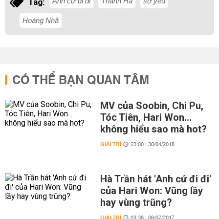
Anh cứ đi đi
Thanh Hà
sợ yêu
Tag:
Hoàng Nhã
CÓ THỂ BẠN QUAN TÂM
MV của Soobin, Chi Pu,
Tóc Tiên, Hari Won...
không hiểu sao mà hot?
GIẢI TRÍ
23:00 | 30/04/2018
Hà Trần hát 'Anh cứ đi đi'
của Hari Won: Vũng lầy
hay vùng trũng?
GIẢI TRÍ
03:38 | 06/07/2017