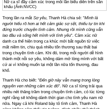
Nữ ca sĩ đầy cảm xúc trong mỗi lần biểu diễn trên sân
khấu (Ảnh:NVCC)
Trong lần ra mắt
Sợ yêu
, Thanh Hà chia sẻ: "
Mình là
người hiểu rõ hơn ai hết cảm giác sợ sệt, thiếu tự tin khi
đứng trước chuyện tình cảm. Nhưng rồi mình cũng vẫn
lao đầu và sống hết mình với tình yêu
". Cảm xúc nữ
danh ca thể hiện trong ca khúc mới bắt nguồn từ việc
mất niềm tin, chịu quá nhiều tổn thương sau thất bại
trong chuyện tình cảm. Khi đó, trong mỗi người dễ hình
thành một nỗi sợ yêu, không dám mở lòng mình với bất
cứ ai vì không muốn lại một lần nữa tổn thương, đau
khổ.
Thanh Hà cho biết: "
Đến giờ này vẫn mang trong lòng
nguyên vẹn những cảm xúc đó
". Nữ ca sĩ từng trải qua
nhiều nét thăng trầm trong chuyện tình cảm, có lúc từng
nghĩ rằng sẽ không dành thời gian cho tình yêu nam nữ
nữa. Ngay cả khi Roland bày tỏ tình cảm, Thanh Hà