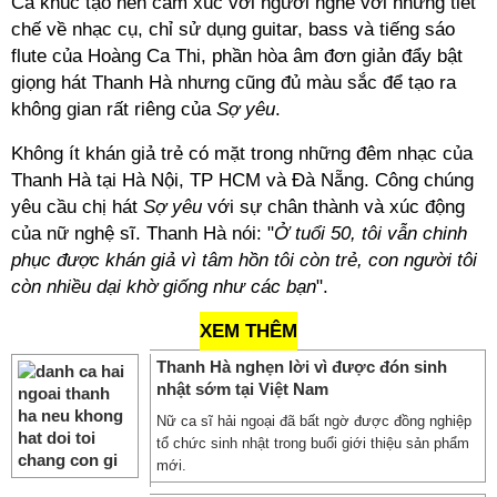
Ca khúc tạo nên cảm xúc với người nghe với những tiết
chế về nhạc cụ, chỉ sử dụng guitar, bass và tiếng sáo
flute của Hoàng Ca Thi, phần hòa âm đơn giản đẩy bật
giọng hát Thanh Hà nhưng cũng đủ màu sắc để tạo ra
không gian rất riêng của
Sợ yêu
.
Không ít khán giả trẻ có mặt trong những đêm nhạc của
Thanh Hà tại Hà Nội, TP HCM và Đà Nẵng. Công chúng
yêu cầu chị hát
Sợ yêu
với sự chân thành và xúc động
của nữ nghệ sĩ. Thanh Hà nói: "
Ở tuổi 50, tôi vẫn chinh
phục được khán giả vì tâm hồn tôi còn trẻ, con người tôi
còn nhiều dại khờ giống như các bạn
".
XEM THÊM
Thanh Hà nghẹn lời vì được đón sinh
nhật sớm tại Việt Nam
Nữ ca sĩ hải ngoại đã bất ngờ được đồng nghiệp
tổ chức sinh nhật trong buổi giới thiệu sản phẩm
mới.