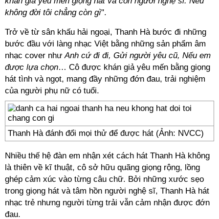
khán giả yêu mến giọng hát và con người nghệ sĩ. Nếu
không đời tôi chẳng còn gì
".
Trở về từ sân khấu hải ngoại, Thanh Hà bước đi những
bước đầu với làng nhạc Việt bằng những sản phẩm âm
nhạc cover như
Anh cứ đi đi, Gửi người yêu cũ, Nếu em
được lựa chọn
… Cô được khán giả yêu mến bằng giọng
hát tình và ngọt, mang đầy những đớn đau, trải nghiệm
của người phụ nữ có tuổi.
Thanh Hà đánh đổi mọi thử để được hát (Ảnh: NVCC)
Nhiều thế hệ đàn em nhận xét cách hát Thanh Hà không
là thiên về kĩ thuật, cô sở hữu quãng giọng rộng, lồng
ghép cảm xúc vào từng câu chữ. Bởi những xước sẹo
trong giọng hát và tâm hồn người nghệ sĩ, Thanh Hà hát
nhạc trẻ nhưng người từng trải vẫn cảm nhận được đớn
đau.