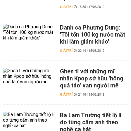
GIẢI TRÍ
15:55 | 17/06/2019
Danh ca Phương Dung:
'Tôi tốn 100 kg nước mắt
khi làm giám khảo'
GIẢI TRÍ
22:44 | 15/06/2019
Ghen tị với những mĩ
nhân Kpop sở hữu 'hông
quả táo' vạn người mê
GIẢI TRÍ
21:48 | 15/06/2019
Ba Lam Trường tiết lộ lí
do từng cấm anh theo
nghề ca hát