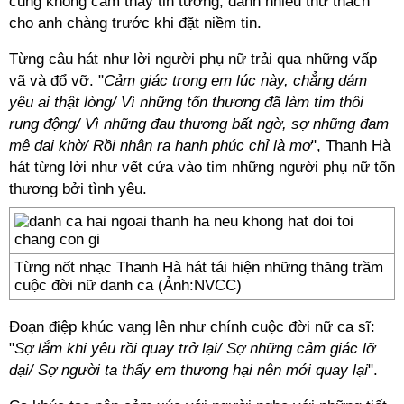
cũng không cảm thấy tin tưởng, dành nhiều thử thách
cho anh chàng trước khi đặt niềm tin.
Từng câu hát như lời người phụ nữ trải qua những vấp
vã và đổ vỡ. "
Cảm giác trong em lúc này, chẳng dám
yêu ai thật lòng/ Vì những tổn thương đã làm tim thôi
rung động/ Vì những đau thương bất ngờ, sợ những đam
mê dại khờ/ Rồi nhận ra hạnh phúc chỉ là mơ
", Thanh Hà
hát từng lời như vết cứa vào tim những người phụ nữ tổn
thương bởi tình yêu.
Từng nốt nhạc Thanh Hà hát tái hiện những thăng trầm
cuộc đời nữ danh ca (Ảnh:NVCC)
Đoạn điệp khúc vang lên như chính cuộc đời nữ ca sĩ:
"
Sợ lắm khi yêu rồi quay trở lại/ Sợ những cảm giác lỡ
dại/ Sợ người ta thấy em thương hại nên mới quay lại
".