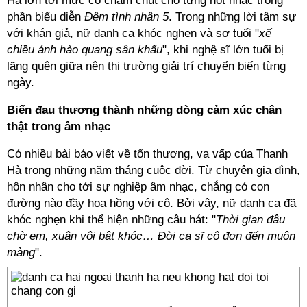
Hà lớn tới mức cô chăm chút cho từng nốt nhạc trong
phần biểu diễn
Đêm tình nhân 5
. Trong những lời tâm sự
với khán giả, nữ danh ca khóc nghẹn và sợ tuổi "
xế
chiều ánh hào quang sân khấu
", khi nghệ sĩ lớn tuổi bị
lãng quên giữa nên thị trường giải trí chuyển biến từng
ngày.
Biến đau thương thành những dòng cảm xúc chân
thật trong âm nhạc
Có nhiều bài báo viết về tổn thương, va vấp của Thanh
Hà trong những năm tháng cuộc đời. Từ chuyện gia đình,
hôn nhân cho tới sự nghiệp âm nhạc, chẳng có con
đường nào đầy hoa hồng với cô. Bởi vậy, nữ danh ca đã
khóc nghẹn khi thể hiện những câu hát: "
Thời gian đâu
chờ em, xuân vội bật khóc… Đời ca sĩ cô đơn đến muộn
màng
".