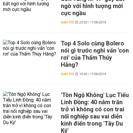
ngờ với hình tượng mới
cực ngầu
GIẢI TRÍ
23:00 | 17/06/2019
Top 4 Solo cùng Bolero
nói gì trước nghi vấn 'con
rơi' của Thẩm Thúy
Hằng?
GIẢI TRÍ
16:40 | 17/06/2019
'Tôn Ngộ Không' Lục Tiểu
Linh Đồng: 40 năm trăn
trở vì không có con trai
nối nghiệp sau vai diễn
kinh điển trong 'Tây Du
Ký'