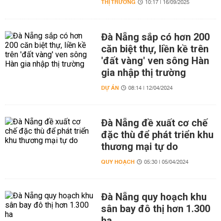
THỊ TRƯỜNG
10:17 | 16/09/2025
Đà Nẵng sắp có hơn 200
căn biệt thự, liền kề trên
'đất vàng' ven sông Hàn
gia nhập thị trường
DỰ ÁN
08:14 | 12/04/2024
Đà Nẵng đề xuất cơ chế
đặc thù để phát triển khu
thương mại tự do
QUY HOẠCH
05:30 | 05/04/2024
Đà Nẵng quy hoạch khu
sân bay đô thị hơn 1.300
ha