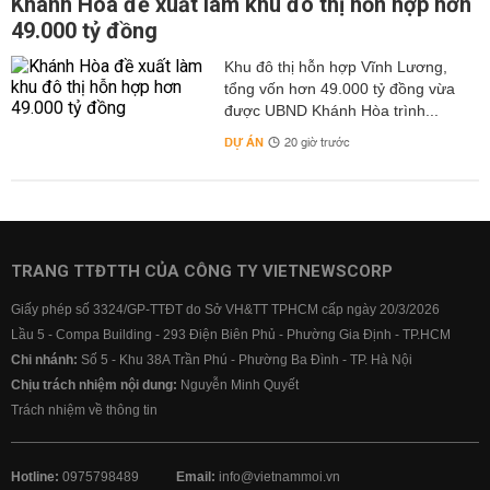
Khánh Hòa đề xuất làm khu đô thị hỗn hợp hơn
49.000 tỷ đồng
Khu đô thị hỗn hợp Vĩnh Lương,
tổng vốn hơn 49.000 tỷ đồng vừa
được UBND Khánh Hòa trình...
DỰ ÁN
20 giờ trước
TRANG TTĐTTH CỦA CÔNG TY VIETNEWSCORP
Giấy phép số 3324/GP-TTĐT do Sở VH&TT TPHCM cấp ngày 20/3/2026
Lầu 5 - Compa Building - 293 Điện Biên Phủ - Phường Gia Định - TP.HCM
Chi nhánh:
Số 5 - Khu 38A Trần Phú - Phường Ba Đình - TP. Hà Nội
Chịu trách nhiệm nội dung:
Nguyễn Minh Quyết
Trách nhiệm về thông tin
Hotline:
0975798489
Email:
info@vietnammoi.vn