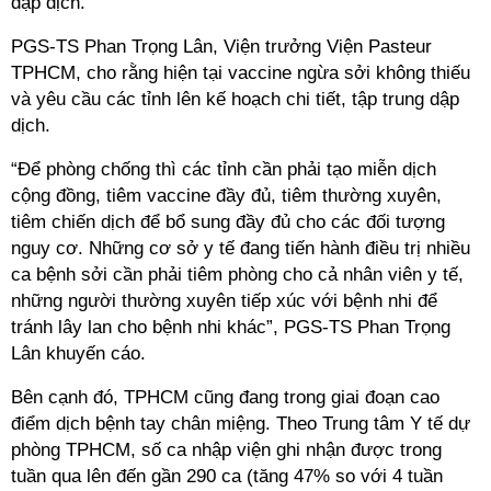
dập dịch.
PGS-TS Phan Trọng Lân, Viện trưởng Viện Pasteur
TPHCM, cho rằng hiện tại vaccine ngừa sởi không thiếu
và yêu cầu các tỉnh lên kế hoạch chi tiết, tập trung dập
dịch.
“Để phòng chống thì các tỉnh cần phải tạo miễn dịch
cộng đồng, tiêm vaccine đầy đủ, tiêm thường xuyên,
tiêm chiến dịch để bổ sung đầy đủ cho các đối tượng
nguy cơ. Những cơ sở y tế đang tiến hành điều trị nhiều
ca bệnh sởi cần phải tiêm phòng cho cả nhân viên y tế,
những người thường xuyên tiếp xúc với bệnh nhi để
tránh lây lan cho bệnh nhi khác”, PGS-TS Phan Trọng
Lân khuyến cáo.
Bên cạnh đó, TPHCM cũng đang trong giai đoạn cao
điểm dịch bệnh tay chân miệng. Theo Trung tâm Y tế dự
phòng TPHCM, số ca nhập viện ghi nhận được trong
tuần qua lên đến gần 290 ca (tăng 47% so với 4 tuần