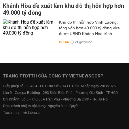
Khánh Hòa đề xuất làm khu đô thị hỗn hợp hơn
49.000 tỷ đồng
Khu đô thị hỗn hợp Vĩnh Lương,
tổng vốn hơn 49.000 tỷ đồng vừa
được UBND Khánh Hòa trình...
DỰ ÁN
21 giờ trước
TRANG TTĐTTH CỦA CÔNG TY VIETNEWSCORP
Giấy phép số 3324/GP-TTĐT do Sở VH&TT TPHCM cấp ngày 20/3/2026
Lầu 5 - Compa Building - 293 Điện Biên Phủ - Phường Gia Định - TP.HCM
Chi nhánh:
Số 5 - Khu 38A Trần Phú - Phường Ba Đình - TP. Hà Nội
Chịu trách nhiệm nội dung:
Nguyễn Minh Quyết
Trách nhiệm về thông tin