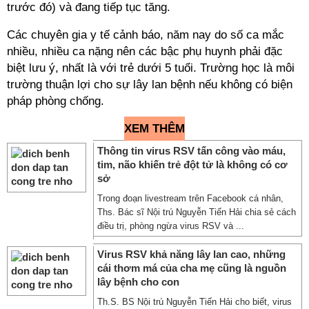
trước đó) và đang tiếp tục tăng.
Các chuyên gia y tế cảnh báo, năm nay do số ca mắc
nhiều, nhiều ca nặng nên các bậc phụ huynh phải đặc
biệt lưu ý, nhất là với trẻ dưới 5 tuổi. Trường học là môi
trường thuận lợi cho sự lây lan bệnh nếu không có biện
pháp phòng chống.
XEM THÊM
Thông tin virus RSV tấn công vào máu,
tim, não khiến trẻ đột tử là không có cơ
sở
Trong đoạn livestream trên Facebook cá nhân,
Ths. Bác sĩ Nội trú Nguyễn Tiến Hải chia sẻ cách
điều trị, phòng ngừa virus RSV và ...
Virus RSV khả năng lây lan cao, những
cái thơm má của cha mẹ cũng là nguồn
lây bệnh cho con
Th.S. BS Nội trú Nguyễn Tiến Hải cho biết, virus