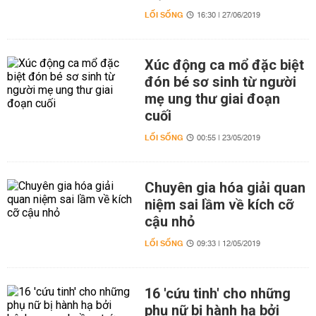
LỐI SỐNG
16:30 | 27/06/2019
Xúc động ca mổ đặc biệt
đón bé sơ sinh từ người
mẹ ung thư giai đoạn
cuối
LỐI SỐNG
00:55 | 23/05/2019
Chuyên gia hóa giải quan
niệm sai lầm về kích cỡ
cậu nhỏ
LỐI SỐNG
09:33 | 12/05/2019
16 'cứu tinh' cho những
phụ nữ bị hành hạ bởi