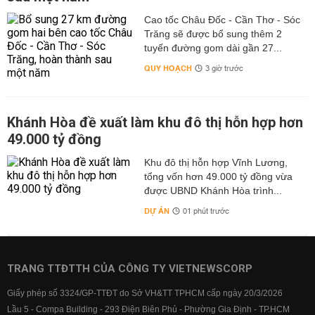
Cao tốc Châu Đốc - Cần Thơ - Sóc
Trăng sẽ được bổ sung thêm 2
tuyến đường gom dài gần 27...
QUY HOẠCH
3 giờ trước
Khánh Hòa đề xuất làm khu đô thị hỗn hợp hơn
49.000 tỷ đồng
Khu đô thị hỗn hợp Vĩnh Lương,
tổng vốn hơn 49.000 tỷ đồng vừa
được UBND Khánh Hòa trình...
DỰ ÁN
01 phút trước
TRANG TTĐTTH CỦA CÔNG TY VIETNEWSCORP
Giấy phép số 3324/GP-TTĐT do Sở VH&TT TPHCM cấp ngày 20/3/2026
Lầu 5 - Compa Building - 293 Điện Biên Phủ - Phường Gia Định - TP.HCM